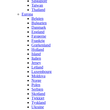
Singapore
Taiwan
Thailand
Europa
Belgien
Bulgarien
Danmark
England
Færøerne
Frankrig
Grækenland
Holland
Island
Italien
Jersey
Letland
Luxembourg
Moldova
Norge
Polen
Serbien
Skotland
Tjekkiet
Tyskland
Ukraine