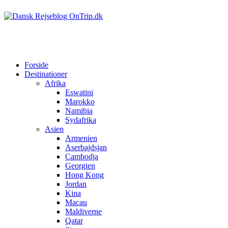
Forside
Destinationer
Afrika
Eswatini
Marokko
Namibia
Sydafrika
Asien
Armenien
Aserbajdsjan
Cambodja
Georgien
Hong Kong
Jordan
Kina
Macau
Maldiverne
Qatar