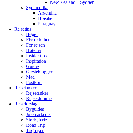
New Zealand – Sydøen
Sydamerika
Argentina
Brasilien
Paraguay
Rejsetips
Bøger
Flyselskaber
Før rejsen
Hoteller
Insider tips
Inspiration
Guides
Gæsteblogger
Mad
Postkort
Rejsetanker
Rejsetanker
Rejseklumme
Rejseforslag
Byguides
Julemarkeder
Storbyferie
Road Trip
Togrejser