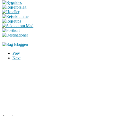
Prev
Next
Du er altid velkommen til at kontakte os:
– SoMe:
Facebook
,
Twitter
,
Instagram
– Mail: ontrip (a) outlook.com
Følg os på vores kommende rejser
Copyright OnTrip.dk – All rights reserved
Tekst og billeder må ikke gengives uden tilladelse.
Læs Privatlivspolitik