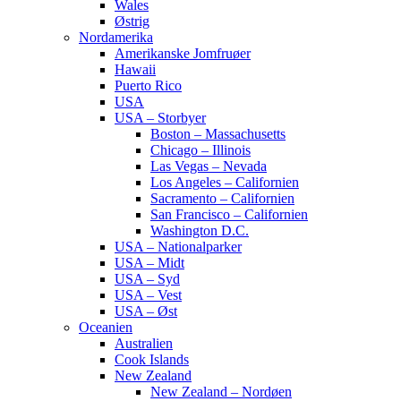
Wales
Østrig
Nordamerika
Amerikanske Jomfruøer
Hawaii
Puerto Rico
USA
USA – Storbyer
Boston – Massachusetts
Chicago – Illinois
Las Vegas – Nevada
Los Angeles – Californien
Sacramento – Californien
San Francisco – Californien
Washington D.C.
USA – Nationalparker
USA – Midt
USA – Syd
USA – Vest
USA – Øst
Oceanien
Australien
Cook Islands
New Zealand
New Zealand – Nordøen