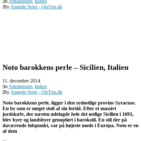
|
In
Attraktioner
,
Italien
|
By
Annette Seier - OnTrip.dk
Noto barokkens perle – Sicilien, Italien
11. december 2014
|
In
Attraktioner
,
Italien
|
By
Annette Seier - OnTrip.dk
Noto barokkens perle, ligger i den sydøstlige provins Syracuse.
En by som er meget stolt af sin fortid. Efter et massivt
jordskælv, der næsten ødelagde hele det østlige Sicilien i 1693,
blev byer og landsbyer genopført i barokstil. En stil der på
daværende tidspunkt, var på højeste mode i Europa. Noto er en
af dem