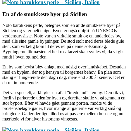
En
af de smukkeste byer på Sicilien
Noto barokkens perle, betegnes som en af de smukkeste byer på
Sicilien og vi er helt enige. Byen er også opført på UNESCOs
verdensarvsliste. Noto var en virkelig smuk og en anderledes by,
med alle sine gamle bygninger. De stod stolt med deres bløde gule
sten, som virkelig kom til deres ret på denne solskinsdag.
Bygningerne fik næsten et helt rosafarvet skær syntes vi, da vi gik
rundt i byen og nød den.
En by som bevist blev anlagt med udsigt over landskabet. Desuden
med en byplan, der tog hensyn til borgernes behov. En plan som
stadig er fungerende den dag i dag, mere end 300 år senere. Det er
da ret imponerende.
Det var specielt, at få følelsen af at ”træde ind” i en by. Den fik vi,
fordi vi parkerede udenfor byen og derefter skulle vi gå gennem en
stor byport. Efter vi havde gået gennem porten, mødte vi de
brostensbelagte gader, hvor mange af gaderne var virklig små og
kringlede. Gader der lige tillod os at passere mellem husene og nu
mærkede vi for alvor historiens vingesus.