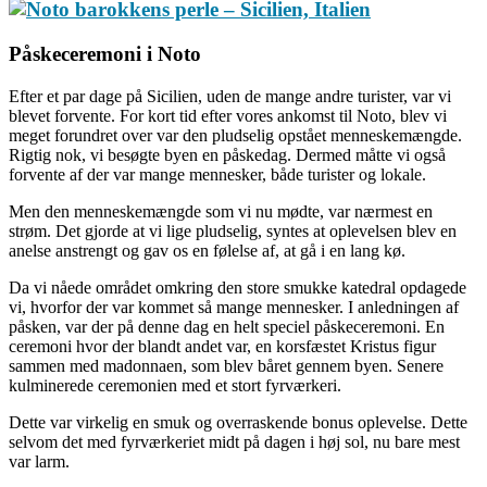
Påskeceremoni i Noto
Efter et par dage på Sicilien, uden de mange andre turister, var vi
blevet forvente. For kort tid efter vores ankomst til Noto, blev vi
meget forundret over var den pludselig opstået menneskemængde.
Rigtig nok, vi besøgte byen en påskedag. Dermed måtte vi også
forvente af der var mange mennesker, både turister og lokale.
Men den menneskemængde som vi nu mødte, var nærmest en
strøm. Det gjorde at vi lige pludselig, syntes at oplevelsen blev en
anelse anstrengt og gav os en følelse af, at gå i en lang kø.
Da vi nåede området omkring den store smukke katedral opdagede
vi, hvorfor der var kommet så mange mennesker. I anledningen af
påsken, var der på denne dag en helt speciel påskeceremoni. En
ceremoni hvor der blandt andet var, en korsfæstet Kristus figur
sammen med madonnaen, som blev båret gennem byen. Senere
kulminerede ceremonien med et stort fyrværkeri.
Dette var virkelig en smuk og overraskende bonus oplevelse. Dette
selvom det med fyrværkeriet midt på dagen i høj sol, nu bare mest
var larm.