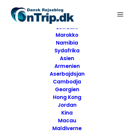
Forside
Destinationer
Afrika
Eswatini
Marokko
Namibia
Sydafrika
Asien
Armenien
Aserbajdsjan
Cambodja
Georgien
Hong Kong
Jordan
Anmeldelse af Villa
Kina
Macau
Pamar Hotel -
Maldiverne