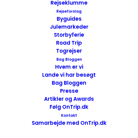
Rejseklumme
badeværelset var dårligt, med en bruser
Rejseforslag
der ikke virkede ordentligt og som blev
Byguides
forsøgt repareret under vores ophold dog
Julemarkeder
uden held.
Storbyferie
Road Trip
Togrejser
Bag Bloggen
Hvem er vi
Lande vi har besøgt
Bag Bloggen
Presse
Artikler og Awards
Følg OnTrip.dk
Kontakt
Samarbejde med OnTrip.dk