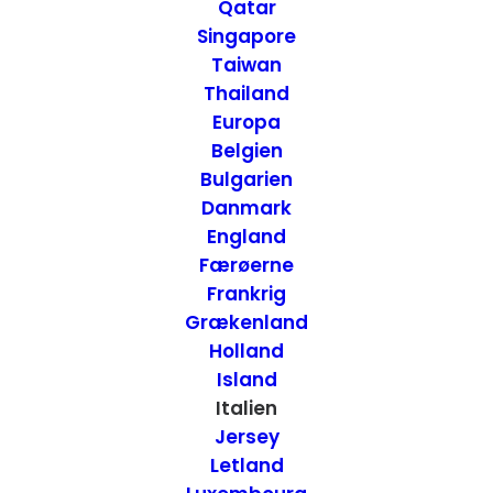
Giardini Naxos,
Qatar
Singapore
Sicilien
Taiwan
Thailand
Europa
13. DECEMBER 2014
|
IN
HOTELLER
,
ITALIEN
|
BY
ANNETTE SEIER -
ONTRIP.DK
Belgien
Bulgarien
Danmark
England
Færøerne
Frankrig
Grækenland
Holland
Island
Italien
Jersey
Letland