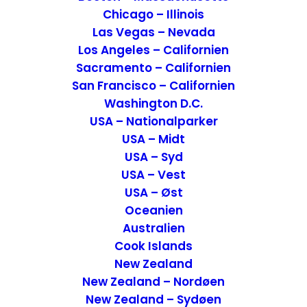
endelejlighed.
Chicago – Illinois
Las Vegas – Nevada
Los Angeles – Californien
Sacramento – Californien
San Francisco – Californien
Washington D.C.
USA – Nationalparker
USA – Midt
USA – Syd
USA – Vest
USA – Øst
Oceanien
Indhold i lejligheden
Australien
Cook Islands
Lejligheden indehold et soveværelse med
New Zealand
queen size seng og opbevaring med
New Zealand – Nordøen
New Zealand – Sydøen
udgang til en altan. Stuen indehold en