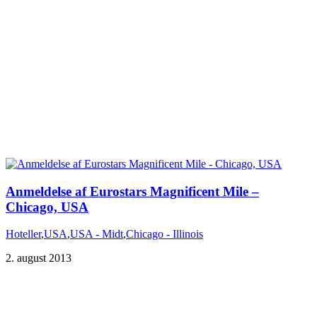
Anmeldelse af Eurostars Magnificent Mile‏‏ –
Chicago, USA
Hoteller
,
USA
,
USA - Midt
,
Chicago - Illinois
2. august 2013