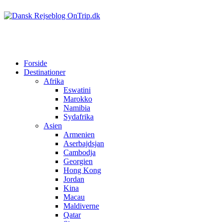
Forside
Destinationer
Afrika
Eswatini
Marokko
Namibia
Sydafrika
Asien
Armenien
Aserbajdsjan
Cambodja
Georgien
Hong Kong
Jordan
Kina
Macau
Maldiverne
Qatar