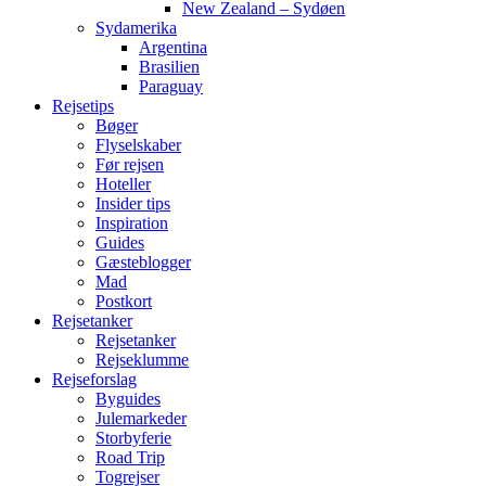
New Zealand – Sydøen
Sydamerika
Argentina
Brasilien
Paraguay
Rejsetips
Bøger
Flyselskaber
Før rejsen
Hoteller
Insider tips
Inspiration
Guides
Gæsteblogger
Mad
Postkort
Rejsetanker
Rejsetanker
Rejseklumme
Rejseforslag
Byguides
Julemarkeder
Storbyferie
Road Trip
Togrejser