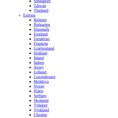
Singapore
Taiwan
Thailand
Europa
Belgien
Bulgarien
Danmark
England
Færøerne
Frankrig
Grækenland
Holland
Island
Italien
Jersey
Letland
Luxembourg
Moldova
Norge
Polen
Serbien
Skotland
Tjekkiet
Tyskland
Ukraine