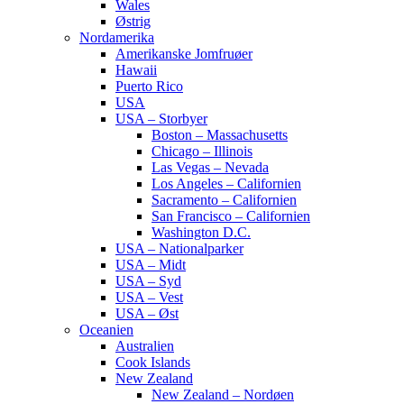
Wales
Østrig
Nordamerika
Amerikanske Jomfruøer
Hawaii
Puerto Rico
USA
USA – Storbyer
Boston – Massachusetts
Chicago – Illinois
Las Vegas – Nevada
Los Angeles – Californien
Sacramento – Californien
San Francisco – Californien
Washington D.C.
USA – Nationalparker
USA – Midt
USA – Syd
USA – Vest
USA – Øst
Oceanien
Australien
Cook Islands
New Zealand
New Zealand – Nordøen