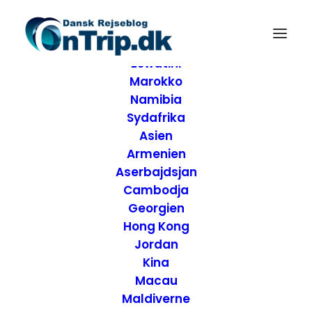
Forside
Destinationer
Afrika
Eswatini
Marokko
Namibia
Sydafrika
Asien
Armenien
Aserbajdsjan
Cambodja
Georgien
Hong Kong
Jordan
Kina
Anmeldelse af Hotel
Macau
Maldiverne
Indigo Antwerp –