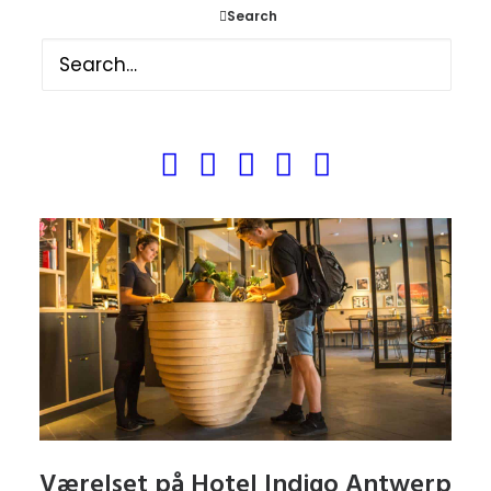
borde. Væggene var dekoreret med reoler
Search
hvor der var placeret bøger, planter og
nips. Jeg fornemmer allerede i
receptionen, at her var der tale om et
boutiquehotel.
Værelset på Hotel Indigo Antwerp