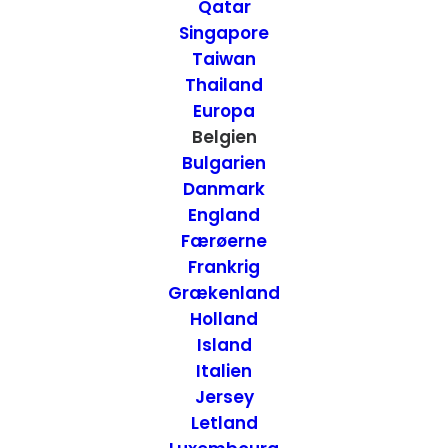
Qatar
Antwerpen, Belgien
Singapore
Taiwan
Thailand
6. SEPTEMBER 2017
|
IN
HOTELLER
,
BELGIEN
|
BY
ANNETTE SEIER
- ONTRIP.DK
Europa
Belgien
Bulgarien
Danmark
England
Færøerne
Frankrig
Grækenland
Holland
Island
Italien
Jersey
Letland