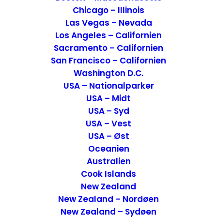
Chicago – Illinois
Las Vegas – Nevada
Los Angeles – Californien
Sacramento – Californien
San Francisco – Californien
Washington D.C.
USA – Nationalparker
USA – Midt
USA – Syd
USA – Vest
USA – Øst
Check-in
Oceanien
Australien
Jeg ankom, om
formiddagen med toget
Cook Islands
fra Brügge
og afleverede min bagage i
New Zealand
receptionen. Allerede her fornemmede
New Zealand – Nordøen
jeg, den hyggelige stemning og servicen
New Zealand – Sydøen