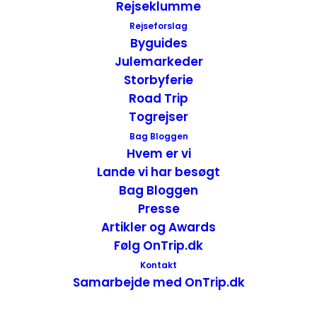
Rejseklumme
Rejseforslag
Byguides
Julemarkeder
Storbyferie
Road Trip
Togrejser
Bag Bloggen
Hvem er vi
Lande vi har besøgt
Indretningen i
Bag Bloggen
receptionen/lobbyen
Presse
Artikler og Awards
Indretningen i lobbyen på Hotel Indigo
Følg OnTrip.dk
Antwerp var hyggelig, anderledes og oser
Kontakt
af god stemning. Der var blød belysning,
Samarbejde med OnTrip.dk
en stor sofa, et hyggehjørne med stole og