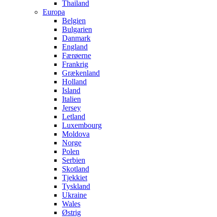
Thailand
Europa
Belgien
Bulgarien
Danmark
England
Færøerne
Frankrig
Grækenland
Holland
Island
Italien
Jersey
Letland
Luxembourg
Moldova
Norge
Polen
Serbien
Skotland
Tjekkiet
Tyskland
Ukraine
Wales
Østrig