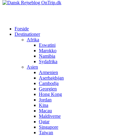
Forside
Destinationer
Afrika
Eswatini
Marokko
Namibia
Sydafrika
Asien
Armenien
Aserbajdsjan
Cambodja
Georgien
Hong Kong
Jordan
Kina
Macau
Maldiverne
Qatar
Singapore
Taiwan