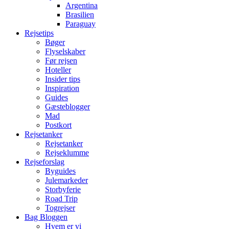
Argentina
Brasilien
Paraguay
Rejsetips
Bøger
Flyselskaber
Før rejsen
Hoteller
Insider tips
Inspiration
Guides
Gæsteblogger
Mad
Postkort
Rejsetanker
Rejsetanker
Rejseklumme
Rejseforslag
Byguides
Julemarkeder
Storbyferie
Road Trip
Togrejser
Bag Bloggen
Hvem er vi