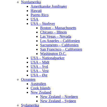
Nordamerika
Amerikanske Jomfruøer
Hawaii
Puerto Rico
USA
USA – Storbyer
Boston – Massachusetts
Chicago – Illinois
Las Vegas – Nevada
Los Angeles – Californien
Sacramento – Californien
San Francisco – Californien
Washington D.C.
USA – Nationalparker
USA – Midt
USA – Syd
USA – Vest
USA – Øst
Oceanien
Australien
Cook Islands
New Zealand
New Zealand – Nordøen
New Zealand – Sydøen
Sydamerika