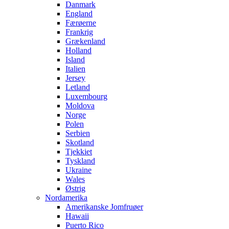
Danmark
England
Færøerne
Frankrig
Grækenland
Holland
Island
Italien
Jersey
Letland
Luxembourg
Moldova
Norge
Polen
Serbien
Skotland
Tjekkiet
Tyskland
Ukraine
Wales
Østrig
Nordamerika
Amerikanske Jomfruøer
Hawaii
Puerto Rico