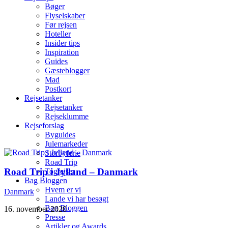
Bøger
Flyselskaber
Før rejsen
Hoteller
Insider tips
Inspiration
Guides
Gæsteblogger
Mad
Postkort
Rejsetanker
Rejsetanker
Rejseklumme
Rejseforslag
Byguides
Julemarkeder
Storbyferie
Road Trip
Road Trip i Jylland – Danmark
Togrejser
Bag Bloggen
Hvem er vi
Danmark
Lande vi har besøgt
Bag Bloggen
16. november 2020
Presse
Artikler og Awards