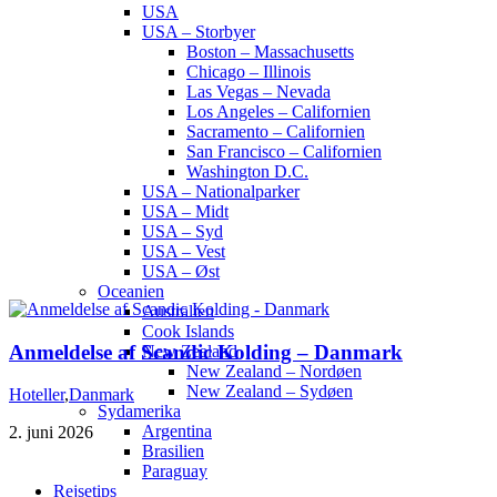
USA
USA – Storbyer
Boston – Massachusetts
Chicago – Illinois
Las Vegas – Nevada
Los Angeles – Californien
Sacramento – Californien
San Francisco – Californien
Washington D.C.
USA – Nationalparker
USA – Midt
USA – Syd
USA – Vest
USA – Øst
Oceanien
Australien
Cook Islands
Anmeldelse af Scandic Kolding – Danmark
New Zealand
New Zealand – Nordøen
New Zealand – Sydøen
Hoteller
,
Danmark
Sydamerika
Argentina
2. juni 2026
Brasilien
Paraguay
Rejsetips