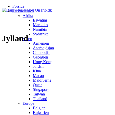
Forside
Destinationer
Afrika
Eswatini
Marokko
Namibia
Sydafrika
Jylland
Asien
Armenien
Aserbajdsjan
Cambodja
Georgien
Hong Kong
Jordan
Kina
Macau
Maldiverne
Qatar
Singapore
Taiwan
Thailand
Europa
Belgien
Bulgarien