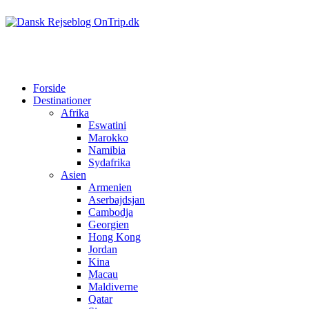
Forside
Destinationer
Afrika
Eswatini
Marokko
Namibia
Sydafrika
Asien
Armenien
Aserbajdsjan
Cambodja
Georgien
Hong Kong
Jordan
Kina
Macau
Maldiverne
Qatar