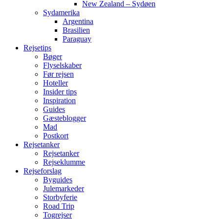
New Zealand – Sydøen
Sydamerika
Argentina
Brasilien
Paraguay
Rejsetips
Bøger
Flyselskaber
Før rejsen
Hoteller
Insider tips
Inspiration
Guides
Gæsteblogger
Mad
Postkort
Rejsetanker
Rejsetanker
Rejseklumme
Rejseforslag
Byguides
Julemarkeder
Storbyferie
Road Trip
Togrejser