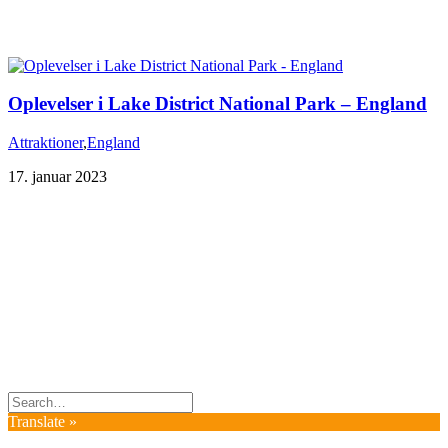
Oplevelser i Lake District National Park – England
Attraktioner
,
England
17. januar 2023
Du er altid velkommen til at kontakte os:
– SoMe:
Facebook
,
Twitter
,
Instagram
– Mail: ontrip (a) outlook.com
Følg os på vores kommende rejser
Copyright OnTrip.dk – All rights reserved
Tekst og billeder må ikke gengives uden tilladelse.
Læs Privatlivspolitik
Translate »