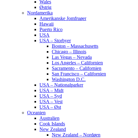
Wales
Østrig
Nordamerika
Amerikanske Jomfruøer
Hawaii
Puerto Rico
USA
USA – Storbyer
Boston – Massachusetts
Chicago – Illinois
Las Vegas – Nevada
Los Angeles – Californien
Sacramento – Californien
San Francisco – Californien
Washington D.C.
USA – Nationalparker
USA – Midt
USA – Syd
USA – Vest
USA – Øst
Oceanien
Australien
Cook Islands
New Zealand
New Zealand – Nordøen