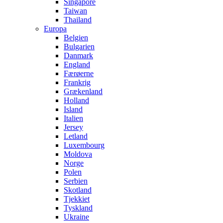
Singapore
Taiwan
Thailand
Europa
Belgien
Bulgarien
Danmark
England
Færøerne
Frankrig
Grækenland
Holland
Island
Italien
Jersey
Letland
Luxembourg
Moldova
Norge
Polen
Serbien
Skotland
Tjekkiet
Tyskland
Ukraine