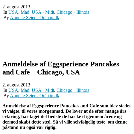
2. august 2013
|
In
USA
,
Mad
,
USA - Midt
,
Chicago - Illinois
|
By
Annette Seier - OnTrip.dk
Anmeldelse af Eggsperience Pancakes
and Cafe – Chicago, USA
2. august 2013
|
In
USA
,
Mad
,
USA - Midt
,
Chicago - Illinois
|
By
Annette Seier - OnTrip.dk
Anmeldelse af Eggsperience Pancakes and Cafe som blev stedet
vi valgte, til vores morgenmad. De lover at de efter mange års
erfaring, har taget det bedste de har lært igennem årene og
dermed skabt dette sted. Så vi ville selvfølgelig teste, om denne
påstand nu også var rigtig.