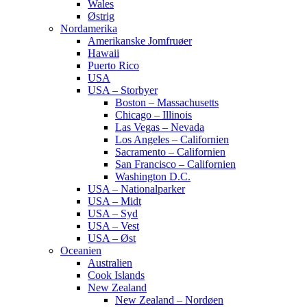
Wales
Østrig
Nordamerika
Amerikanske Jomfruøer
Hawaii
Puerto Rico
USA
USA – Storbyer
Boston – Massachusetts
Chicago – Illinois
Las Vegas – Nevada
Los Angeles – Californien
Sacramento – Californien
San Francisco – Californien
Washington D.C.
USA – Nationalparker
USA – Midt
USA – Syd
USA – Vest
USA – Øst
Oceanien
Australien
Cook Islands
New Zealand
New Zealand – Nordøen