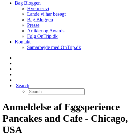
Bag Bloggen
Hvem er vi
Lande vi har besøgt
Bag Bloggen
Presse
Artikler og Awards
Følg OnTrip.dk
Kontakt
Samarbejde med OnTrip.dk
Search
Anmeldelse af Eggsperience
Pancakes and Cafe - Chicago,
USA