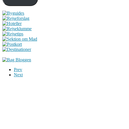
Prev
Next
Du er altid velkommen til at kontakte os:
– SoMe:
Facebook
,
Twitter
,
Instagram
– Mail: ontrip (a) outlook.com
Følg os på vores kommende rejser
Copyright OnTrip.dk – All rights reserved
Tekst og billeder må ikke gengives uden tilladelse.