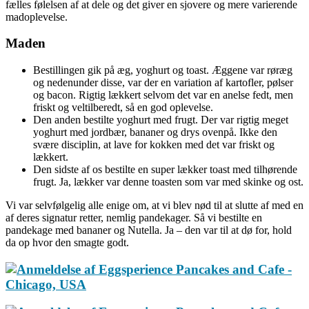
fælles følelsen af at dele og det giver en sjovere og mere varierende
madoplevelse.
Maden
Bestillingen gik på æg, yoghurt og toast. Æggene var røræg
og nedenunder disse, var der en variation af kartofler, pølser
og bacon. Rigtig lækkert selvom det var en anelse fedt, men
friskt og veltilberedt, så en god oplevelse.
Den anden bestilte yoghurt med frugt. Der var rigtig meget
yoghurt med jordbær, bananer og drys ovenpå. Ikke den
svære disciplin, at lave for kokken med det var friskt og
lækkert.
Den sidste af os bestilte en super lækker toast med tilhørende
frugt. Ja, lækker var denne toasten som var med skinke og ost.
Vi var selvfølgelig alle enige om, at vi blev nød til at slutte af med en
af deres signatur retter, nemlig pandekager. Så vi bestilte en
pandekage med bananer og Nutella. Ja – den var til at dø for, hold
da op hvor den smagte godt.