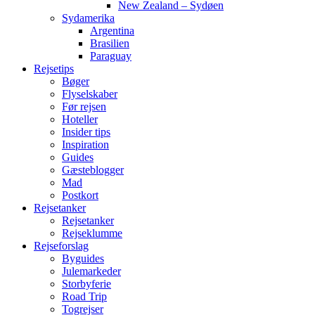
New Zealand – Sydøen
Sydamerika
Argentina
Brasilien
Paraguay
Rejsetips
Bøger
Flyselskaber
Før rejsen
Hoteller
Insider tips
Inspiration
Guides
Gæsteblogger
Mad
Postkort
Rejsetanker
Rejsetanker
Rejseklumme
Rejseforslag
Byguides
Julemarkeder
Storbyferie
Road Trip
Togrejser