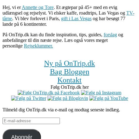
Hej, vi er
Annette og Tore
. Et ægtepar på 45+ med en evig
udlængsel og rejselyst. Vi elsker kaffe, roadtrips, Las Vegas og
TV-
tårne
. Vi blev forlovet i Paris,
gift i Las Vegas
og har besøgt 77
lande på 6 kontinenter.
På OnTrip.dk kan du finde inspiration, tips, guides,
forslag
og
anbefalinger til din næste rejse. Læs også vores meget
personlige
Rejseklummer.
Ny på OnTrip.dk
Bag Bloggen
Kontakt
Følg OnTrip.dk her
Tilmeld dig OnTrip.dk via e-mail og modtag seneste indlæg.
E-
mail-
adresse
Abonnér