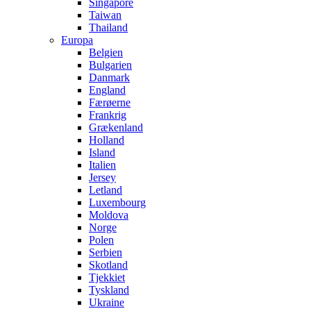
Singapore
Taiwan
Thailand
Europa
Belgien
Bulgarien
Danmark
England
Færøerne
Frankrig
Grækenland
Holland
Island
Italien
Jersey
Letland
Luxembourg
Moldova
Norge
Polen
Serbien
Skotland
Tjekkiet
Tyskland
Ukraine