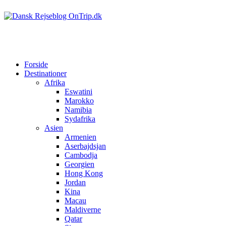
Forside
Destinationer
Afrika
Eswatini
Marokko
Namibia
Sydafrika
Asien
Armenien
Aserbajdsjan
Cambodja
Georgien
Hong Kong
Jordan
Kina
Macau
Maldiverne
Qatar