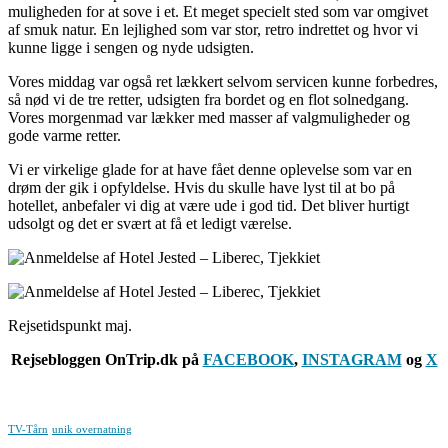
muligheden for at sove i et. Et meget specielt sted som var omgivet
af smuk natur. En lejlighed som var stor, retro indrettet og hvor vi
kunne ligge i sengen og nyde udsigten.
Vores middag var også ret lækkert selvom servicen kunne forbedres,
så nød vi de tre retter, udsigten fra bordet og en flot solnedgang.
Vores morgenmad var lækker med masser af valgmuligheder og
gode varme retter.
Vi er virkelige glade for at have fået denne oplevelse som var en
drøm der gik i opfyldelse. Hvis du skulle have lyst til at bo på
hotellet, anbefaler vi dig at være ude i god tid. Det bliver hurtigt
udsolgt og det er svært at få et ledigt værelse.
Rejsetidspunkt maj.
Rejsebloggen OnTrip.dk på
FACEBOOK
,
INSTAGRAM
og
X
TV-Tårn
unik overnatning