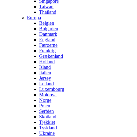
Singapore
Taiwan
Thailand
Europa
Belgien
Bulgarien
Danmark
England
Færøerne
Frankrig
Grækenland
Holland
Island
Italien
Jersey
Letland
Luxembourg
Moldova
Norge
Polen
Serbien
Skotland
Tjekkiet
Tyskland
Ukraine