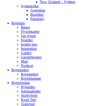
New Zealand – Sydøen
Sydamerika
Argentina
Brasilien
Paraguay
Rejsetips
Bøger
Flyselskaber
Før rejsen
Hoteller
Insider tips
Inspiration
Guides
Gæsteblogger
Mad
Postkort
Rejsetanker
Rejsetanker
Rejseklumme
Rejseforslag
Byguides
Julemarkeder
Storbyferie
Road Trip
Togrejser