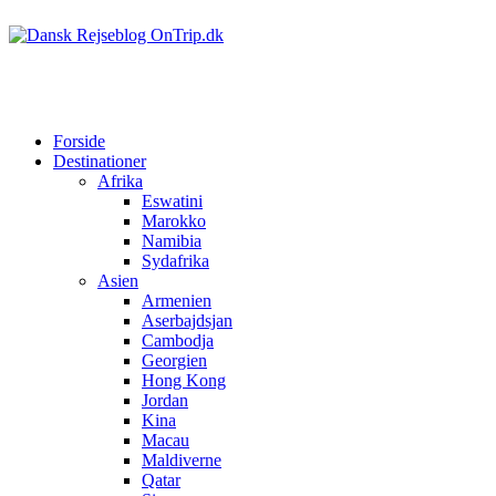
Forside
Destinationer
Afrika
Eswatini
Marokko
Namibia
Sydafrika
Asien
Armenien
Aserbajdsjan
Cambodja
Georgien
Hong Kong
Jordan
Kina
Macau
Maldiverne
Qatar