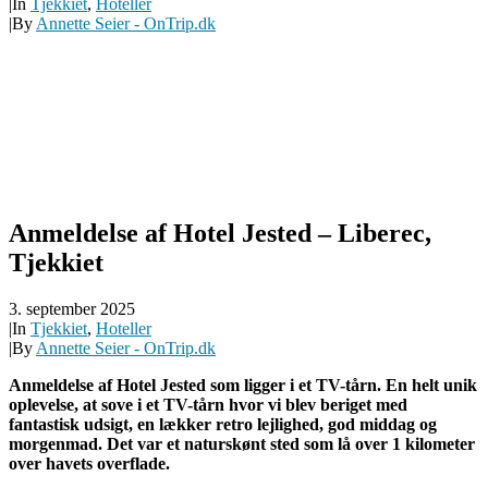
|
In
Tjekkiet
,
Hoteller
|
By
Annette Seier - OnTrip.dk
Anmeldelse af Hotel Jested – Liberec,
Tjekkiet
3. september 2025
|
In
Tjekkiet
,
Hoteller
|
By
Annette Seier - OnTrip.dk
Anmeldelse af Hotel Jested som ligger i et TV-tårn. En helt unik
oplevelse, at sove i et TV-tårn hvor vi blev beriget med
fantastisk udsigt, en lækker retro lejlighed, god middag og
morgenmad. Det var et naturskønt sted som lå over 1 kilometer
over havets overflade.