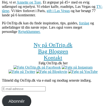
Hej, vi er
Annette og Tore
. Et ægtepar på 45+ med en evig
udlængsel og rejselyst. Vi elsker kaffe, roadtrips, Las Vegas og
TV-
tårne
. Vi blev forlovet i Paris,
gift i Las Vegas
og har besøgt 77
lande på 6 kontinenter.
På OnTrip.dk kan du finde inspiration, tips, guides,
forslag
og
anbefalinger til din næste rejse. Læs også vores meget
personlige
Rejseklummer.
Ny på OnTrip.dk
Bag Bloggen
Kontakt
Følg OnTrip.dk her
Tilmeld dig OnTrip.dk via e-mail og modtag seneste indlæg.
E-
mail-
adresse
Abonnér