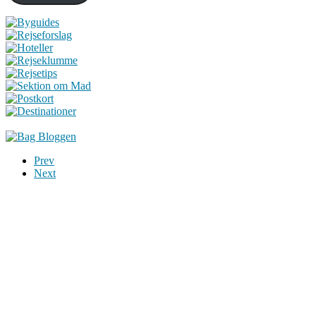
Prev
Next
Du er altid velkommen til at kontakte os:
– SoMe:
Facebook
,
Twitter
,
Instagram
– Mail: ontrip (a) outlook.com
Følg os på vores kommende rejser
Copyright OnTrip.dk – All rights reserved
Tekst og billeder må ikke gengives uden tilladelse.
Læs Privatlivspolitik