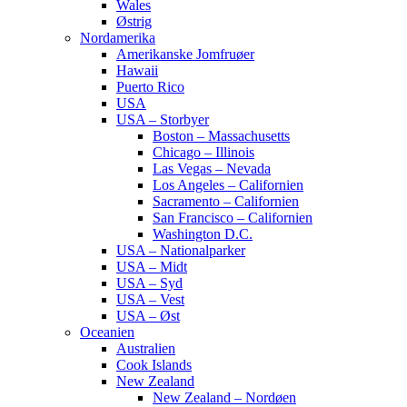
Wales
Østrig
Nordamerika
Amerikanske Jomfruøer
Hawaii
Puerto Rico
USA
USA – Storbyer
Boston – Massachusetts
Chicago – Illinois
Las Vegas – Nevada
Los Angeles – Californien
Sacramento – Californien
San Francisco – Californien
Washington D.C.
USA – Nationalparker
USA – Midt
USA – Syd
USA – Vest
USA – Øst
Oceanien
Australien
Cook Islands
New Zealand
New Zealand – Nordøen