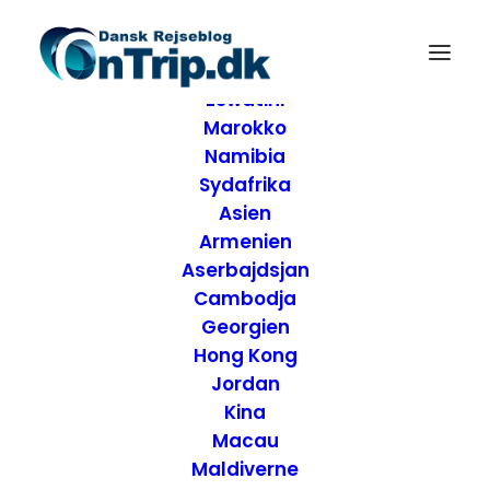
Forside
Destinationer
Afrika
Eswatini
Marokko
Namibia
Sydafrika
Asien
Armenien
Aserbajdsjan
Cambodja
Georgien
Hong Kong
Jordan
Kina
Anmeldelse af Villa
Macau
Maldiverne
Copenhagen –