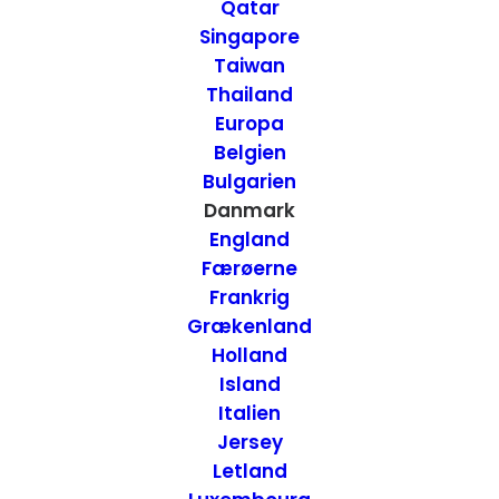
Qatar
Danmark
Singapore
Taiwan
Thailand
14. JULI 2020
|
IN
HOTELLER
,
DANMARK
|
BY
ANNETTE SEIER -
ONTRIP.DK
Europa
Belgien
Bulgarien
Danmark
England
Færøerne
Frankrig
Grækenland
Holland
Island
Italien
Jersey
Letland