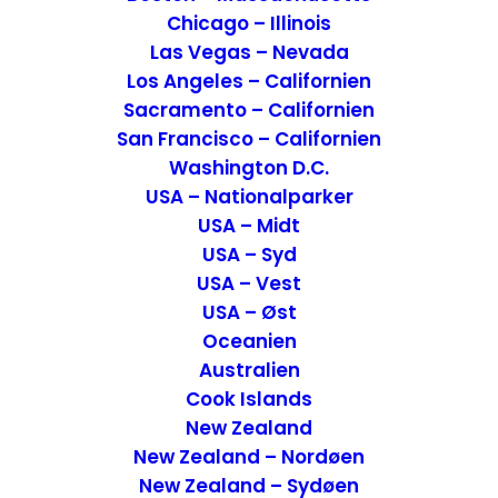
Chicago – Illinois
Las Vegas – Nevada
Los Angeles – Californien
Sacramento – Californien
San Francisco – Californien
Washington D.C.
USA – Nationalparker
USA – Midt
USA – Syd
USA – Vest
Historien bag Villa Copenhagen
USA – Øst
Oceanien
Villa Copenhagen er en smuk, pompøs
Australien
bygning fra 1912 og var tidligere
Cook Islands
centralpostkontor. Den norske hotelkonge
New Zealand
Petter Stordalen, købte bygningen med
New Zealand – Nordøen
den vision, at han ville skabe et historisk
New Zealand – Sydøen