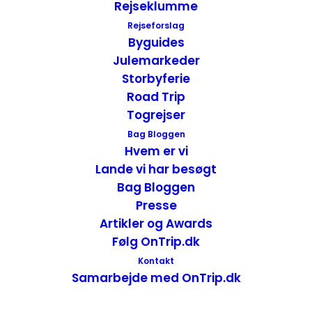
Rejseklumme
Rejseforslag
Byguides
Julemarkeder
Storbyferie
Road Trip
Bygningen
Togrejser
Bag Bloggen
Hvem er vi
Bygningen har bevaret sin oprindelig
Lande vi har besøgt
facade, det originale kobbertag er
Bag Bloggen
udskiftet, men holdt i same stil med
Presse
sortglasseret håndlavet tagsten.
Artikler og Awards
Vinduerne er lavet som de originale fra
Følg OnTrip.dk
1912, flere lofter er dekoreret med en smuk
Kontakt
stuk og andre steder, er paneler og gulve
Samarbejde med OnTrip.dk
bevaret.