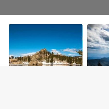
Storslået natur i Black Hills – South
Great Smok
Dakota og Wyoming, USA
med de dise
USA
,
Attraktioner
,
USA - Midt
USA
,
USA -
6. juli 2022
27. juni 2018