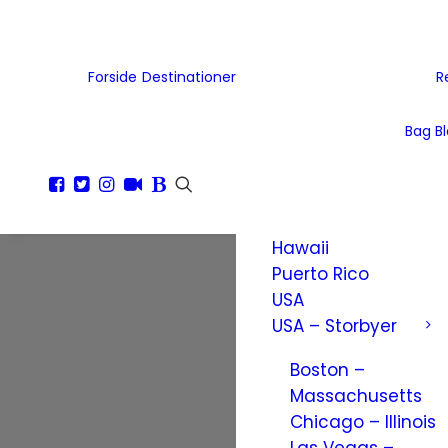
Tjekkiet
Tyskland
Ukraine
Forside
Destinationer
R
Wales
Østrig
Bag B
Nordamerika
Amerikanske
Jomfruøer
Hawaii
Puerto Rico
USA
USA – Storbyer
Boston –
Massachusetts
Chicago – Illinois