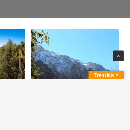
Translate »
e –
Atlasbjergene – Marrakesh, Marokko
Attraktioner
,
Marokko
15. februar 2015