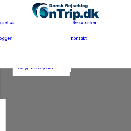
Flyselskaber
Før rejsen
Hoteller
Hvem er vi
ejsetips
Rejsetanker
Insider tips
Rejsetanker
Lande vi har
Inspiration
Rejseklum
besøgt
loggen
Kontakt
Guides
Samarbejde m
Bag Bloggen
Gæsteblogger
OnTrip.dk
Presse
Mad
Artikler og Awards
Postkort
Følg OnTrip.dk