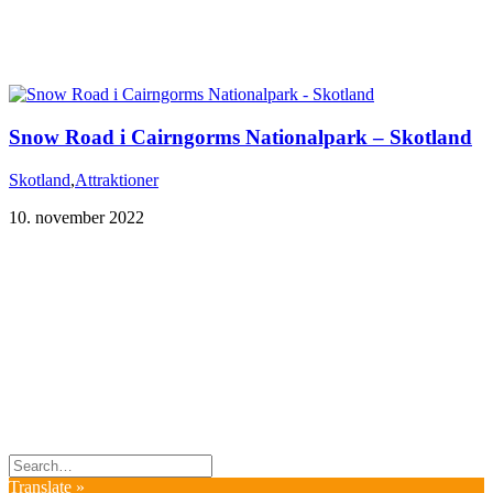
Snow Road i Cairngorms Nationalpark – Skotland
Skotland
,
Attraktioner
10. november 2022
Du er altid velkommen til at kontakte os:
– SoMe:
Facebook
,
Twitter
,
Instagram
– Mail: ontrip (a) outlook.com
Følg os på vores kommende rejser
Copyright OnTrip.dk – All rights reserved
Tekst og billeder må ikke gengives uden tilladelse.
Læs Privatlivspolitik
Translate »