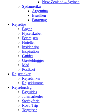
New Zealand – Sydøen
Sydamerika
Argentina
Brasilien
Paraguay
Rejsetips
Bøger
Flyselskaber
Før rejsen
Hoteller
Insider tips
Inspiration
Guides
Gæsteblogger
Mad
Postkort
Rejsetanker
Rejsetanker
Rejseklumme
Rejseforslag
Byguides
Julemarkeder
Storbyferie
Road Trip
Togrejser