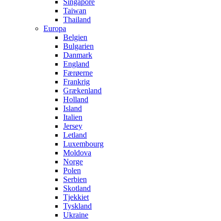
Singapore
Taiwan
Thailand
Europa
Belgien
Bulgarien
Danmark
England
Færøerne
Frankrig
Grækenland
Holland
Island
Italien
Jersey
Letland
Luxembourg
Moldova
Norge
Polen
Serbien
Skotland
Tjekkiet
Tyskland
Ukraine