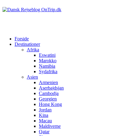
Forside
Destinationer
Afrika
Eswatini
Marokko
Namibia
Sydafrika
Asien
Armenien
Aserbajdsjan
Cambodja
Georgien
Hong Kong
Jordan
Kina
Macau
Maldiverne
Qatar