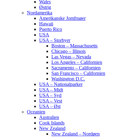
Wales
Østrig
Nordamerika
Amerikanske Jomfruøer
Hawaii
Puerto Rico
USA
USA – Storbyer
Boston – Massachusetts
Chicago – Illinois
Las Vegas – Nevada
Los Angeles – Californien
Sacramento – Californien
San Francisco – Californien
Washington D.C.
USA – Nationalparker
USA – Midt
USA – Syd
USA – Vest
USA – Øst
Oceanien
Australien
Cook Islands
New Zealand
New Zealand – Nordøen