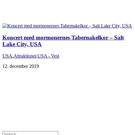
Koncert med mormonernes Tabernakelkor – Salt
Lake City, USA
USA
,
Attraktioner
,
USA - Vest
12. december 2019
Du er altid velkommen til at kontakte os:
– SoMe:
Facebook
,
Twitter
,
Instagram
– Mail: ontrip (a) outlook.com
Følg os på vores kommende rejser
Copyright OnTrip.dk – All rights reserved
Tekst og billeder må ikke gengives uden tilladelse.
Læs Privatlivspolitik