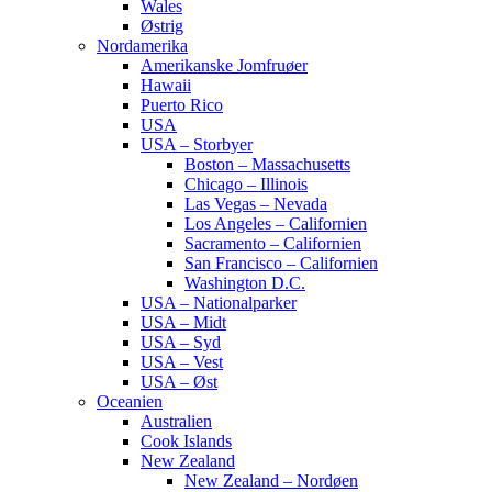
Wales
Østrig
Nordamerika
Amerikanske Jomfruøer
Hawaii
Puerto Rico
USA
USA – Storbyer
Boston – Massachusetts
Chicago – Illinois
Las Vegas – Nevada
Los Angeles – Californien
Sacramento – Californien
San Francisco – Californien
Washington D.C.
USA – Nationalparker
USA – Midt
USA – Syd
USA – Vest
USA – Øst
Oceanien
Australien
Cook Islands
New Zealand
New Zealand – Nordøen