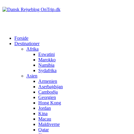
Forside
Destinationer
Afrika
Eswatini
Marokko
Namibia
Sydafrika
Asien
Armenien
Aserbajdsjan
Cambodja
Georgien
Hong Kong
Jordan
Kina
Macau
Maldiverne
Qatar