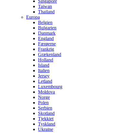
Singapore
Taiwan
Thailand
Europa
Belgien
Bulgarien
Danmark
England
Færøerne
Frankrig
Grækenland
Holland
Island
Italien
Jersey
Letland
Luxembourg
Moldova
Norge
Polen
Serbien
Skotland
Tjekkiet
Tyskland
Ukraine