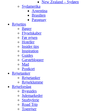
New Zealand – Sydøen
Sydamerika
Argentina
Brasilien
Paraguay
Rejsetips
Bøger
Flyselskaber
Før rejsen
Hoteller
Insider tips
Inspiration
Guides
Gæsteblogger
Mad
Postkort
Rejsetanker
Rejsetanker
Rejseklumme
Rejseforslag
Byguides
Julemarkeder
Storbyferie
Road Trip
Togrejser