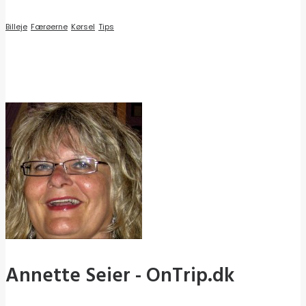
Billeje
Færøerne
Kørsel
Tips
Annette Seier - OnTrip.dk