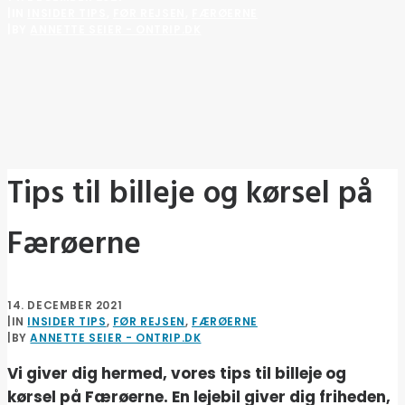
|
IN
INSIDER TIPS
,
FØR REJSEN
,
FÆRØERNE
|
BY
ANNETTE SEIER - ONTRIP.DK
Tips til billeje og kørsel på
Færøerne
14. DECEMBER 2021
|
IN
INSIDER TIPS
,
FØR REJSEN
,
FÆRØERNE
|
BY
ANNETTE SEIER - ONTRIP.DK
Vi giver dig hermed, vores tips til billeje og
kørsel på Færøerne. En lejebil giver dig friheden,