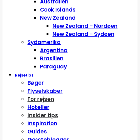
Australien
Cook Islands
New Zealand
New Zealand – Nordøen
New Zealand – Sydøen
Sydamerika
Argentina
Brasilien
Paraguay
Rejsetips
Bøger
Flyselskaber
Før rejsen
Hoteller
Insider tips
Inspiration
Guides
Gæsteblogger