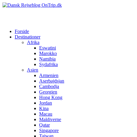
Forside
Destinationer
Afrika
Eswatini
Marokko
Namibia
Sydafrika
Asien
Armenien
Aserbajdsjan
Cambodja
Georgien
Hong Kong
Jordan
Kina
Macau
Maldiverne
Qatar
Singapore
Taiwan