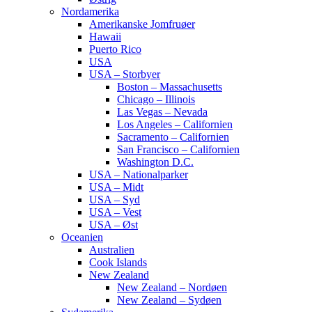
Nordamerika
Amerikanske Jomfruøer
Hawaii
Puerto Rico
USA
USA – Storbyer
Boston – Massachusetts
Chicago – Illinois
Las Vegas – Nevada
Los Angeles – Californien
Sacramento – Californien
San Francisco – Californien
Washington D.C.
USA – Nationalparker
USA – Midt
USA – Syd
USA – Vest
USA – Øst
Oceanien
Australien
Cook Islands
New Zealand
New Zealand – Nordøen
New Zealand – Sydøen