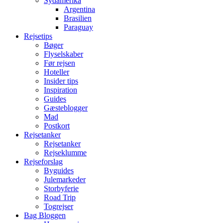
Sydamerika
Argentina
Brasilien
Paraguay
Rejsetips
Bøger
Flyselskaber
Før rejsen
Hoteller
Insider tips
Inspiration
Guides
Gæsteblogger
Mad
Postkort
Rejsetanker
Rejsetanker
Rejseklumme
Rejseforslag
Byguides
Julemarkeder
Storbyferie
Road Trip
Togrejser
Bag Bloggen