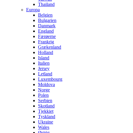
Thailand
Europa
Belgien
Bulgarien
Danmark
England
Færøerne
Frankrig
Grækenland
Holland
Island
Italien
Jersey
Letland
Luxembourg
Moldova
Norge
Polen
Serbien
Skotland
Tjekkiet
Tyskland
Ukraine
Wales
Østrig