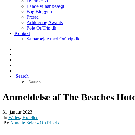
Hvem er vi
Lande vi har besøgt
Bag Bloggen
Presse
Artikler og Awards
Følg OnTrip.dk
Kontakt
Samarbejde med OnTrip.dk
Search
Anmeldelse af The Beaches Hote
31. januar 2023
|
In
Wales
,
Hoteller
|
By
Annette Seier - OnTrip.dk