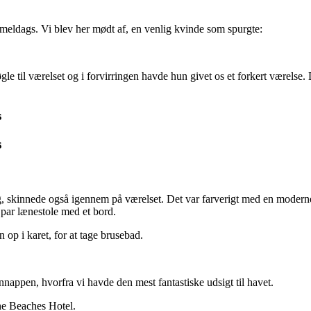
mmeldags. Vi blev her mødt af, en venlig kvinde som spurgte:
gle til værelset og i forvirringen havde hun givet os et forkert værelse. 
g, skinnede også igennem på værelset. Det var farverigt med en moder
par lænestole med et bord.
op i karet, for at tage brusebad.
nappen, hvorfra vi havde den mest fantastiske udsigt til havet.
The Beaches Hotel.