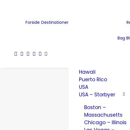
Tjekkiet
Tyskland
Ukraine
Forside
Destinationer
R
Wales
Østrig
Bag B
Nordamerika
Amerikanske
Jomfruøer
Hawaii
Puerto Rico
USA
USA – Storbyer
Boston –
Massachusetts
Chicago – Illinois