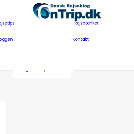
Flyselskaber
Før rejsen
Hoteller
Hvem er vi
ejsetips
Rejsetanker
Insider tips
Rejsetanker
Lande vi har
Inspiration
Rejseklum
besøgt
loggen
Kontakt
Guides
Samarbejde m
Bag Bloggen
Gæsteblogger
OnTrip.dk
Presse
Mad
Artikler og Awards
Postkort
Følg OnTrip.dk