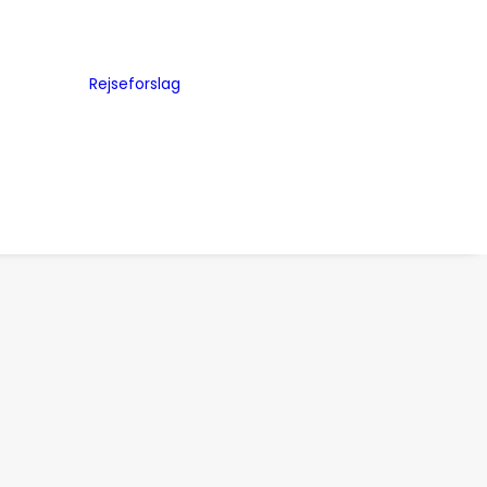
Byguides
Julemarkeder
Rejseforslag
Storbyferie
me
Road Trip
ed
Togrejser