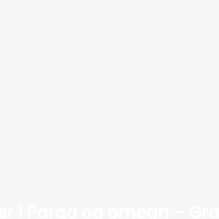
er i Parga og omegn – G