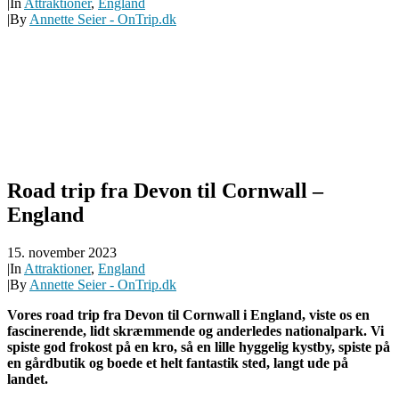
|
In
Attraktioner
,
England
|
By
Annette Seier - OnTrip.dk
Road trip fra Devon til Cornwall –
England
15. november 2023
|
In
Attraktioner
,
England
|
By
Annette Seier - OnTrip.dk
Vores road trip fra Devon til Cornwall i England, viste os en
fascinerende, lidt skræmmende og anderledes nationalpark. Vi
spiste god frokost på en kro, så en lille hyggelig kystby, spiste på
en gårdbutik og boede et helt fantastik sted, langt ude på
landet.