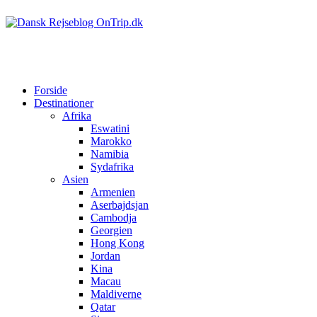
Forside
Destinationer
Afrika
Eswatini
Marokko
Namibia
Sydafrika
Asien
Armenien
Aserbajdsjan
Cambodja
Georgien
Hong Kong
Jordan
Kina
Macau
Maldiverne
Qatar