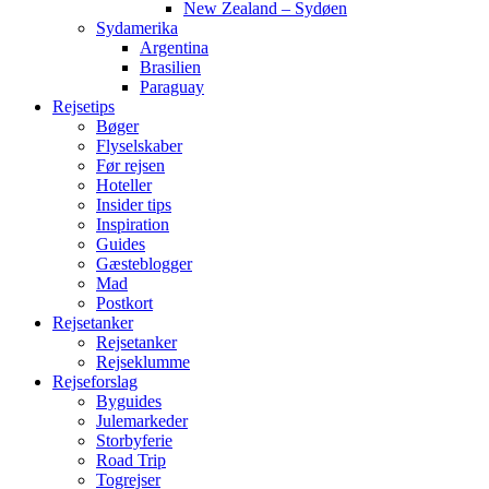
New Zealand – Sydøen
Sydamerika
Argentina
Brasilien
Paraguay
Rejsetips
Bøger
Flyselskaber
Før rejsen
Hoteller
Insider tips
Inspiration
Guides
Gæsteblogger
Mad
Postkort
Rejsetanker
Rejsetanker
Rejseklumme
Rejseforslag
Byguides
Julemarkeder
Storbyferie
Road Trip
Togrejser