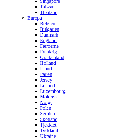
Singapore
Taiwan
Thailand
Europa
Belgien
Bulgarien
Danmark
England
Færøerne
Frankrig
Grækenland
Holland
Island
Italien
Jersey
Letland
Luxembourg
Moldova
Norge
Polen
Serbien
Skotland
Tjekkiet
Tyskland
Ukraine