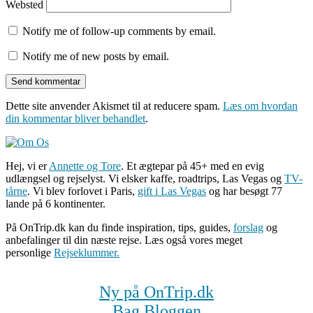
Websted
Notify me of follow-up comments by email.
Notify me of new posts by email.
Dette site anvender Akismet til at reducere spam.
Læs om hvordan
din kommentar bliver behandlet
.
Hej, vi er
Annette og Tore
. Et ægtepar på 45+ med en evig
udlængsel og rejselyst. Vi elsker kaffe, roadtrips, Las Vegas og
TV-
tårne
. Vi blev forlovet i Paris,
gift i Las Vegas
og har besøgt 77
lande på 6 kontinenter.
På OnTrip.dk kan du finde inspiration, tips, guides,
forslag
og
anbefalinger til din næste rejse. Læs også vores meget
personlige
Rejseklummer.
Ny på OnTrip.dk
Bag Bloggen