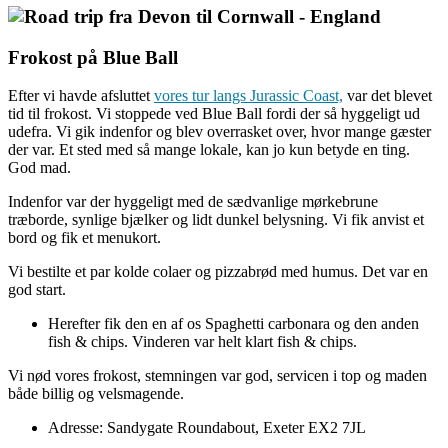
Frokost på Blue Ball
Efter vi havde afsluttet
vores tur langs Jurassic Coast,
var det blevet
tid til frokost. Vi stoppede ved Blue Ball fordi der så hyggeligt ud
udefra. Vi gik indenfor og blev overrasket over, hvor mange gæster
der var. Et sted med så mange lokale, kan jo kun betyde en ting.
God mad.
Indenfor var der hyggeligt med de sædvanlige mørkebrune
træborde, synlige bjælker og lidt dunkel belysning. Vi fik anvist et
bord og fik et menukort.
Vi bestilte et par kolde colaer og pizzabrød med humus. Det var en
god start.
Herefter fik den en af os Spaghetti carbonara og den anden
fish & chips. Vinderen var helt klart fish & chips.
Vi nød vores frokost, stemningen var god, servicen i top og maden
både billig og velsmagende.
Adresse: Sandygate Roundabout, Exeter EX2 7JL