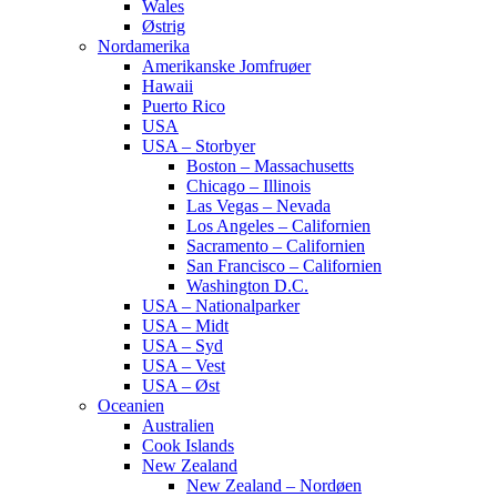
Wales
Østrig
Nordamerika
Amerikanske Jomfruøer
Hawaii
Puerto Rico
USA
USA – Storbyer
Boston – Massachusetts
Chicago – Illinois
Las Vegas – Nevada
Los Angeles – Californien
Sacramento – Californien
San Francisco – Californien
Washington D.C.
USA – Nationalparker
USA – Midt
USA – Syd
USA – Vest
USA – Øst
Oceanien
Australien
Cook Islands
New Zealand
New Zealand – Nordøen