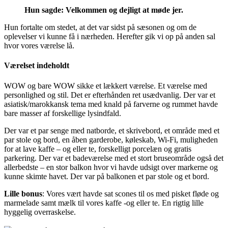
Hun sagde: Velkommen og dejligt at møde jer.
Hun fortalte om stedet, at det var sidst på sæsonen og om de
oplevelser vi kunne få i nærheden. Herefter gik vi op på anden sal
hvor vores værelse lå.
Værelset indeholdt
WOW og bare WOW sikke et lækkert værelse. Et værelse med
personlighed og stil. Det er efterhånden ret usædvanlig. Der var et
asiatisk/marokkansk tema med knald på farverne og rummet havde
bare masser af forskellige lysindfald.
Der var et par senge med natborde, et skrivebord, et område med et
par stole og bord, en åben garderobe, køleskab, Wi-Fi, muligheden
for at lave kaffe – og eller te, forskelligt porcelæn og gratis
parkering. Der var et badeværelse med et stort bruseområde også det
allerbedste – en stor balkon hvor vi havde udsigt over markerne og
kunne skimte havet. Der var på balkonen et par stole og et bord.
Lille bonus
: Vores vært havde sat scones til os med pisket fløde og
marmelade samt mælk til vores kaffe -og eller te. En rigtig lille
hyggelig overraskelse.