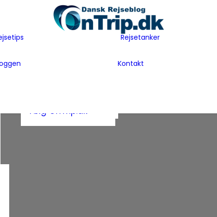
Flyselskaber
Før rejsen
Hoteller
Hvem er vi
ejsetips
Rejsetanker
Insider tips
Rejsetanker
Lande vi har
Inspiration
Rejseklum
besøgt
loggen
Kontakt
Guides
Samarbejde m
Bag Bloggen
Gæsteblogger
OnTrip.dk
Presse
Mad
Artikler og Awards
Postkort
Følg OnTrip.dk