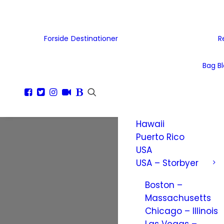
Tjekkiet
Tyskland
Ukraine
Forside
Destinationer
R
Wales
Østrig
Bag B
Nordamerika
Amerikanske
Jomfruøer
Hawaii
Puerto Rico
USA
USA – Storbyer
Boston –
Massachusetts
Chicago – Illinois