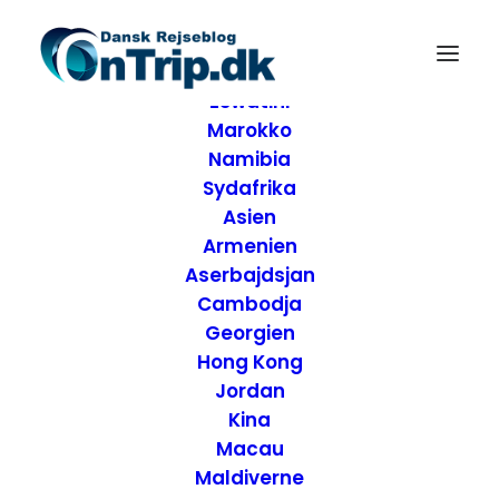
Forside
Destinationer
Afrika
Eswatini
Marokko
Namibia
Sydafrika
Asien
Armenien
Aserbajdsjan
Cambodja
Georgien
Hong Kong
Jordan
Kina
Macau
Maldiverne