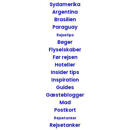
Sydamerika
Argentina
Brasilien
Paraguay
Tip – Derfor skal du vælge Road Trip
Rejsetips
Inspiration
,
Insider Tips
Bøger
14. august 2017
Flyselskaber
Før rejsen
Hoteller
Insider tips
Inspiration
Guides
Gæsteblogger
Mad
Du er altid velkommen til at kontakte os:
Postkort
– SoMe:
Facebook
,
Twitter
,
Instagram
Rejsetanker
– Mail: ontrip (a) outlook.com
Rejsetanker