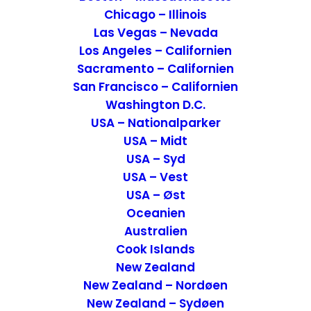
Chicago – Illinois
Las Vegas – Nevada
Los Angeles – Californien
Sacramento – Californien
San Francisco – Californien
Washington D.C.
Rejseforslag Road Trip i Sydstaterne – USA
USA – Nationalparker
USA – Midt
USA
,
USA - Syd
,
Road Trip
6. november 2018
USA – Syd
USA – Vest
USA – Øst
Oceanien
Australien
Cook Islands
New Zealand
New Zealand – Nordøen
New Zealand – Sydøen