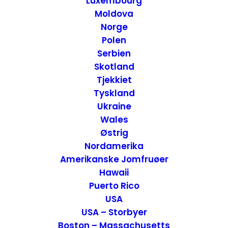
Luxembourg
Moldova
Norge
Polen
Serbien
Skotland
Tjekkiet
Tyskland
Ukraine
Wales
Rejseforslag Road Trip – Det Nordvestlige USA
Østrig
USA
,
USA - Vest
,
Road Trip
Nordamerika
10. februar 2020
Amerikanske Jomfruøer
Hawaii
Puerto Rico
USA
USA – Storbyer
Boston – Massachusetts