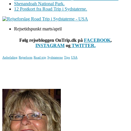
Shenandoah National Park.
12 Postkort fra Road Trip i Sydstaterne.
Rejsetidspunkt marts/april
Følg rejsebloggen OnTrip.dk på
FACEBOOK
,
INSTAGRAM
og
TWITTER.
Anbefaling
Rejseform
Road trip
Sydstaterne
Tips
USA