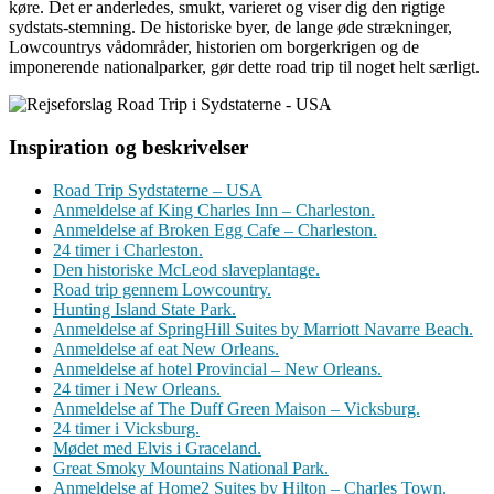
køre. Det er anderledes, smukt, varieret og viser dig den rigtige
sydstats-stemning. De historiske byer, de lange øde strækninger,
Lowcountrys vådområder, historien om borgerkrigen og de
imponerende nationalparker, gør dette road trip til noget helt særligt.
Inspiration og beskrivelser
Road Trip Sydstaterne – USA
Anmeldelse af King Charles Inn – Charleston.
Anmeldelse af Broken Egg Cafe – Charleston.
24 timer i Charleston.
Den historiske McLeod slaveplantage.
Road trip gennem Lowcountry.
Hunting Island State Park.
Anmeldelse af SpringHill Suites by Marriott Navarre Beach.
Anmeldelse af eat New Orleans.
Anmeldelse af hotel Provincial – New Orleans.
24 timer i New Orleans.
Anmeldelse af The Duff Green Maison – Vicksburg.
24 timer i Vicksburg.
Mødet med Elvis i Graceland.
Great Smoky Mountains National Park.
Anmeldelse af Home2 Suites by Hilton – Charles Town.