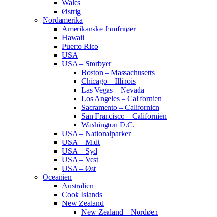
Wales
Østrig
Nordamerika
Amerikanske Jomfruøer
Hawaii
Puerto Rico
USA
USA – Storbyer
Boston – Massachusetts
Chicago – Illinois
Las Vegas – Nevada
Los Angeles – Californien
Sacramento – Californien
San Francisco – Californien
Washington D.C.
USA – Nationalparker
USA – Midt
USA – Syd
USA – Vest
USA – Øst
Oceanien
Australien
Cook Islands
New Zealand
New Zealand – Nordøen