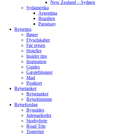
New Zealand – Sydøen
Sydamerika
Argentina
Brasilien
Paraguay
Rejsetips
Bøger
Flyselskaber
Før rejsen
Hoteller
Insider tips
Inspiration
Guides
Gæsteblogger
Mad
Postkort
Rejsetanker
Rejsetanker
Rejseklumme
Rejseforslag
Byguides
Julemarkeder
Storbyferie
Road Trip
Togrejser