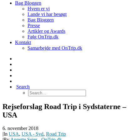
Bag Bloggen
Hvem er vi
Lande vi har besøgt
Bag Bloggen
Presse
Artikler og Awards
Følg OnTrip.dk
Kontakt
Samarbejde med OnTrip.dk
Search
Rejseforslag Road Trip i Sydstaterne –
USA
6. november 2018
|
In
USA
,
USA - Syd
,
Road Trip
|
By
Annette Seier - OnTrip.dk