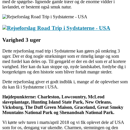
med de spøgelse- lignende gamle træer og de enorme vidder i
lavlandet, er bestemt også smuk natur.
Varighed 3 uger
Dette rejseforslag road trip i Sydstaterne kan gøres på omkring 3
uger. Der er dog nogle strækninger som er rimelig lange og som
med fordel kan deles op. Til gengæld er der en del som er af kortere
varighed. Her kan du kan stoppe op, nyde landskabet, fordybe dig i
borgerkrigen og den historie som bliver fortalt mange steder.
Dette rejseforslag giver et godt indblik i, mange af de oplevelser som
du kan få i Sydstaterne i USA.
Højdepunkterne: Charleston, Lowcountry, McLeod
slaveplantage, Hunting Island State Park, New Orleans,
Vicksburg, The Duff Green Maison, Graceland, Great Smoky
Mountains National Park og Shenandoah National Park.
Vi kørte selv turen i marts/april 2018 og vi fik oplevet dele af USA
som for os, dengang var ukendte. Charmen, stemningen og den