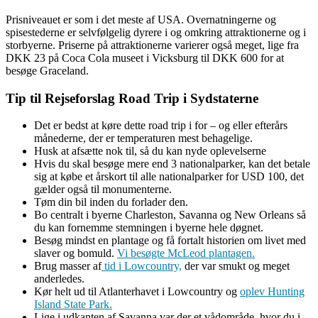
Prisniveauet er som i det meste af USA. Overnatningerne og
spisestederne er selvfølgelig dyrere i og omkring attraktionerne og i
storbyerne. Priserne på attraktionerne varierer også meget, lige fra
DKK 23 på Coca Cola museet i Vicksburg til DKK 600 for at
besøge Graceland.
Tip til Rejseforslag Road Trip i Sydstaterne
Det er bedst at køre dette road trip i for – og eller efterårs
månederne, der er temperaturen mest behagelige.
Husk at afsætte nok til, så du kan nyde oplevelserne
Hvis du skal besøge mere end 3 nationalparker, kan det betale
sig at købe et årskort til alle nationalparker for USD 100, det
gælder også til monumenterne.
Tøm din bil inden du forlader den.
Bo centralt i byerne Charleston, Savanna og New Orleans så
du kan fornemme stemningen i byerne hele døgnet.
Besøg mindst en plantage og få fortalt historien om livet med
slaver og bomuld.
Vi besøgte McLeod plantagen.
Brug masser af
tid i Lowcountry,
der var smukt og meget
anderledes.
Kør helt ud til Atlanterhavet i Lowcountry og
oplev Hunting
Island State Park.
Lige i udkanten af Savanna var der et vådområde, hvor du i