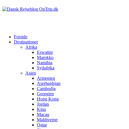
Forside
Destinationer
Afrika
Eswatini
Marokko
Namibia
Sydafrika
Asien
Armenien
Aserbajdsjan
Cambodja
Georgien
Hong Kong
Jordan
Kina
Macau
Maldiverne
Qatar