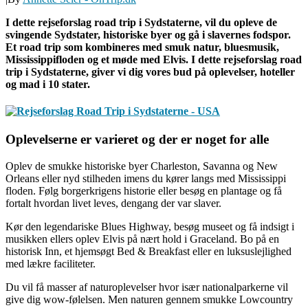
I dette rejseforslag road trip i Sydstaterne, vil du opleve de
svingende Sydstater, historiske byer og gå i slavernes fodspor.
Et road trip som kombineres med smuk natur, bluesmusik,
Mississippifloden og et møde med Elvis. I dette rejseforslag road
trip i Sydstaterne, giver vi dig vores bud på oplevelser, hoteller
og mad i 10 stater.
Oplevelserne er varieret og der er noget for alle
Oplev de smukke historiske byer Charleston, Savanna og New
Orleans eller nyd stilheden imens du kører langs med Mississippi
floden. Følg borgerkrigens historie eller besøg en plantage og få
fortalt hvordan livet leves, dengang der var slaver.
Kør den legendariske Blues Highway, besøg museet og få indsigt i
musikken ellers oplev Elvis på nært hold i Graceland. Bo på en
historisk Inn, et hjemsøgt Bed & Breakfast eller en luksuslejlighed
med lækre faciliteter.
Du vil få masser af naturoplevelser hvor især nationalparkerne vil
give dig wow-følelsen. Men naturen gennem smukke Lowcountry