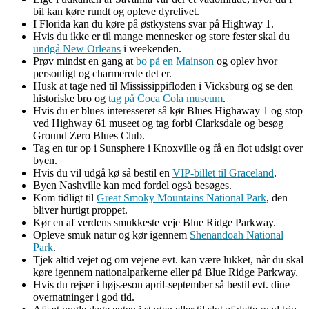
bil kan køre rundt og opleve dyrelivet.
I Florida kan du køre på østkystens svar på Highway 1.
Hvis du ikke er til mange mennesker og store fester skal du
undgå New Orleans
i weekenden.
Prøv mindst en gang at
bo på en Mainson
og oplev hvor
personligt og charmerede det er.
Husk at tage ned til Mississippifloden i Vicksburg og se den
historiske bro og
tag på Coca Cola museum
.
Hvis du er blues interesseret så kør Blues Highaway 1 og stop
ved Highway 61 museet og tag forbi Clarksdale og besøg
Ground Zero Blues Club.
Tag en tur op i Sunsphere i Knoxville og få en flot udsigt over
byen.
Hvis du vil udgå kø så bestil en
VIP-billet til Graceland
.
Byen Nashville kan med fordel også besøges.
Kom tidligt til
Great Smoky Mountains National Park
, den
bliver hurtigt proppet.
Kør en af verdens smukkeste veje Blue Ridge Parkway.
Opleve smuk natur og kør igennem
Shenandoah National
Park
.
Tjek altid vejet og om vejene evt. kan være lukket, når du skal
køre igennem nationalparkerne eller på Blue Ridge Parkway.
Hvis du rejser i højsæson april-september så bestil evt. dine
overnatninger i god tid.