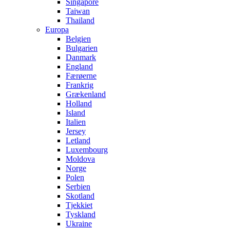
Singapore
Taiwan
Thailand
Europa
Belgien
Bulgarien
Danmark
England
Færøerne
Frankrig
Grækenland
Holland
Island
Italien
Jersey
Letland
Luxembourg
Moldova
Norge
Polen
Serbien
Skotland
Tjekkiet
Tyskland
Ukraine