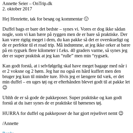
Annette Seier – OnTrip.dk
2. oktober 2017
Hej Henriette, tak for besøg og kommentar 🙂
Duffel bags er bare det bedste – synes vi. Vores er dog ikke sådan
nogle, som vi kan bære på ryggen men de er bare så praktiske. Der
kan være rigtig meget i dem, du kan pakke så det er overskueligt og
de er perfekte til et road trip. Må indrømme, at jeg ikke orker at bære
på en rygsæk flere kilometer i f.eks. 40 graders varme, så synes jeg
der er super praktisk at jeg kan “rulle” men min “rygsæk.
Kan godt forstå, at i selvfølgelig skal have meget bagage med når i
er 2 voksne og 2 børn. Jeg har nu også en hård kuffert men den
bruger jeg kun til mindre ture. Hvis jeg er længere tid væk, er det
min duffel – en uges tøj og er efterhånden blevet godt til at pakke let
😉
Uhhh de er så gode de pakkeposer. Super praktiske og kan godt
forstå at du især synes de er praktiske til børnenes tøj.
HURRA for duffel og pakkeposer de har gjort rejselivet nemt 😉
/Annette