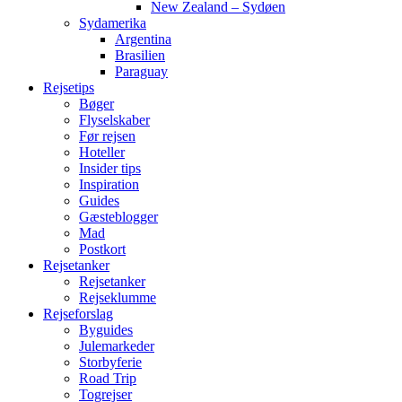
New Zealand – Sydøen
Sydamerika
Argentina
Brasilien
Paraguay
Rejsetips
Bøger
Flyselskaber
Før rejsen
Hoteller
Insider tips
Inspiration
Guides
Gæsteblogger
Mad
Postkort
Rejsetanker
Rejsetanker
Rejseklumme
Rejseforslag
Byguides
Julemarkeder
Storbyferie
Road Trip
Togrejser