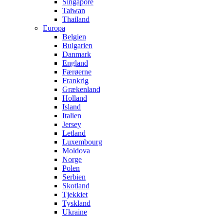
Singapore
Taiwan
Thailand
Europa
Belgien
Bulgarien
Danmark
England
Færøerne
Frankrig
Grækenland
Holland
Island
Italien
Jersey
Letland
Luxembourg
Moldova
Norge
Polen
Serbien
Skotland
Tjekkiet
Tyskland
Ukraine