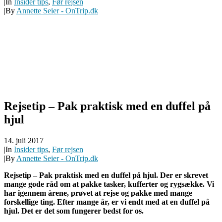
|
In
Insider tips
,
Før rejsen
|
By
Annette Seier - OnTrip.dk
Rejsetip – Pak praktisk med en duffel på
hjul
14. juli 2017
|
In
Insider tips
,
Før rejsen
|
By
Annette Seier - OnTrip.dk
Rejsetip – Pak praktisk med en duffel på hjul. Der er skrevet
mange gode råd om at pakke tasker, kufferter og rygsække. Vi
har igennem årene, prøvet at rejse og pakke med mange
forskellige ting. Efter mange år, er vi endt med at en duffel på
hjul. Det er det som fungerer bedst for os.