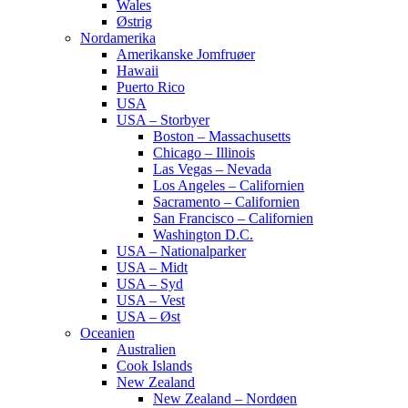
Wales
Østrig
Nordamerika
Amerikanske Jomfruøer
Hawaii
Puerto Rico
USA
USA – Storbyer
Boston – Massachusetts
Chicago – Illinois
Las Vegas – Nevada
Los Angeles – Californien
Sacramento – Californien
San Francisco – Californien
Washington D.C.
USA – Nationalparker
USA – Midt
USA – Syd
USA – Vest
USA – Øst
Oceanien
Australien
Cook Islands
New Zealand
New Zealand – Nordøen