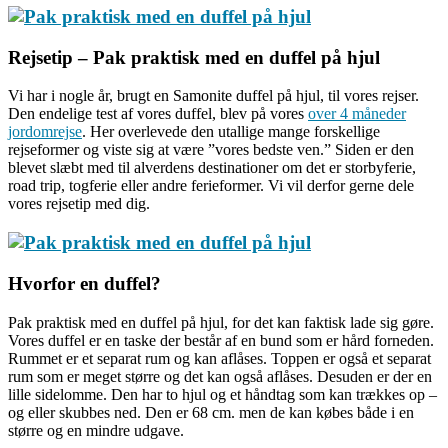
Rejsetip – Pak praktisk med en duffel på hjul
Vi har i nogle år, brugt en Samonite duffel på hjul, til vores rejser.
Den endelige test af vores duffel, blev på vores
over 4 måneder
jordomrejse
. Her overlevede den utallige mange forskellige
rejseformer og viste sig at være ”vores bedste ven.” Siden er den
blevet slæbt med til alverdens destinationer om det er storbyferie,
road trip, togferie eller andre ferieformer. Vi vil derfor gerne dele
vores rejsetip med dig.
Hvorfor en duffel?
Pak praktisk med en duffel på hjul, for det kan faktisk lade sig gøre.
Vores duffel er en taske der består af en bund som er hård forneden.
Rummet er et separat rum og kan aflåses. Toppen er også et separat
rum som er meget større og det kan også aflåses. Desuden er der en
lille sidelomme. Den har to hjul og et håndtag som kan trækkes op –
og eller skubbes ned. Den er 68 cm. men de kan købes både i en
større og en mindre udgave.