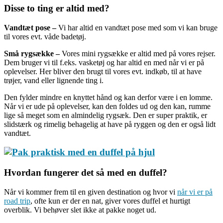
Disse to ting er altid med?
Vandtæt pose –
Vi har altid en vandtæt pose med som vi kan bruge
til vores evt. våde badetøj.
Små rygsække –
Vores mini rygsække er altid med på vores rejser.
Dem bruger vi til f.eks. vasketøj og har altid en med når vi er på
oplevelser. Her bliver den brugt til vores evt. indkøb, til at have
trøjer, vand eller lignende ting i.
Den fylder mindre en knyttet hånd og kan derfor være i en lomme.
Når vi er ude på oplevelser, kan den foldes ud og den kan, rumme
lige så meget som en almindelig rygsæk. Den er super praktik, er
slidstærk og rimelig behagelig at have på ryggen og den er også lidt
vandtæt.
Hvordan fungerer det så med en duffel?
Når vi kommer frem til en given destination og hvor vi
når vi er på
road trip
, ofte kun er der en nat, giver vores duffel et hurtigt
overblik. Vi behøver slet ikke at pakke noget ud.