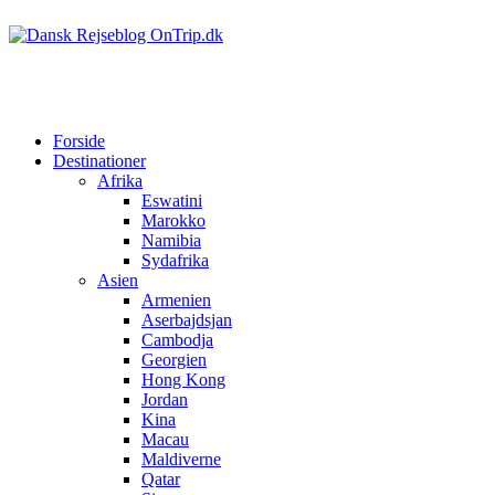
Forside
Destinationer
Afrika
Eswatini
Marokko
Namibia
Sydafrika
Asien
Armenien
Aserbajdsjan
Cambodja
Georgien
Hong Kong
Jordan
Kina
Macau
Maldiverne
Qatar