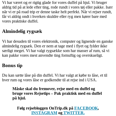
Vi har været og er rigtig glade for vores duffel på hjul. Vi bruger
aldrig tid på at lede efter ting, rode rundt i vores tøj eller pakke. Især
når vi er på road trip er denne taske helt perfekt. Når vi rejser rundt,
får vi aldrig ondt i hverken skuldre eller ryg men kører bare med
vores praktiske duffel.
Almindelig rygsæk
Vi har desuden til vores elektronik, computer og lignende en ganske
almindelig rygsæk. Den er nem at tage med i flyet og fylder ikke
særligt meget. Vi har valgt rygsække som har masser af rum, så vi
kan pakke vores mest anvendte ting fornuftig og overskueligt.
Bonus tip
Du kan sætte låse på din duffel. Vi har valgt at købe to låse, et til
hver rum og vores låse er godkendte til at rejse ind i USA.
Måske skal du fremover, rejse med en duffel og
bruge vores Rejsetips – Pak praktisk med en duffel
på hjul.
Følg rejsebloggen OnTrip.dk på
FACEBOOK
,
INSTAGRAM
og
TWITTER.