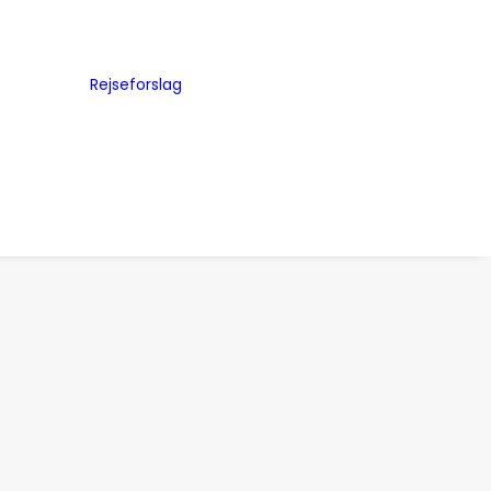
Byguides
Julemarkeder
Rejseforslag
Storbyferie
me
Road Trip
ed
Togrejser