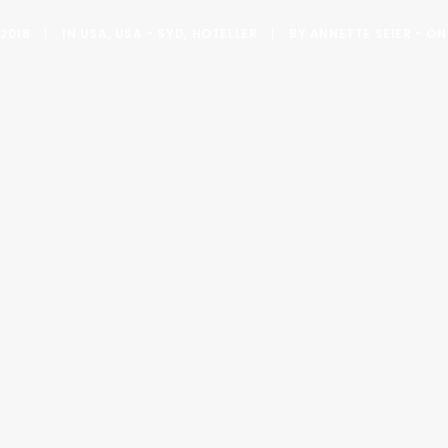
 2018
|
IN
USA
,
USA - SYD
,
HOTELLER
|
BY
ANNETTE SEIER - ON