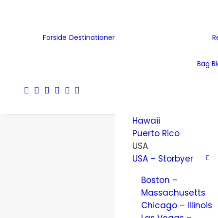
Tjekkiet
Tyskland
Ukraine
Forside
Destinationer
R
Wales
Østrig
Bag B
Nordamerika
Amerikanske
Jomfruøer
Hawaii
Puerto Rico
USA
USA – Storbyer
Boston –
Massachusetts
Chicago – Illinois