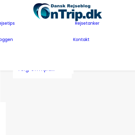
Flyselskaber
Før rejsen
Hoteller
Hvem er vi
ejsetips
Rejsetanker
Insider tips
Rejsetanker
Lande vi har
Inspiration
Rejseklum
besøgt
loggen
Kontakt
Guides
Samarbejde m
Bag Bloggen
Gæsteblogger
OnTrip.dk
Presse
Mad
Artikler og Awards
Postkort
Følg OnTrip.dk