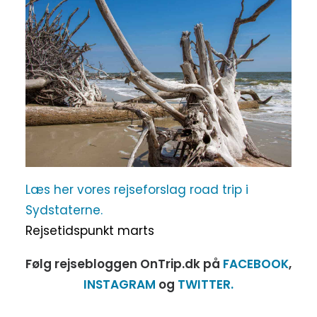
Læs her vores rejseforslag road trip i
Sydstaterne.
Rejsetidspunkt marts
Følg rejsebloggen OnTrip.dk på
FACEBOOK
,
INSTAGRAM
og
TWITTER.