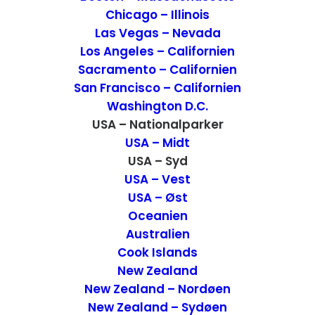
historisk fyrtårn. Vi forventede ingenting,
Chicago – Illinois
men blev meget imponeret.
Las Vegas – Nevada
Los Angeles – Californien
Sacramento – Californien
San Francisco – Californien
Washington D.C.
USA – Nationalparker
USA – Midt
USA – Syd
USA – Vest
USA – Øst
Oceanien
Australien
Cook Islands
New Zealand
New Zealand – Nordøen
New Zealand – Sydøen