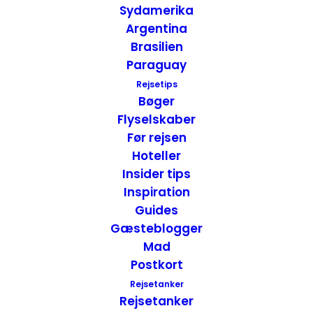
Sydamerika
Argentina
Brasilien
Paraguay
Rejsetips
Bøger
Flyselskaber
Før rejsen
Hoteller
Hunting Island State Park er
Insider tips
mangeartede naturscenerier
Inspiration
Guides
Hunting Island State Park imponerede
Gæsteblogger
allerede ved indkørslen til parken, som
Mad
foregik gennem en frodig, næsten
Postkort
ugennemtrængelig skov. Hunting Island er
Rejsetanker
den mest populære park i South Carolina
Rejsetanker