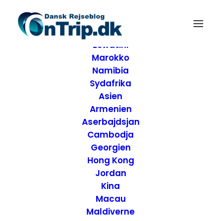
Forside
Destinationer
Afrika
Eswatini
Marokko
Namibia
Sydafrika
Asien
Armenien
Aserbajdsjan
Cambodja
Georgien
Hong Kong
Jordan
Hunting Island State
Kina
Macau
Park er mangeartede
Maldiverne