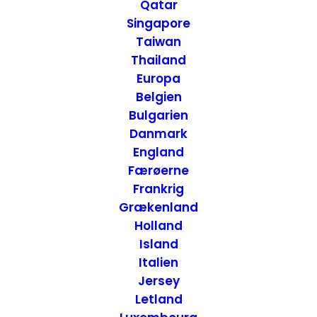
naturscenerier –
Qatar
Singapore
South Carolina, USA
Taiwan
Thailand
Europa
17. MAJ 2018
|
IN
USA
,
USA - SYD
,
USA - NATIONALPARKER
|
BY
ANNETTE SEIER - ONTRIP.DK
Belgien
Bulgarien
Danmark
England
Færøerne
Frankrig
Grækenland
Holland
Island
Italien
Jersey
Letland