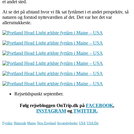
et andet sted.
At se det på afstand hvor vi fik sat fyrtårnet i et andet perspektiv, så
naturen og forstod nytteværdien af det. Det var her det var
allersmukkeste.
Rejsetidspunkt september.
Følg rejsebloggen OnTrip.dk på
FACEBOOK
,
INSTAGRAM
og
TWITTER.
Fyrtårn
Historisk
Maine
New England
Seværdigheder
USA
USA Øst