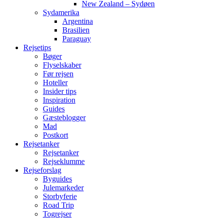
New Zealand – Sydøen
Sydamerika
Argentina
Brasilien
Paraguay
Rejsetips
Bøger
Flyselskaber
Før rejsen
Hoteller
Insider tips
Inspiration
Guides
Gæsteblogger
Mad
Postkort
Rejsetanker
Rejsetanker
Rejseklumme
Rejseforslag
Byguides
Julemarkeder
Storbyferie
Road Trip
Togrejser