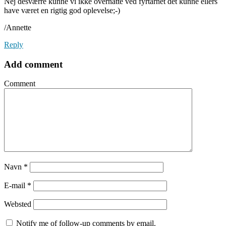
Nej desværre kunne vi ikke overnatte ved fyrtårnet det kunne ellers
have været en rigtig god oplevelse;-)
/Annette
Reply
Add comment
Comment
Navn
*
E-mail
*
Websted
Notify me of follow-up comments by email.