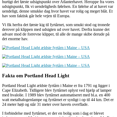
hurtigt det første udsigtspunkt over Atlanterhavet. Heroppe fra vores
udsigtspunkt, fik vi uendeligheds følelsen. En følelse af at havet var
uendeligt, denne smukke dag hvor havet var rolig og meget blåt. Et
hav som faktisk går hele vejen til Europa.
Vi fik herfra det første kig til fyrtårnet, som smukt stod og tronede
derover på klippen med udsigten ud over havet. Derfra kunne det
advare mod de forrevne klipper, til alle de mange skibe derude på
det enorme hav.
Fakta om Portland Head Light
Portland Head Light ældste fyrtårn i Maine er fra 1791 og ligger i
Cape Elizabeth. Tidligere blev fyrtårnet oplyst ved hjælp af lamper
med hvalolie. I 1989 blev fyrtårnet automatiseret med bl.a. en 400
watt metalhalogenlampe og fyrtårnet er synligt i op til 44 km. Det er
24 meter højt og står 31 meter over havets overflade.
I forbindelse med fyrtårnet, er der en bolig som i dag er blevet