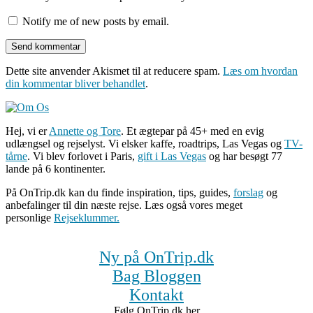
Notify me of new posts by email.
Dette site anvender Akismet til at reducere spam.
Læs om hvordan
din kommentar bliver behandlet
.
Hej, vi er
Annette og Tore
. Et ægtepar på 45+ med en evig
udlængsel og rejselyst. Vi elsker kaffe, roadtrips, Las Vegas og
TV-
tårne
. Vi blev forlovet i Paris,
gift i Las Vegas
og har besøgt 77
lande på 6 kontinenter.
På OnTrip.dk kan du finde inspiration, tips, guides,
forslag
og
anbefalinger til din næste rejse. Læs også vores meget
personlige
Rejseklummer.
Ny på OnTrip.dk
Bag Bloggen
Kontakt
Følg OnTrip.dk her