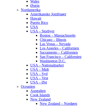
Wales
Østrig
Nordamerika
Amerikanske Jomfruøer
Hawaii
Puerto Rico
USA
USA – Storbyer
Boston – Massachusetts
Chicago – Illinois
Las Vegas – Nevada
Los Angeles – Californien
Sacramento – Californien
San Francisco – Californien
Washington D.C.
USA – Nationalparker
USA – Midt
USA – Syd
USA – Vest
USA – Øst
Oceanien
Australien
Cook Islands
New Zealand
New Zealand – Nordøen