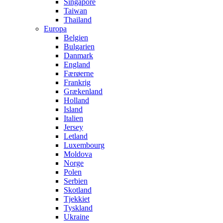
Singapore
Taiwan
Thailand
Europa
Belgien
Bulgarien
Danmark
England
Færøerne
Frankrig
Grækenland
Holland
Island
Italien
Jersey
Letland
Luxembourg
Moldova
Norge
Polen
Serbien
Skotland
Tjekkiet
Tyskland
Ukraine