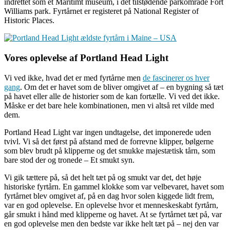
indrettet som et Maritimt museum, i det tilstødende parkområde Fort
Williams park. Fyrtårnet er registeret på National Register of
Historic Places.
Vores oplevelse af Portland Head Light
Vi ved ikke, hvad det er med fyrtårne men
de fascinerer os hver
gang
. Om det er havet som de bliver omgivet af – en bygning så tæt
på havet eller alle de historier som de kan fortælle. Vi ved det ikke.
Måske er det bare hele kombinationen, men vi altså ret vilde med
dem.
Portland Head Light var ingen undtagelse, det imponerede uden
tvivl. Vi så det først på afstand med de forrevne klipper, bølgerne
som blev brudt på klipperne og det smukke majestætisk tårn, som
bare stod der og tronede – Et smukt syn.
Vi gik tættere på, så det helt tæt på og smukt var det, det høje
historiske fyrtårn. En gammel klokke som var velbevaret, havet som
fyrtårnet blev omgivet af, på en dag hvor solen kiggede lidt frem,
var en god oplevelse. En oplevelse hvor et menneskeskabt fyrtårn,
går smukt i hånd med klipperne og havet. At se fyrtårnet tæt på, var
en god oplevelse men den bedste var ikke helt tæt på – nej den var