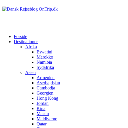
Forside
Destinationer
Afrika
Eswatini
Marokko
Namibia
Sydafrika
Asien
Armenien
Aserbajdsjan
Cambodja
Georgien
Hong Kong
Jordan
Kina
Macau
Maldiverne
Qatar