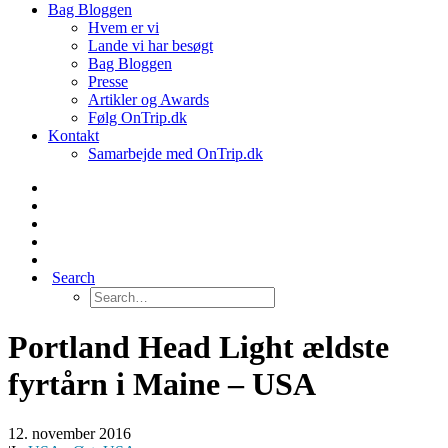
Bag Bloggen
Hvem er vi
Lande vi har besøgt
Bag Bloggen
Presse
Artikler og Awards
Følg OnTrip.dk
Kontakt
Samarbejde med OnTrip.dk
Search
Portland Head Light ældste
fyrtårn i Maine – USA
12. november 2016