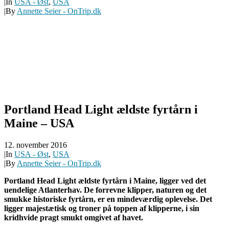
|
In
USA - Øst
,
USA
|
By
Annette Seier - OnTrip.dk
Portland Head Light ældste fyrtårn i
Maine – USA
12. november 2016
|
In
USA - Øst
,
USA
|
By
Annette Seier - OnTrip.dk
Portland Head Light ældste fyrtårn i Maine, ligger ved det
uendelige Atlanterhav. De forrevne klipper, naturen og det
smukke historiske fyrtårn, er en mindeværdig oplevelse. Det
ligger majestætisk og troner på toppen af klipperne, i sin
kridhvide pragt smukt omgivet af havet.