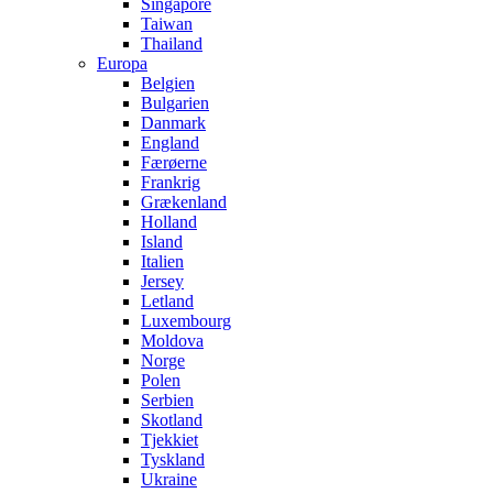
Singapore
Taiwan
Thailand
Europa
Belgien
Bulgarien
Danmark
England
Færøerne
Frankrig
Grækenland
Holland
Island
Italien
Jersey
Letland
Luxembourg
Moldova
Norge
Polen
Serbien
Skotland
Tjekkiet
Tyskland
Ukraine