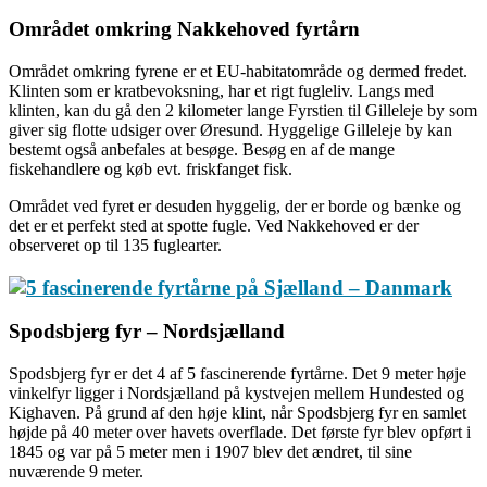
Området omkring Nakkehoved fyrtårn
Området omkring fyrene er et EU-habitatområde og dermed fredet.
Klinten som er kratbevoksning, har et rigt fugleliv. Langs med
klinten, kan du gå den 2 kilometer lange Fyrstien til Gilleleje by som
giver sig flotte udsiger over Øresund. Hyggelige Gilleleje by kan
bestemt også anbefales at besøge. Besøg en af de mange
fiskehandlere og køb evt. friskfanget fisk.
Området ved fyret er desuden hyggelig, der er borde og bænke og
det er et perfekt sted at spotte fugle. Ved Nakkehoved er der
observeret op til 135 fuglearter.
Spodsbjerg fyr – Nordsjælland
Spodsbjerg fyr er det 4 af 5 fascinerende fyrtårne. Det 9 meter høje
vinkelfyr ligger i Nordsjælland på kystvejen mellem Hundested og
Kighaven. På grund af den høje klint, når Spodsbjerg fyr en samlet
højde på 40 meter over havets overflade. Det første fyr blev opført i
1845 og var på 5 meter men i 1907 blev det ændret, til sine
nuværende 9 meter.