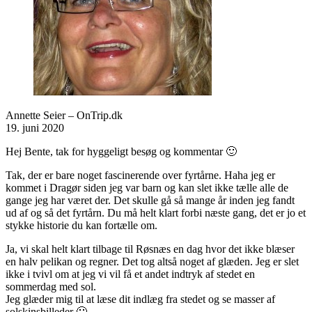
Annette Seier – OnTrip.dk
19. juni 2020
Hej Bente, tak for hyggeligt besøg og kommentar 🙂
Tak, der er bare noget fascinerende over fyrtårne. Haha jeg er
kommet i Dragør siden jeg var barn og kan slet ikke tælle alle de
gange jeg har været der. Det skulle gå så mange år inden jeg fandt
ud af og så det fyrtårn. Du må helt klart forbi næste gang, det er jo et
stykke historie du kan fortælle om.
Ja, vi skal helt klart tilbage til Røsnæs en dag hvor det ikke blæser
en halv pelikan og regner. Det tog altså noget af glæden. Jeg er slet
ikke i tvivl om at jeg vi vil få et andet indtryk af stedet en
sommerdag med sol.
Jeg glæder mig til at læse dit indlæg fra stedet og se masser af
solskinsbilleder 🙂