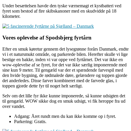
Under besættelsen havde den tyske værnemagt et kystbatteri ved
fyret som bestod af fire skibskanoner med en skudvidde på 18
kilometer.
Vores oplevelse af Spodsbjerg fyrtårn
Efter en smuk køretur gennem det lysegrønne forårs Danmark, endte
vi i et natursmukt område, og parkerede bilen. Herefter skulle vi lige
bestige en bakke, inden vi var oppe ved fyrtårnet. Det var ikke en
wow-oplevelse af se fyret, for det var ikke særlig imponerende med
sine kun 9 meter. Til gengæld var der et spændende farvespil med
den hvide bygning, de rødmalede døre, gelændere og toppen gjorde
det anderledes. Disse farver kombineret med de farvede glas, i
toppen gjorde dette fyr til noget helt særligt.
Selv om det lille fyr ikke kunne imponerede, så kunne udsigten det
til gengæld. WOW sikke dog en smuk udsigt, vi fik heroppe fra ud
over vandet.
Adgang: Året rundt men du kan ikke komme op i fyret.
Parkering: Gratis.