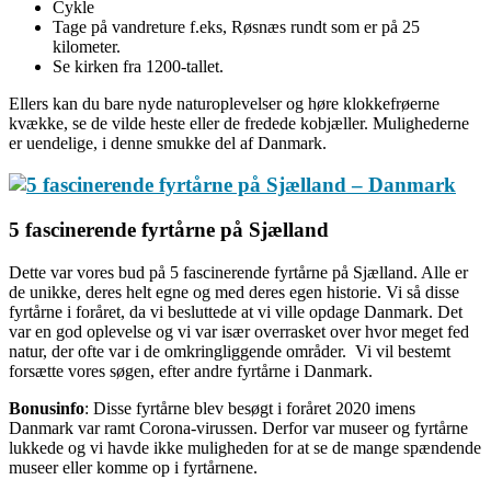
Cykle
Tage på vandreture f.eks, Røsnæs rundt som er på 25
kilometer.
Se kirken fra 1200-tallet.
Ellers kan du bare nyde naturoplevelser og høre klokkefrøerne
kvække, se de vilde heste eller de fredede kobjæller. Mulighederne
er uendelige, i denne smukke del af Danmark.
5 fascinerende fyrtårne på Sjælland
Dette var vores bud på 5 fascinerende fyrtårne på Sjælland. Alle er
de unikke, deres helt egne og med deres egen historie. Vi så disse
fyrtårne i foråret, da vi besluttede at vi ville opdage Danmark. Det
var en god oplevelse og vi var især overrasket over hvor meget fed
natur, der ofte var i de omkringliggende områder. Vi vil bestemt
forsætte vores søgen, efter andre fyrtårne i Danmark.
Bonusinfo
: Disse fyrtårne blev besøgt i foråret 2020 imens
Danmark var ramt Corona-virussen. Derfor var museer og fyrtårne
lukkede og vi havde ikke muligheden for at se de mange spændende
museer eller komme op i fyrtårnene.