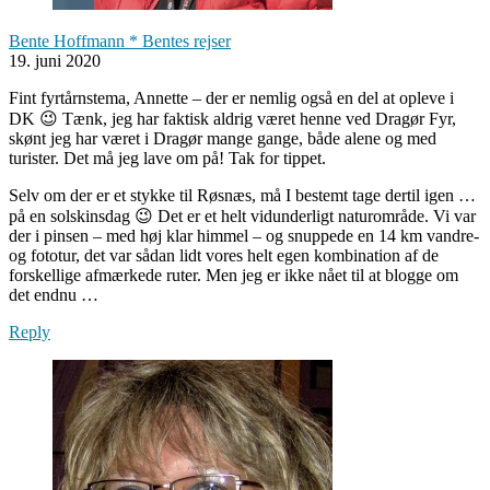
Bente Hoffmann * Bentes rejser
19. juni 2020
Fint fyrtårnstema, Annette – der er nemlig også en del at opleve i
DK 😉 Tænk, jeg har faktisk aldrig været henne ved Dragør Fyr,
skønt jeg har været i Dragør mange gange, både alene og med
turister. Det må jeg lave om på! Tak for tippet.
Selv om der er et stykke til Røsnæs, må I bestemt tage dertil igen …
på en solskinsdag 😉 Det er et helt vidunderligt naturområde. Vi var
der i pinsen – med høj klar himmel – og snuppede en 14 km vandre-
og fototur, det var sådan lidt vores helt egen kombination af de
forskellige afmærkede ruter. Men jeg er ikke nået til at blogge om
det endnu …
Reply