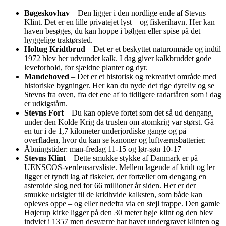
Bøgeskovhav
– Den ligger i den nordlige ende af Stevns
Klint. Det er en lille privatejet lyst – og fiskerihavn. Her kan
haven besøges, du kan hoppe i bølgen eller spise på det
hyggelige traktørsted.
Holtug Kridtbrud
– Det er et beskyttet naturområde og indtil
1972 blev her udvundet kalk. I dag giver kalkbruddet gode
leveforhold, for sjældne planter og dyr.
Mandehoved
– Det er et historisk og rekreativt område med
historiske bygninger. Her kan du nyde det rige dyreliv og se
Stevns fra oven, fra det ene af to tidligere radartåren som i dag
er udkigstårn.
Stevns Fort
– Du kan opleve fortet som det så ud dengang,
under den Kolde Krig da truslen om atomkrig var størst. Gå
en tur i de 1,7 kilometer underjordiske gange og på
overfladen, hvor du kan se kanoner og luftværnsbatterier.
Åbningstider: man-fredag 11-15 og lør-søn 10-17
Stevns Klint
– Dette smukke stykke af Danmark er på
UENSCOS-verdensarvsliste. Mellem lagende af kridt og ler
ligger et tyndt lag af fiskeler, der fortæller om dengang en
asteroide slog ned for 66 millioner år siden. Her er der
smukke udsigter til de kridhvide kalksten, som både kan
opleves oppe – og eller nedefra via en stejl trappe. Den gamle
Højerup kirke ligger på den 30 meter høje klint og den blev
indviet i 1357 men desværre har havet undergravet klinten og