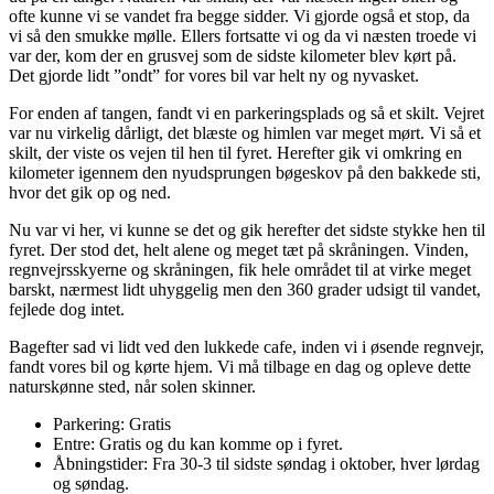
ofte kunne vi se vandet fra begge sidder. Vi gjorde også et stop, da
vi så den smukke mølle. Ellers fortsatte vi og da vi næsten troede vi
var der, kom der en grusvej som de sidste kilometer blev kørt på.
Det gjorde lidt ”ondt” for vores bil var helt ny og nyvasket.
For enden af tangen, fandt vi en parkeringsplads og så et skilt. Vejret
var nu virkelig dårligt, det blæste og himlen var meget mørt. Vi så et
skilt, der viste os vejen til hen til fyret. Herefter gik vi omkring en
kilometer igennem den nyudsprungen bøgeskov på den bakkede sti,
hvor det gik op og ned.
Nu var vi her, vi kunne se det og gik herefter det sidste stykke hen til
fyret. Der stod det, helt alene og meget tæt på skråningen. Vinden,
regnvejrsskyerne og skråningen, fik hele området til at virke meget
barskt, nærmest lidt uhyggelig men den 360 grader udsigt til vandet,
fejlede dog intet.
Bagefter sad vi lidt ved den lukkede cafe, inden vi i øsende regnvejr,
fandt vores bil og kørte hjem. Vi må tilbage en dag og opleve dette
naturskønne sted, når solen skinner.
Parkering: Gratis
Entre: Gratis og du kan komme op i fyret.
Åbningstider: Fra 30-3 til sidste søndag i oktober, hver lørdag
og søndag.