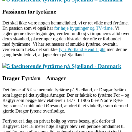
Passionen for fyrtårne
Det skal ikke være nogen hemmelighed, vi er ret vilde med fyrtårne.
En passion som vi også har
for høje bygninger og TV-tårne
. Vi
jagter gerne disse bygninger, verden rundt og vi imponeres altid over
deres skønhed, placeringer og den historie, der ofte er forbundet
med fyrtårnene. Vi har set masser af smukke fyrtårne, overalt i
verden som f.eks. det smukke
fyr i Portland Head Light
men denne
gang besluttede vi, at jagte dem på Sjælland.
Dragør Fyrtårn – Amager
Det første af 5 fascinerende fyrtårne på Sjælland, er Dragør fyrtårn
som ligger på det sydlige Amager. Der er faktisk to fyrtårne For – og
Bagfyr som begge blev etableret i 1877. I 1906 blev Nodre Røse
fyr, som står midt ude i Øresund, ændret til et vinkelfyr som dermed
gjorde Dragør fyrene overflødige.
Forfyret er i dag en privat bolig og vores besøg, gik derfor til
Bagfyret. Det 18 meter høje Bagfyr blev i en periode omdannet til
vandtårn men efter noget tid, ophøret det som vandtårn og stod i