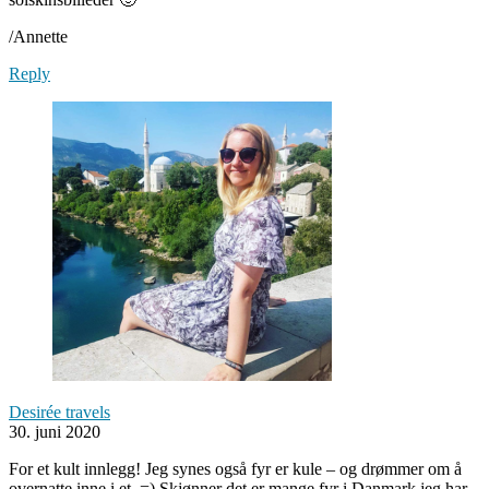
/Annette
Reply
Desirée travels
30. juni 2020
For et kult innlegg! Jeg synes også fyr er kule – og drømmer om å
overnatte inne i et. =) Skjønner det er mange fyr i Danmark jeg har