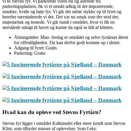
vi til Stevns fyr. Vi parkerede vores bil og allerede fra
parkeringspladsen, fik vi et smukt udkig til det imponerende,
smukke, hvide og høje fyr. Vi gik det sidste stykke op til fyret og
herefter nærstuderede vi det. Det var nu smuk som der stod der,
majestætisk og tronede. Vi gik rundt i området, hvor vi fik en
storslåede udsigt til havet og kunne da også se lidt af klinten.
Åbningstider: Man- fredag er området og selve fyrtårnet åbent
for offentligheden. Du kan derfor godt komme op i tårnet.
Adgang til fyret: Gratis
Parkering: Gratis
Hvad kan du opleve ved Stevns Fyrtårn?
Stevns fyr ligger i området Kalklandet eller mere kendt som Stevns
Klint, som tilbyder masser af oplevelser. Som f.eks: