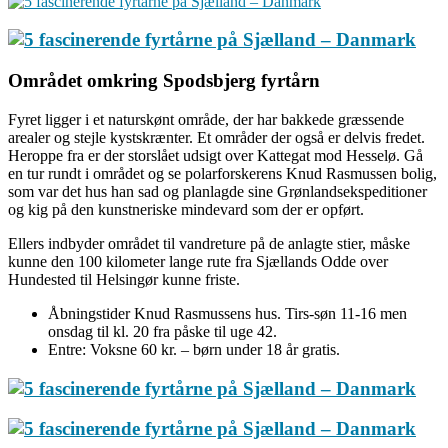
Området omkring Spodsbjerg fyrtårn
Fyret ligger i et naturskønt område, der har bakkede græssende
arealer og stejle kystskrænter. Et områder der også er delvis fredet.
Heroppe fra er der storslået udsigt over Kattegat mod Hesselø. Gå
en tur rundt i området og se polarforskerens Knud Rasmussen bolig,
som var det hus han sad og planlagde sine Grønlandsekspeditioner
og kig på den kunstneriske mindevard som der er opført.
Ellers indbyder området til vandreture på de anlagte stier, måske
kunne den 100 kilometer lange rute fra Sjællands Odde over
Hundested til Helsingør kunne friste.
Åbningstider Knud Rasmussens hus. Tirs-søn 11-16 men
onsdag til kl. 20 fra påske til uge 42.
Entre: Voksne 60 kr. – børn under 18 år gratis.