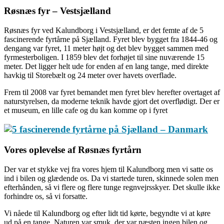
Røsnæs fyr – Vestsjælland
Røsnæs fyr ved Kalundborg i Vestsjælland, er det femte af de 5
fascinerende fyrtårne på Sjælland. Fyret blev bygget fra 1844-46 og
dengang var fyret, 11 meter højt og det blev bygget sammen med
fyrmesterboligen. I 1859 blev det forhøjet til sine nuværende 15
meter. Det ligger helt ude for enden af en lang tange, med direkte
havkig til Storebælt og 24 meter over havets overflade.
Frem til 2008 var fyret bemandet men fyret blev herefter overtaget af
naturstyrelsen, da moderne teknik havde gjort det overflødigt. Der er
et museum, en lille cafe og du kan komme op i fyret
Vores oplevelse af Røsnæs fyrtårn
Der var et stykke vej fra vores hjem til Kalundborg men vi satte os
ind i bilen og glædende os. Da vi startede turen, skinnede solen men
efterhånden, så vi flere og flere tunge regnvejrsskyer. Det skulle ikke
forhindre os, så vi forsatte.
Vi nåede til Kalundborg og efter lidt tid kørte, begyndte vi at køre
ud på en tange. Naturen var smuk, der var næsten ingen bilen og