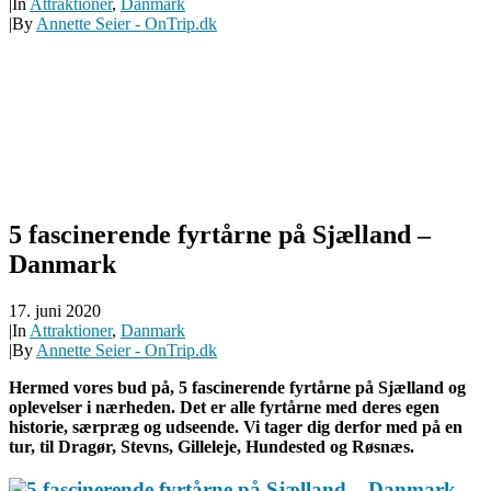
|
In
Attraktioner
,
Danmark
|
By
Annette Seier - OnTrip.dk
5 fascinerende fyrtårne på Sjælland –
Danmark
17. juni 2020
|
In
Attraktioner
,
Danmark
|
By
Annette Seier - OnTrip.dk
Hermed vores bud på, 5 fascinerende fyrtårne på Sjælland og
oplevelser i nærheden. Det er alle fyrtårne med deres egen
historie, særpræg og udseende. Vi tager dig derfor med på en
tur, til Dragør, Stevns, Gilleleje, Hundested og Røsnæs.