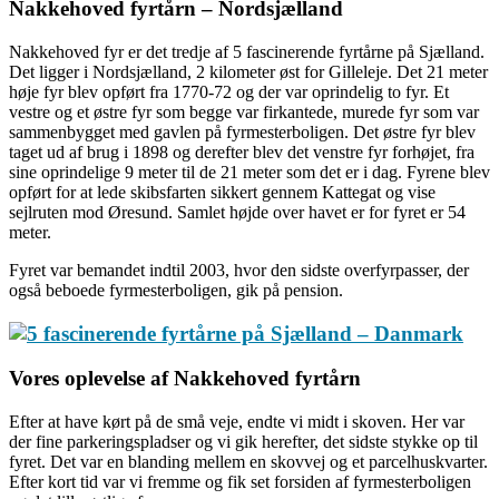
Nakkehoved fyrtårn – Nordsjælland
Nakkehoved fyr er det tredje af 5 fascinerende fyrtårne på Sjælland.
Det ligger i Nordsjælland, 2 kilometer øst for Gilleleje. Det 21 meter
høje fyr blev opført fra 1770-72 og der var oprindelig to fyr. Et
vestre og et østre fyr som begge var firkantede, murede fyr som var
sammenbygget med gavlen på fyrmesterboligen. Det østre fyr blev
taget ud af brug i 1898 og derefter blev det venstre fyr forhøjet, fra
sine oprindelige 9 meter til de 21 meter som det er i dag. Fyrene blev
opført for at lede skibsfarten sikkert gennem Kattegat og vise
sejlruten mod Øresund. Samlet højde over havet er for fyret er 54
meter.
Fyret var bemandet indtil 2003, hvor den sidste overfyrpasser, der
også beboede fyrmesterboligen, gik på pension.
Vores oplevelse af Nakkehoved fyrtårn
Efter at have kørt på de små veje, endte vi midt i skoven. Her var
der fine parkeringspladser og vi gik herefter, det sidste stykke op til
fyret. Det var en blanding mellem en skovvej og et parcelhuskvarter.
Efter kort tid var vi fremme og fik set forsiden af fyrmesterboligen