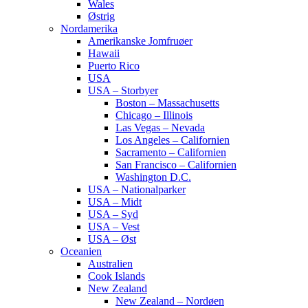
Wales
Østrig
Nordamerika
Amerikanske Jomfruøer
Hawaii
Puerto Rico
USA
USA – Storbyer
Boston – Massachusetts
Chicago – Illinois
Las Vegas – Nevada
Los Angeles – Californien
Sacramento – Californien
San Francisco – Californien
Washington D.C.
USA – Nationalparker
USA – Midt
USA – Syd
USA – Vest
USA – Øst
Oceanien
Australien
Cook Islands
New Zealand
New Zealand – Nordøen