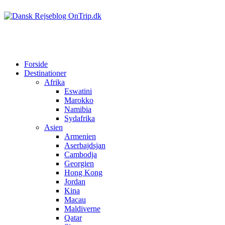
Forside
Destinationer
Afrika
Eswatini
Marokko
Namibia
Sydafrika
Asien
Armenien
Aserbajdsjan
Cambodja
Georgien
Hong Kong
Jordan
Kina
Macau
Maldiverne
Qatar