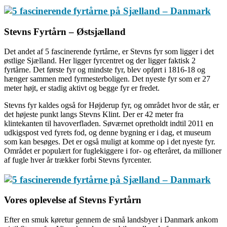
Stevns Fyrtårn – Østsjælland
Det andet af 5 fascinerende fyrtårne, er Stevns fyr som ligger i det
østlige Sjælland. Her ligger fyrcentret og der ligger faktisk 2
fyrtårne. Det første fyr og mindste fyr, blev opført i 1816-18 og
hænger sammen med fyrmesterboligen. Det nyeste fyr som er 27
meter højt, er stadig aktivt og begge fyr er fredet.
Stevns fyr kaldes også for Højderup fyr, og området hvor de står, er
det højeste punkt langs Stevns Klint. Der er 42 meter fra
klintekanten til havoverfladen. Søværnet opretholdt indtil 2011 en
udkigspost ved fyrets fod, og denne bygning er i dag, et museum
som kan besøges. Det er også muligt at komme op i det nyeste fyr.
Området er populært for fuglekiggere i for- og efteråret, da millioner
af fugle hver år trækker forbi Stevns fyrcenter.
Vores oplevelse af Stevns Fyrtårn
Efter en smuk køretur gennem de små landsbyer i Danmark ankom