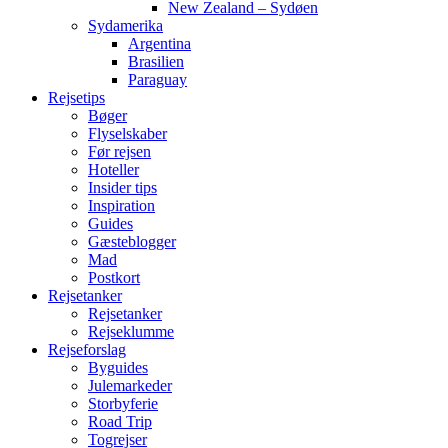
New Zealand – Sydøen
Sydamerika
Argentina
Brasilien
Paraguay
Rejsetips
Bøger
Flyselskaber
Før rejsen
Hoteller
Insider tips
Inspiration
Guides
Gæsteblogger
Mad
Postkort
Rejsetanker
Rejsetanker
Rejseklumme
Rejseforslag
Byguides
Julemarkeder
Storbyferie
Road Trip
Togrejser