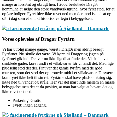
mange år forsømt og ubrugt hen. I 2002 besluttede Dragør
kommune at sælge den store vandværksgrund, hvor fyret stod, for at
opføre boliger. Fyret blev ikke revet ned men derimod istandsat og
står i dag som et smukt historisk vartegn i bebyggelsen.
Vores oplevelse af Dragør Fyrtårn
Vi har utrolig mange gange, været i Dragør men aldrig besøgt
Fyrtårnet. Nu skulle det være. Vi kørte til Dragør og jagten på
fyrtårnet gik ind. Det var nu ikke ligetil at finde det. Vi skulle via
snirklede gader, køre rundt i et villakvarter før vi fandt det. Med lige
pludselig stod det der. Fint var det gamle fyrtårn med de røde
mursten, som det stod der og tronede midt i et villakvarter. Desværre
kom fyret ikke helt til sin ret. Fyrtårne skal have plads omkring sig,
ligge ned til vandet og stråle. Her var det mast inde mellem en masse
bebyggelse men det er da positivt, at man har valgt at bevare det og
ikke revet det ned.
Parkering: Gratis
Fyret: Ingen adgang.