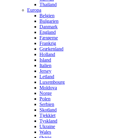
Thailand
Europa
Belgien
Bulgarien
Danmark
England
Færøerne
Frankrig
Grækenland
Holland
Island
Italien
Jersey
Letland
Luxembourg
Moldova
Norge
Polen
Serbien
Skotland
Tjekkiet
Tyskland
Ukraine
Wales
Østrig