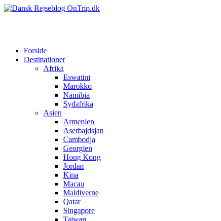
Forside
Destinationer
Afrika
Eswatini
Marokko
Namibia
Sydafrika
Asien
Armenien
Aserbajdsjan
Cambodja
Georgien
Hong Kong
Jordan
Kina
Macau
Maldiverne
Qatar
Singapore
Taiwan