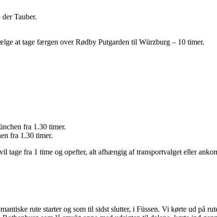
b der Tauber.
ælge at tage færgen over Rødby Putgarden til Würzburg – 10 timer.
ünchen fra 1.30 timer.
en fra 1.30 timer.
 vil tage fra 1 time og opefter, alt afhængig af transportvalget eller anko
omantiske rute starter og som til sidst slutter, i Füssen. Vi kørte ud på