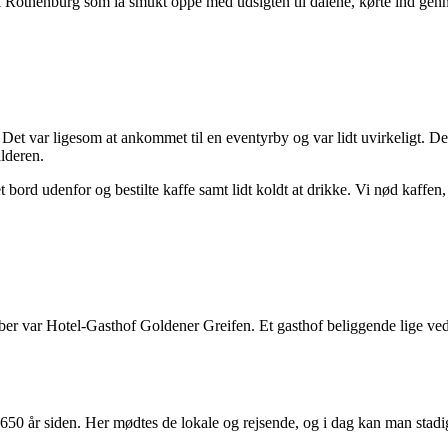
i Rothenburg som lå smukt oppe med udsigten til dalene, kørte ind gen
. Det var ligesom at ankommet til en eventyrby og var lidt uvirkeligt.
alderen.
et bord udenfor og bestilte kaffe samt lidt koldt at drikke. Vi nød kaff
uber var Hotel-Gasthof Goldener Greifen. Et gasthof beliggende lige ve
 650 år siden. Her mødtes de lokale og rejsende, og i dag kan man stadi