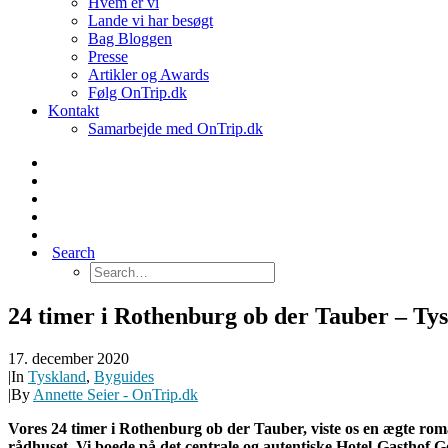
Hvem er vi
Lande vi har besøgt
Bag Bloggen
Presse
Artikler og Awards
Følg OnTrip.dk
Kontakt
Samarbejde med OnTrip.dk
Search
24 timer i Rothenburg ob der Tauber – Ty
17. december 2020
|
In
Tyskland
,
Byguides
|
By
Annette Seier - OnTrip.dk
Vores 24 timer i Rothenburg ob der Tauber, viste os en ægte 
rådhuset. Vi boede på det centrale og autentiske Hotel-Gasthof 