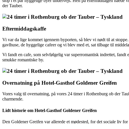
stop i et par hyggelige byer undervejs. Hen på eftermiddagen nåede v
der Tauber.
Eftermiddagskaffe
Vi var da lige kommet igennem byporten, så blev vi nødt til at stoppe
gavlhuse, de hyggelige cafeer og vi blev med et, sat tilbage til middel
Vi fandt en cafe, som selvfølgelig var superromantisk indrettet, fandt 
smukke romantiske by.
Overnatning på Hotel-Gasthof Goldener Greifen
Vores valg til overnatning, på vores 24 timer i Rothenburg ob der Ta
charmende.
Lidt historie om Hotel-Gasthof Goldener Greifen
Den Goldener Greifen var allerede et mødested, for det sociale liv for