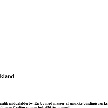
skland
romantik middelalderby. En by med masser af smukke bindingsvær
Goldener Greifen som er hele 650 år gammel.