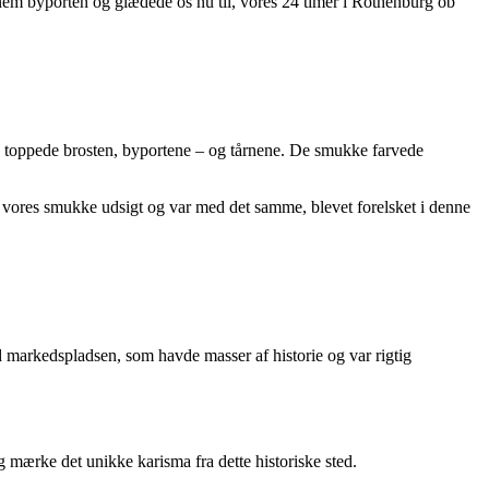
nem byporten og glædede os nu til, vores 24 timer i Rothenburg ob
 De toppede brosten, byportene – og tårnene. De smukke farvede
en, vores smukke udsigt og var med det samme, blevet forelsket i denne
d markedspladsen, som havde masser af historie og var rigtig
g mærke det unikke karisma fra dette historiske sted.