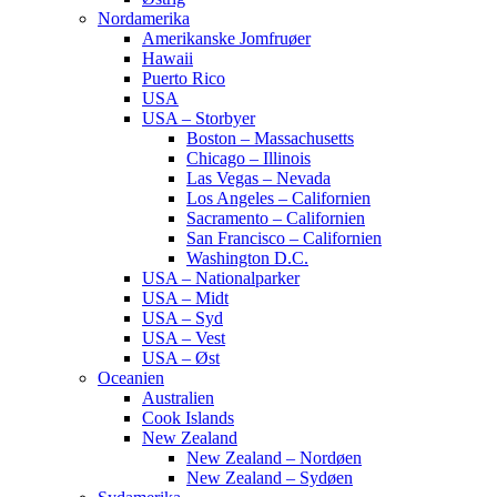
Nordamerika
Amerikanske Jomfruøer
Hawaii
Puerto Rico
USA
USA – Storbyer
Boston – Massachusetts
Chicago – Illinois
Las Vegas – Nevada
Los Angeles – Californien
Sacramento – Californien
San Francisco – Californien
Washington D.C.
USA – Nationalparker
USA – Midt
USA – Syd
USA – Vest
USA – Øst
Oceanien
Australien
Cook Islands
New Zealand
New Zealand – Nordøen
New Zealand – Sydøen