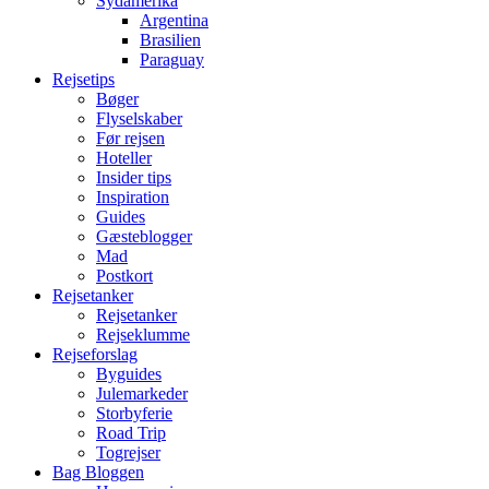
Sydamerika
Argentina
Brasilien
Paraguay
Rejsetips
Bøger
Flyselskaber
Før rejsen
Hoteller
Insider tips
Inspiration
Guides
Gæsteblogger
Mad
Postkort
Rejsetanker
Rejsetanker
Rejseklumme
Rejseforslag
Byguides
Julemarkeder
Storbyferie
Road Trip
Togrejser
Bag Bloggen