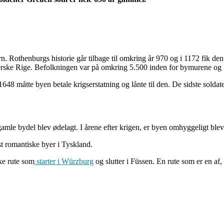
n. Rothenburgs historie går tilbage til omkring år 970 og i 1172 fik de
omerske Rige. Befolkningen var på omkring 5.500 inden for bymurene og
1648 måtte byen betale krigserstatning og lånte til den. De sidste solda
e bydel blev ødelagt. I årene efter krigen, er byen omhyggeligt blev
st romantiske byer i Tyskland.
ke rute som
starter i Würzburg
og slutter i Füssen. En rute som er en af,