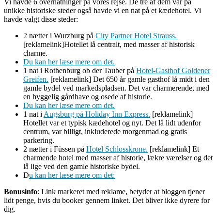
Vi havde 6 overnatninger på vores rejse. De tre af dem var på
unikke historiske steder også havde vi en nat på et kædehotel. Vi
havde valgt disse steder:
2 nætter i Wurzburg på
City Partner Hotel Strauss.
[reklamelink]Hotellet lå centralt, med masser af historisk
charme.
Du kan her læse mere om det.
1 nat i Rothenburg ob der Tauber på
Hotel-Gasthof Goldener
Greifen.
[reklamelink] Det 650 år gamle gasthof lå midt i den
gamle bydel ved markedspladsen. Det var charmerende, med
en hyggelig gårdhave og osede af historie.
Du kan her læse mere om det.
1 nat i
Augsburg på Holiday Inn Express.
[reklamelink]
Hotellet var et typisk kædehotel og nyt. Det lå lidt udenfor
centrum, var billigt, inkluderede morgenmad og gratis
parkering.
2 nætter i Füssen på
Hotel Schlosskrone.
[reklamelink] Et
charmende hotel med masser af historie, lækre værelser og det
lå lige ved den gamle historiske bydel.
D
u kan her læse mere om det:
Bonusinfo
: Link markeret med reklame, betyder at bloggen tjener
lidt penge, hvis du booker gennem linket. Det bliver ikke dyrere for
dig.