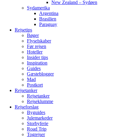
New Zealand – Sydøen
Sydamerika
Argentina
Brasilien
Paraguay
Rejsetips
Bøger
Flyselskaber
Før rejsen
Hoteller
Insider tips
Inspiration
Guides
Gæsteblogger
Mad
Postkort
Rejsetanker
Rejsetanker
Rejseklumme
Rejseforslag
Byguides
Julemarkeder
Storbyferie
Road Trip
Togrejser