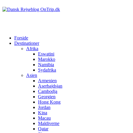
Forside
Destinationer
Afrika
Eswatini
Marokko
Namibia
Sydafrika
Asien
Armenien
Aserbajdsjan
Cambodja
Georgien
Hong Kong
Jordan
Kina
Macau
Maldiverne
Qatar