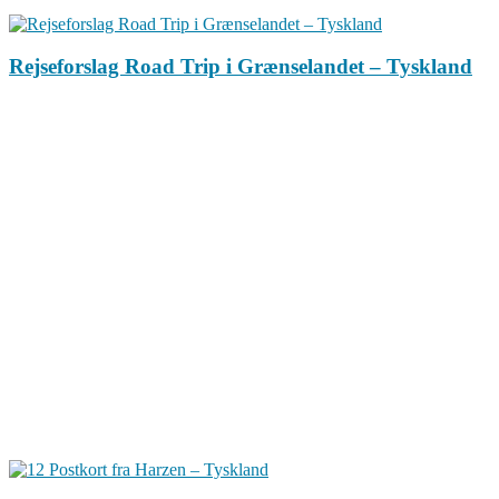
Rejseforslag Road Trip i Grænselandet – Tyskland