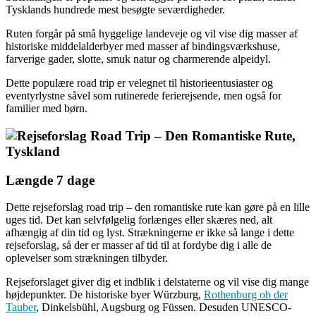
Tysklands hundrede mest besøgte seværdigheder.
Ruten forgår på små hyggelige landeveje og vil vise dig masser af
historiske middelalderbyer med masser af bindingsværkshuse,
farverige gader, slotte, smuk natur og charmerende alpeidyl.
Dette populære road trip er velegnet til historieentusiaster og
eventyrlystne såvel som rutinerede ferierejsende, men også for
familier med børn.
Længde 7 dage
Dette rejseforslag road trip – den romantiske rute kan gøre på en lille
uges tid. Det kan selvfølgelig forlænges eller skæres ned, alt
afhængig af din tid og lyst. Strækningerne er ikke så lange i dette
rejseforslag, så der er masser af tid til at fordybe dig i alle de
oplevelser som strækningen tilbyder.
Rejseforslaget giver dig et indblik i delstaterne og vil vise dig mange
højdepunkter. De historiske byer Würzburg,
Rothenburg ob der
Tauber
, Dinkelsbühl, Augsburg og Füssen. Desuden UNESCO-