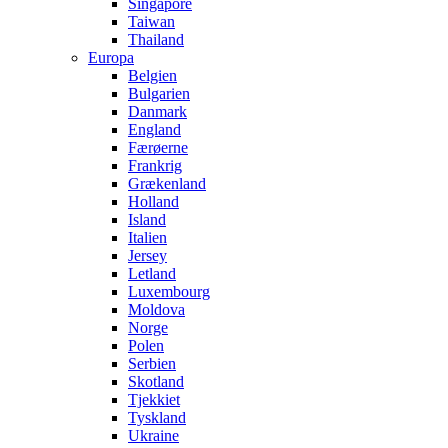
Singapore
Taiwan
Thailand
Europa
Belgien
Bulgarien
Danmark
England
Færøerne
Frankrig
Grækenland
Holland
Island
Italien
Jersey
Letland
Luxembourg
Moldova
Norge
Polen
Serbien
Skotland
Tjekkiet
Tyskland
Ukraine