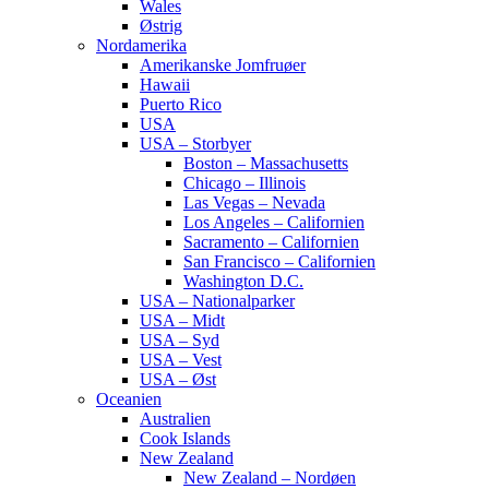
Wales
Østrig
Nordamerika
Amerikanske Jomfruøer
Hawaii
Puerto Rico
USA
USA – Storbyer
Boston – Massachusetts
Chicago – Illinois
Las Vegas – Nevada
Los Angeles – Californien
Sacramento – Californien
San Francisco – Californien
Washington D.C.
USA – Nationalparker
USA – Midt
USA – Syd
USA – Vest
USA – Øst
Oceanien
Australien
Cook Islands
New Zealand
New Zealand – Nordøen