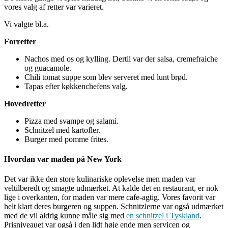
vores valg af retter var varieret.
Vi valgte bl.a.
Forretter
Nachos med os og kylling. Dertil var der salsa, cremefraiche
og guacamole.
Chili tomat suppe som blev serveret med lunt brød.
Tapas efter køkkenchefens valg.
Hovedretter
Pizza med svampe og salami.
Schnitzel med kartofler.
Burger med pomme frites.
Hvordan var maden på New York
Det var ikke den store kulinariske oplevelse men maden var
veltilberedt og smagte udmærket. At kalde det en restaurant, er nok
lige i overkanten, for maden var mere cafe-agtig. Vores favorit var
helt klart deres burgeren og suppen. Schnitzlerne var også udmærket
med de vil aldrig kunne måle sig med
en schnitzel i Tyskland
.
Prisniveauet var også i den lidt høje ende men servicen og