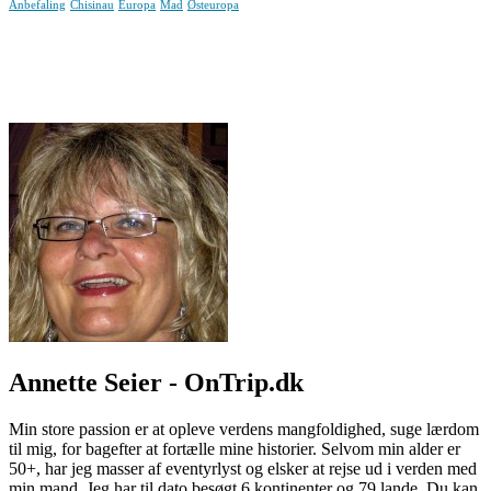
Anbefaling
Chisinau
Europa
Mad
Østeuropa
Annette Seier - OnTrip.dk
Min store passion er at opleve verdens mangfoldighed, suge lærdom
til mig, for bagefter at fortælle mine historier. Selvom min alder er
50+, har jeg masser af eventyrlyst og elsker at rejse ud i verden med
min mand. Jeg har til dato besøgt 6 kontinenter og 79 lande. Du kan