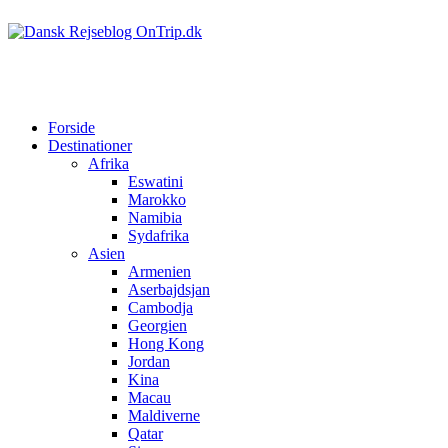
Forside
Destinationer
Afrika
Eswatini
Marokko
Namibia
Sydafrika
Asien
Armenien
Aserbajdsjan
Cambodja
Georgien
Hong Kong
Jordan
Kina
Macau
Maldiverne
Qatar