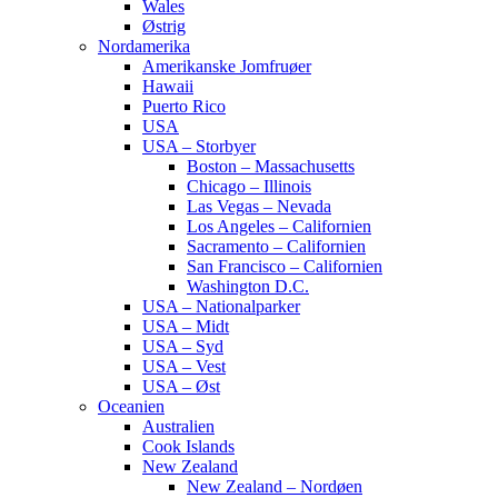
Wales
Østrig
Nordamerika
Amerikanske Jomfruøer
Hawaii
Puerto Rico
USA
USA – Storbyer
Boston – Massachusetts
Chicago – Illinois
Las Vegas – Nevada
Los Angeles – Californien
Sacramento – Californien
San Francisco – Californien
Washington D.C.
USA – Nationalparker
USA – Midt
USA – Syd
USA – Vest
USA – Øst
Oceanien
Australien
Cook Islands
New Zealand
New Zealand – Nordøen