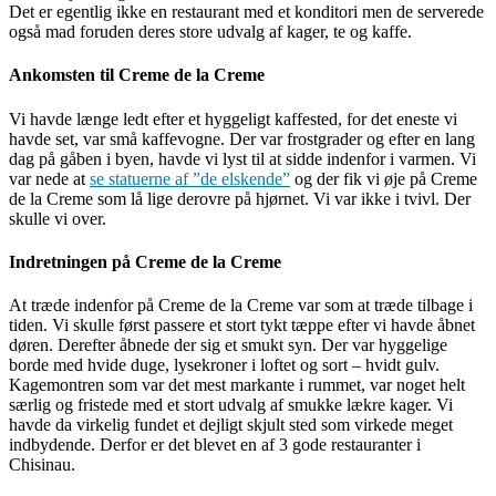
Det er egentlig ikke en restaurant med et konditori men de serverede
også mad foruden deres store udvalg af kager, te og kaffe.
Ankomsten til Creme de la Creme
Vi havde længe ledt efter et hyggeligt kaffested, for det eneste vi
havde set, var små kaffevogne. Der var frostgrader og efter en lang
dag på gåben i byen, havde vi lyst til at sidde indenfor i varmen. Vi
var nede at
se statuerne af ”de elskende”
og der fik vi øje på Creme
de la Creme som lå lige derovre på hjørnet. Vi var ikke i tvivl. Der
skulle vi over.
Indretningen på Creme de la Creme
At træde indenfor på Creme de la Creme var som at træde tilbage i
tiden. Vi skulle først passere et stort tykt tæppe efter vi havde åbnet
døren. Derefter åbnede der sig et smukt syn. Der var hyggelige
borde med hvide duge, lysekroner i loftet og sort – hvidt gulv.
Kagemontren som var det mest markante i rummet, var noget helt
særlig og fristede med et stort udvalg af smukke lækre kager. Vi
havde da virkelig fundet et dejligt skjult sted som virkede meget
indbydende. Derfor er det blevet en af 3 gode restauranter i
Chisinau.