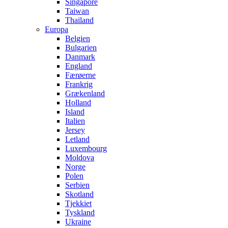
Singapore
Taiwan
Thailand
Europa
Belgien
Bulgarien
Danmark
England
Færøerne
Frankrig
Grækenland
Holland
Island
Italien
Jersey
Letland
Luxembourg
Moldova
Norge
Polen
Serbien
Skotland
Tjekkiet
Tyskland
Ukraine