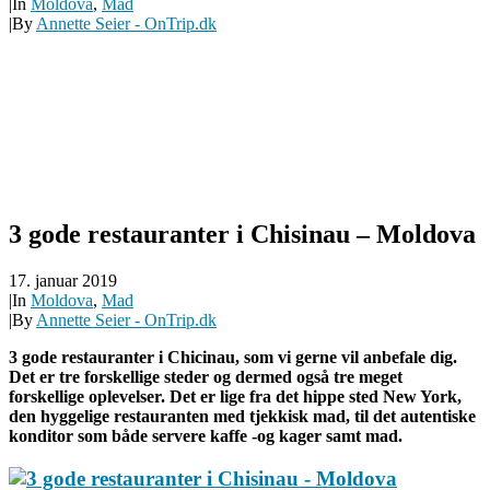
|
In
Moldova
,
Mad
|
By
Annette Seier - OnTrip.dk
3 gode restauranter i Chisinau – Moldova
17. januar 2019
|
In
Moldova
,
Mad
|
By
Annette Seier - OnTrip.dk
3 gode restauranter i Chicinau, som vi gerne vil anbefale dig.
Det er tre forskellige steder og dermed også tre meget
forskellige oplevelser. Det er lige fra det hippe sted New York,
den hyggelige restauranten med tjekkisk mad, til det autentiske
konditor som både servere kaffe -og kager samt mad.