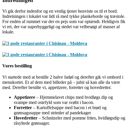
Indretningen
Vi gik derfor indenfor og en venlig tjener henviste os til et bord.
Indretningen i lokalet var lidt rå med tykke plankeborde og træstole.
For enden af rummet var der en pejs som var optændt. Heldigvis fik
vi ret, der var superhyggeligt og stedet var velbesøgt af masser af
lokale.
Vores bestilling
Vi startede med at bestille 2 halve fadøl og derefter gik vi ombord i
menukortet. Et af dem med billeder på – jubii så kan alle da være
med. Derefter bestilte vi, appetizere, forretter og hovedretter.
Appetizere
– Hjemmelavet chips med hvidløgs dip og
svampe med ostefyld som var svøbt i bacon.
Forretter
– Kartoffelsuppe med bacon i et brød og
grønsagssuppe med strimler af pandekager
Hovedretter
– Schnitzeler med pomme frites, hvidløgsdip og
råsyltede grønsager.