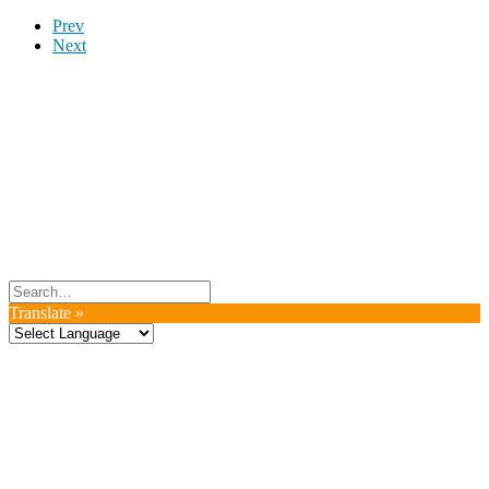
Prev
Next
Du er altid velkommen til at kontakte os:
– SoMe:
Facebook
,
Twitter
,
Instagram
– Mail: ontrip (a) outlook.com
Følg os på vores kommende rejser
Copyright OnTrip.dk – All rights reserved
Tekst og billeder må ikke gengives uden tilladelse.
Læs Privatlivspolitik
Translate »