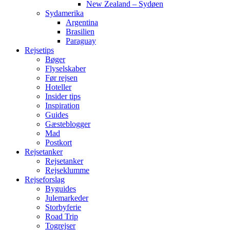
New Zealand – Sydøen
Sydamerika
Argentina
Brasilien
Paraguay
Rejsetips
Bøger
Flyselskaber
Før rejsen
Hoteller
Insider tips
Inspiration
Guides
Gæsteblogger
Mad
Postkort
Rejsetanker
Rejsetanker
Rejseklumme
Rejseforslag
Byguides
Julemarkeder
Storbyferie
Road Trip
Togrejser