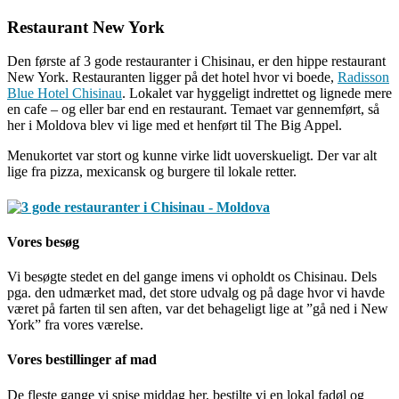
Restaurant New York
Den første af 3 gode restauranter i Chisinau, er den hippe restaurant
New York. Restauranten ligger på det hotel hvor vi boede,
Radisson
Blue Hotel Chisinau
. Lokalet var hyggeligt indrettet og lignede mere
en cafe – og eller bar end en restaurant. Temaet var gennemført, så
her i Moldova blev vi lige med et henført til The Big Appel.
Menukortet var stort og kunne virke lidt uoverskueligt. Der var alt
lige fra pizza, mexicansk og burgere til lokale retter.
Vores besøg
Vi besøgte stedet en del gange imens vi opholdt os Chisinau. Dels
pga. den udmærket mad, det store udvalg og på dage hvor vi havde
været på farten til sen aften, var det behageligt lige at ”gå ned i New
York” fra vores værelse.
Vores bestillinger af mad
De fleste gange vi spise middag her, bestilte vi en lokal fadøl og