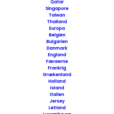
Qatar
Singapore
Taiwan
Thailand
7. APRIL 2014
|
IN
USA
,
MAD
,
USA - VEST
,
SAN FRANCISCO -
CALIFORNIEN
|
BY
ANNETTE SEIER - ONTRIP.DK
Europa
Belgien
Bulgarien
Danmark
England
Færøerne
Frankrig
Grækenland
Holland
Island
Italien
Jersey
Letland