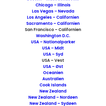
Chicago – Illinois
Las Vegas – Nevada
Los Angeles – Californien
Sacramento – Californien
San Francisco – Californien
Washington D.C.
USA – Nationalparker
USA – Midt
USA – Syd
USA – Vest
USA – Øst
Lokalet
Oceanien
Australien
Da vi ankom, stod folk i kø og ventede ude
Cook Islands
på gaden. Det er som regel et tegn på, at
New Zealand
det er et rigtig godt spisested. Vi ventede
New Zealand – Nordøen
New Zealand – Sydøen
heldigvis kun 10 minutter, før vi fik tildelt et