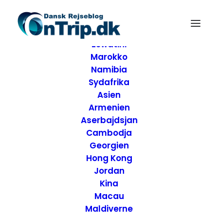
Forside
Destinationer
Afrika
Eswatini
Marokko
Namibia
Sydafrika
Asien
Armenien
Aserbajdsjan
Cambodja
Georgien
Hong Kong
Jordan
Kina
Anmeldelse af Cafe
Macau
Maldiverne
Mason - San