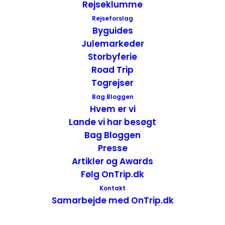
Rejseklumme
Rejseforslag
Byguides
Julemarkeder
Storbyferie
Road Trip
Togrejser
Morgenmaden på Cafe Mason
Bag Bloggen
Hvem er vi
Der var masser at vælge imellem på
Lande vi har besøgt
menukortet. Den almindelige amerikanske
Bag Bloggen
morgenmad med æg, brød, pandekager,
Presse
bacon og pølser desuden var der hele syv
Artikler og Awards
Følg OnTrip.dk
varianter af æg Benedict. Der var
selvfølgelig meget mere på menukortet
Kontakt
Samarbejde med OnTrip.dk
som f.eks. crepes, omeletter og frittatas.