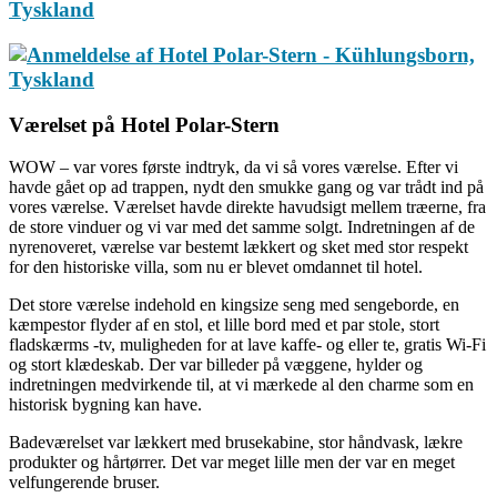
Værelset på Hotel Polar-Stern
WOW – var vores første indtryk, da vi så vores værelse. Efter vi
havde gået op ad trappen, nydt den smukke gang og var trådt ind på
vores værelse. Værelset havde direkte havudsigt mellem træerne, fra
de store vinduer og vi var med det samme solgt. Indretningen af de
nyrenoveret, værelse var bestemt lækkert og sket med stor respekt
for den historiske villa, som nu er blevet omdannet til hotel.
Det store værelse indehold en kingsize seng med sengeborde, en
kæmpestor flyder af en stol, et lille bord med et par stole, stort
fladskærms -tv, muligheden for at lave kaffe- og eller te, gratis Wi-Fi
og stort klædeskab. Der var billeder på væggene, hylder og
indretningen medvirkende til, at vi mærkede al den charme som en
historisk bygning kan have.
Badeværelset var lækkert med brusekabine, stor håndvask, lækre
produkter og hårtørrer. Det var meget lille men der var en meget
velfungerende bruser.