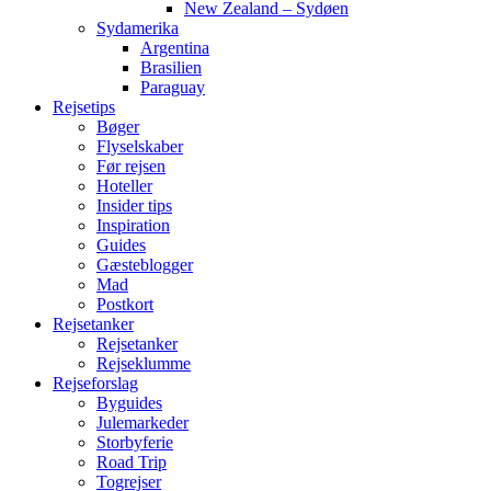
New Zealand – Sydøen
Sydamerika
Argentina
Brasilien
Paraguay
Rejsetips
Bøger
Flyselskaber
Før rejsen
Hoteller
Insider tips
Inspiration
Guides
Gæsteblogger
Mad
Postkort
Rejsetanker
Rejsetanker
Rejseklumme
Rejseforslag
Byguides
Julemarkeder
Storbyferie
Road Trip
Togrejser