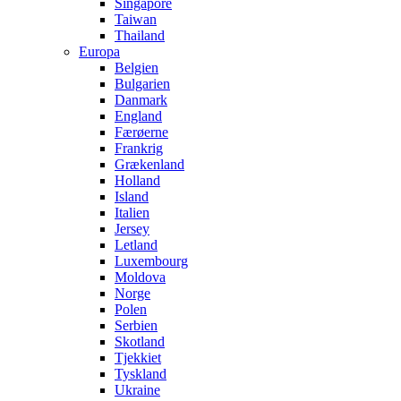
Singapore
Taiwan
Thailand
Europa
Belgien
Bulgarien
Danmark
England
Færøerne
Frankrig
Grækenland
Holland
Island
Italien
Jersey
Letland
Luxembourg
Moldova
Norge
Polen
Serbien
Skotland
Tjekkiet
Tyskland
Ukraine