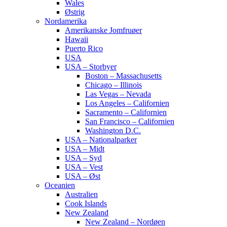
Wales
Østrig
Nordamerika
Amerikanske Jomfruøer
Hawaii
Puerto Rico
USA
USA – Storbyer
Boston – Massachusetts
Chicago – Illinois
Las Vegas – Nevada
Los Angeles – Californien
Sacramento – Californien
San Francisco – Californien
Washington D.C.
USA – Nationalparker
USA – Midt
USA – Syd
USA – Vest
USA – Øst
Oceanien
Australien
Cook Islands
New Zealand
New Zealand – Nordøen