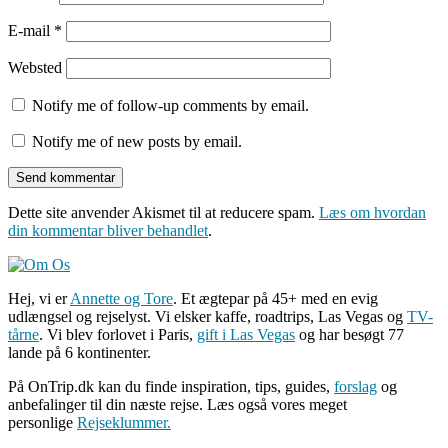
E-mail
*
Websted
Notify me of follow-up comments by email.
Notify me of new posts by email.
Dette site anvender Akismet til at reducere spam.
Læs om hvordan
din kommentar bliver behandlet
.
Hej, vi er
Annette og Tore
. Et ægtepar på 45+ med en evig
udlængsel og rejselyst. Vi elsker kaffe, roadtrips, Las Vegas og
TV-
tårne
. Vi blev forlovet i Paris,
gift i Las Vegas
og har besøgt 77
lande på 6 kontinenter.
På OnTrip.dk kan du finde inspiration, tips, guides,
forslag
og
anbefalinger til din næste rejse. Læs også vores meget
personlige
Rejseklummer.