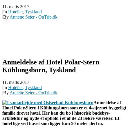
11. marts 2017
|
In
Hoteller
,
Tyskland
|
By
Annette Seier - OnTrip.dk
Anmeldelse af Hotel Polar-Stern –
Kühlungsborn, Tyskland
11. marts 2017
|
In
Hoteller
,
Tyskland
|
By
Annette Seier - OnTrip.dk
Anmeldelse af
Hotel Polar-Stern i Kühlungsborn som er et 4-stjernet hyggeligt
familie drevet hotel. Her kan du bo i historisk badebys-
arkitektur og nyde et ophold i et af de 23 lækre værelser. Et
hotel lige ved havet som ligger kun 50 meter derfra.