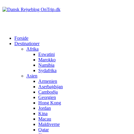
Forside
Destinationer
Afrika
Eswatini
Marokko
Namibia
Sydafrika
Asien
Armenien
Aserbajdsjan
Cambodja
Georgien
Hong Kong
Jordan
Kina
Macau
Maldiverne
Qatar