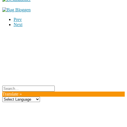
Prev
Next
Du er altid velkommen til at kontakte os:
– SoMe:
Facebook
,
Twitter
,
Instagram
– Mail: ontrip (a) outlook.com
Følg os på vores kommende rejser
Copyright OnTrip.dk – All rights reserved
Tekst og billeder må ikke gengives uden tilladelse.
Læs Privatlivspolitik
Translate »