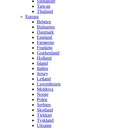
Singapore
Taiwan
Thailand
Europa
Belgien
Bulgarien
Danmark
England
Færøerne
Frankrig
Grækenland
Holland
Island
Italien
Jersey
Letland
Luxembourg
Moldova
Norge
Polen
Serbien
Skotland
Tjekkiet
Tyskland
Ukraine