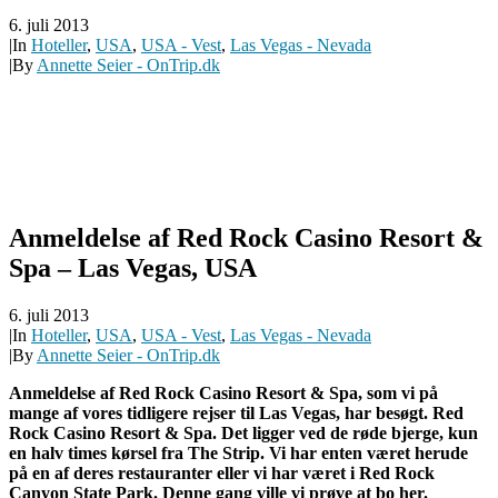
6. juli 2013
|
In
Hoteller
,
USA
,
USA - Vest
,
Las Vegas - Nevada
|
By
Annette Seier - OnTrip.dk
Anmeldelse af Red Rock Casino Resort &
Spa‏ – Las Vegas, USA
6. juli 2013
|
In
Hoteller
,
USA
,
USA - Vest
,
Las Vegas - Nevada
|
By
Annette Seier - OnTrip.dk
Anmeldelse af Red Rock Casino Resort & Spa‏, som vi på
mange af vores tidligere rejser til Las Vegas, har besøgt. Red
Rock Casino Resort & Spa. Det ligger ved de røde bjerge, kun
en halv times kørsel fra The Strip. Vi har enten været herude
på en af deres restauranter eller vi har været i Red Rock
Canyon State Park. Denne gang ville vi prøve at bo her.