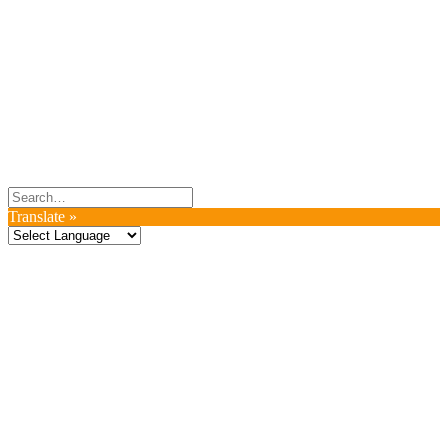
Du er altid velkommen til at kontakte os:
– SoMe:
Facebook
,
Twitter
,
Instagram
– Mail: ontrip (a) outlook.com
Følg os på vores kommende rejser
Copyright OnTrip.dk – All rights reserved
Tekst og billeder må ikke gengives uden tilladelse.
Læs Privatlivspolitik
Translate »