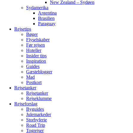
New Zealand – Sydøen
Sydamerika
Argentina
Brasilien
Paraguay
Rejsetips
Bøger
Flyselskaber
Før rejsen
Hoteller
Insider tips
Inspiration
Guides
Gæsteblogger
Mad
Postkort
Rejsetanker
Rejsetanker
Rejseklumme
Rejseforslag
Byguides
Julemarkeder
Storbyferie
Road Trip
Togrejser