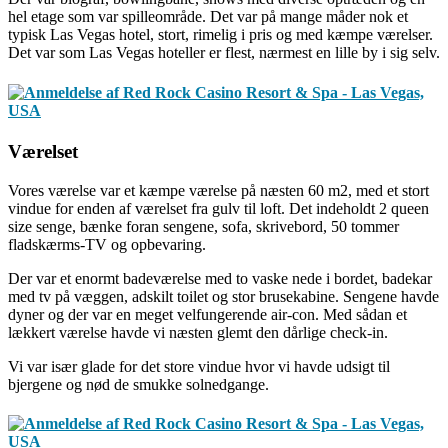
hel etage som var spilleområde. Det var på mange måder nok et
typisk Las Vegas hotel, stort, rimelig i pris og med kæmpe værelser.
Det var som Las Vegas hoteller er flest, nærmest en lille by i sig selv.
Værelset
Vores værelse var et kæmpe værelse på næsten 60 m2, med et stort
vindue for enden af værelset fra gulv til loft. Det indeholdt 2 queen
size senge, bænke foran sengene, sofa, skrivebord, 50 tommer
fladskærms-TV og opbevaring.
Der var et enormt badeværelse med to vaske nede i bordet, badekar
med tv på væggen, adskilt toilet og stor brusekabine. Sengene havde
dyner og der var en meget velfungerende air-con. Med sådan et
lækkert værelse havde vi næsten glemt den dårlige check-in.
Vi var især glade for det store vindue hvor vi havde udsigt til
bjergene og nød de smukke solnedgange.