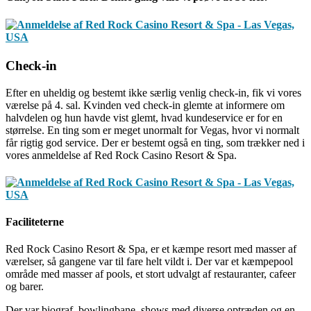
Check-in
Efter en uheldig og bestemt ikke særlig venlig check-in, fik vi vores
værelse på 4. sal. Kvinden ved check-in glemte at informere om
halvdelen og hun havde vist glemt, hvad kundeservice er for en
størrelse. En ting som er meget unormalt for Vegas, hvor vi normalt
får rigtig god service. Der er bestemt også en ting, som trækker ned i
vores anmeldelse af Red Rock Casino Resort & Spa.
Faciliteterne
Red Rock Casino Resort & Spa,‏ er et kæmpe resort med masser af
værelser, så gangene var til fare helt vildt i. Der var et kæmpepool
område med masser af pools, et stort udvalgt af restauranter, cafeer
og barer.
Der var biograf, bowlingbane, shows med diverse optræden og en