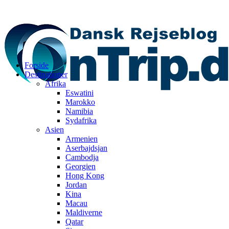
Forside
Destinationer
Afrika
Eswatini
Marokko
Namibia
Sydafrika
Asien
Armenien
Aserbajdsjan
Cambodja
Georgien
Hong Kong
Jordan
Kina
Macau
Maldiverne
Qatar