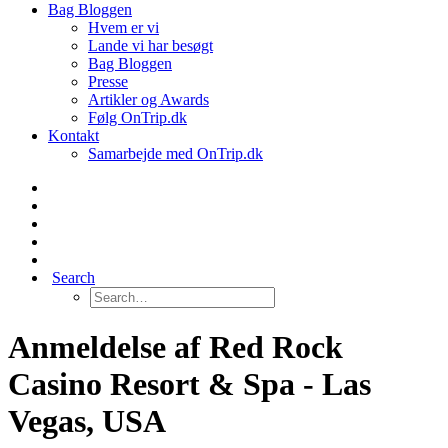
Bag Bloggen
Hvem er vi
Lande vi har besøgt
Bag Bloggen
Presse
Artikler og Awards
Følg OnTrip.dk
Kontakt
Samarbejde med OnTrip.dk
Search
Anmeldelse af Red Rock
Casino Resort & Spa‏ - Las
Vegas, USA