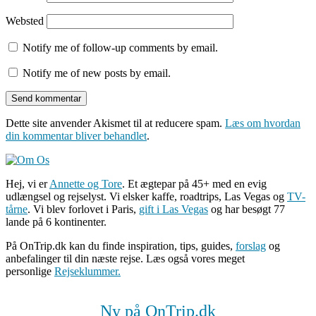
Websted
Notify me of follow-up comments by email.
Notify me of new posts by email.
Dette site anvender Akismet til at reducere spam.
Læs om hvordan
din kommentar bliver behandlet
.
Hej, vi er
Annette og Tore
. Et ægtepar på 45+ med en evig
udlængsel og rejselyst. Vi elsker kaffe, roadtrips, Las Vegas og
TV-
tårne
. Vi blev forlovet i Paris,
gift i Las Vegas
og har besøgt 77
lande på 6 kontinenter.
På OnTrip.dk kan du finde inspiration, tips, guides,
forslag
og
anbefalinger til din næste rejse. Læs også vores meget
personlige
Rejseklummer.
Ny på OnTrip.dk