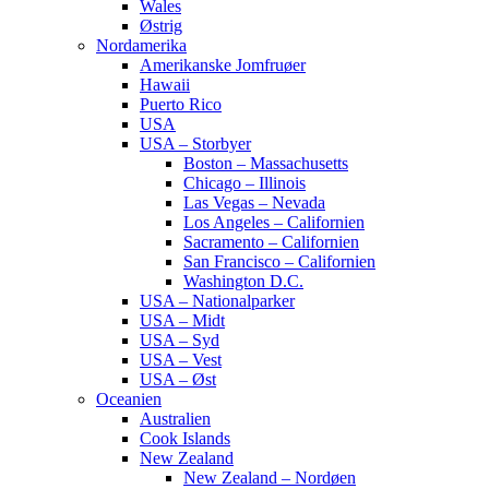
Wales
Østrig
Nordamerika
Amerikanske Jomfruøer
Hawaii
Puerto Rico
USA
USA – Storbyer
Boston – Massachusetts
Chicago – Illinois
Las Vegas – Nevada
Los Angeles – Californien
Sacramento – Californien
San Francisco – Californien
Washington D.C.
USA – Nationalparker
USA – Midt
USA – Syd
USA – Vest
USA – Øst
Oceanien
Australien
Cook Islands
New Zealand
New Zealand – Nordøen