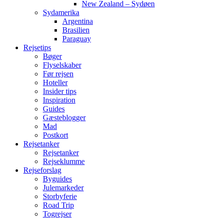
New Zealand – Sydøen
Sydamerika
Argentina
Brasilien
Paraguay
Rejsetips
Bøger
Flyselskaber
Før rejsen
Hoteller
Insider tips
Inspiration
Guides
Gæsteblogger
Mad
Postkort
Rejsetanker
Rejsetanker
Rejseklumme
Rejseforslag
Byguides
Julemarkeder
Storbyferie
Road Trip
Togrejser