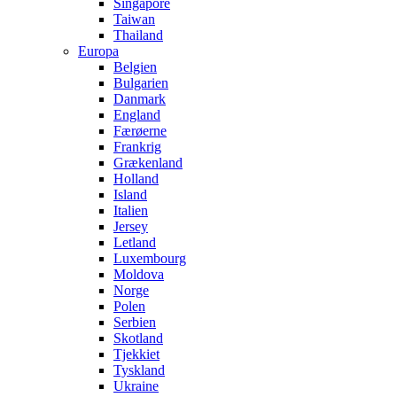
Singapore
Taiwan
Thailand
Europa
Belgien
Bulgarien
Danmark
England
Færøerne
Frankrig
Grækenland
Holland
Island
Italien
Jersey
Letland
Luxembourg
Moldova
Norge
Polen
Serbien
Skotland
Tjekkiet
Tyskland
Ukraine