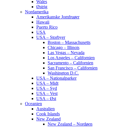
Wales
Østrig
Nordamerika
Amerikanske Jomfruøer
Hawaii
Puerto Rico
USA
USA – Storbyer
Boston – Massachusetts
Chicago – Illinois
Las Vegas – Nevada
Los Angeles – Californien
Sacramento – Californien
San Francisco – Californien
Washington D.C.
USA – Nationalparker
USA – Midt
USA – Syd
USA – Vest
USA – Øst
Oceanien
Australien
Cook Islands
New Zealand
New Zealand – Nordøen