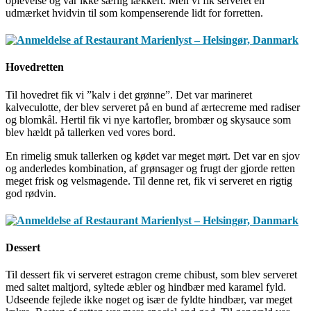
oplevelse og var ikke særlig lækkert. Men vi fik serveret en
udmærket hvidvin til som kompenserende lidt for forretten.
Hovedretten
Til hovedret fik vi ”kalv i det grønne”. Det var marineret
kalveculotte, der blev serveret på en bund af ærtecreme med radiser
og blomkål. Hertil fik vi nye kartofler, brombær og skysauce som
blev hældt på tallerken ved vores bord.
En rimelig smuk tallerken og kødet var meget mørt. Det var en sjov
og anderledes kombination, af grønsager og frugt der gjorde retten
meget frisk og velsmagende. Til denne ret, fik vi serveret en rigtig
god rødvin.
Dessert
Til dessert fik vi serveret estragon creme chibust, som blev serveret
med saltet maltjord, syltede æbler og hindbær med karamel fyld.
Udseende fejlede ikke noget og især de fyldte hindbær, var meget