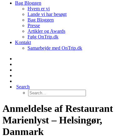
Bag Bloggen
Hvem er vi
Lande vi har besøgt
Bag Bloggen
Presse
Artikler og Awards
Følg OnTrip.dk
Kontakt
Samarbejde med OnTrip.dk
Search
Anmeldelse af Restaurant
Marienlyst – Helsingør,
Danmark