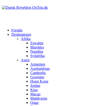
Forside
Destinationer
Afrika
Eswatini
Marokko
Namibia
Sydafrika
Asien
Armenien
Aserbajdsjan
Cambodja
Georgien
Hong Kong
Jordan
Kina
Macau
Maldiverne
Qatar