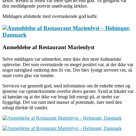
lækre. Resten af retten var mere speciel end god. Til gengæld var
den medfølgende portvin usødvanlig lækker.
Middagen afsluttede med overraskende god kaffe.
Anmeldelse af Restaurant Marienlyst
Selve middagen var udmærket, men ikke den store kulinariske
oplevelse. Det som overraskede os meget positivt var, at der ikke var
noget nærighed omkring den fri vin. Der blev lystigt serveret vin, så
snart vores glas var tomme.
Servicen var generelt god, med information om de enkelte retter og
tjenerne var opmærksomme overfor deres gæster. Synd at lokalet var
så kønsløs og at der ikke var brugt lidt energi på, at stedet var
hyggeligt. Det var rum med masser af potentiale, især med den
udsigt direkte til vandet.