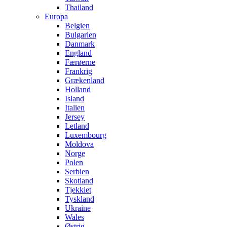
Thailand
Europa
Belgien
Bulgarien
Danmark
England
Færøerne
Frankrig
Grækenland
Holland
Island
Italien
Jersey
Letland
Luxembourg
Moldova
Norge
Polen
Serbien
Skotland
Tjekkiet
Tyskland
Ukraine
Wales
Østrig