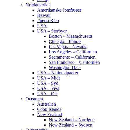
Nordamerika
Amerikanske Jomfruøer
Hawaii
Puerto Rico
USA
USA – Storbyer
Boston – Massachusetts
Chicago – Illinois
Las Vegas – Nevada
Los Angeles – Californien
Sacramento – Californien
San Francisco – Californien
Washington D.C.
USA – Nationalparker
USA – Midt
USA – Syd
USA – Vest
USA – Øst
Oceanien
Australien
Cook Islands
New Zealand
New Zealand – Nordøen
New Zealand – Sydøen