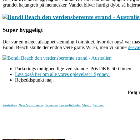
grundet hajangreb på mennesker. Vandet bliver hurtigt dybt, så hajerne
Super hyggeligt
Der var en meget afslappet stemning i området, hvor der også var masser
Bondi Beach skulle der endda være gratis Wi-Fi, men vi kunne
desvær
Parkerings mulighed lige ved strande. Pris DKK 50 i timen.
Læs også her om alle vores oplevelser i Sydney.
Rejsetidspunkt maj.
Følg 
Australien
New South Wales
Oceanien
Seværdigheder
Strand
Sydney