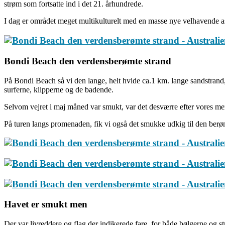
strøm som fortsatte ind i det 21. århundrede.
I dag er området meget multikulturelt med en masse nye velhavende as
Bondi Beach den verdensberømte strand
På Bondi Beach så vi den lange, helt hvide ca.1 km. lange sandstrand
surferne, klipperne og de badende.
Selvom vejret i maj måned var smukt, var det desværre efter vores meni
På turen langs promenaden, fik vi også det smukke udkig til den berøm
Havet er smukt men
Der var livreddere og flag der indikerede fare, for både bølgerne og s