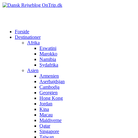
Forside
Destinationer
Afrika
Eswatini
Marokko
Namibia
Sydafrika
Asien
Armenien
Aserbajdsjan
Cambodja
Georgien
Hong Kong
Jordan
Kina
Macau
Maldiverne
Qatar
Singapore
Taiwan