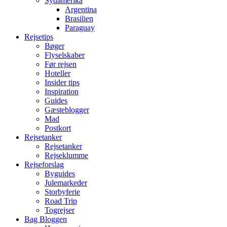
Sydamerika
Argentina
Brasilien
Paraguay
Rejsetips
Bøger
Flyselskaber
Før rejsen
Hoteller
Insider tips
Inspiration
Guides
Gæsteblogger
Mad
Postkort
Rejsetanker
Rejsetanker
Rejseklumme
Rejseforslag
Byguides
Julemarkeder
Storbyferie
Road Trip
Togrejser
Bag Bloggen