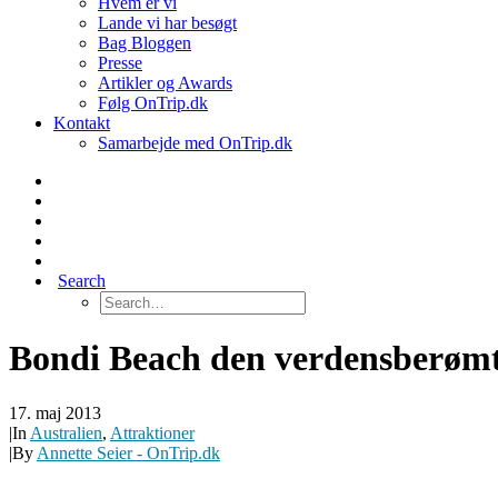
Hvem er vi
Lande vi har besøgt
Bag Bloggen
Presse
Artikler og Awards
Følg OnTrip.dk
Kontakt
Samarbejde med OnTrip.dk
Search
Bondi Beach den verdensberømte
17. maj 2013
|
In
Australien
,
Attraktioner
|
By
Annette Seier - OnTrip.dk