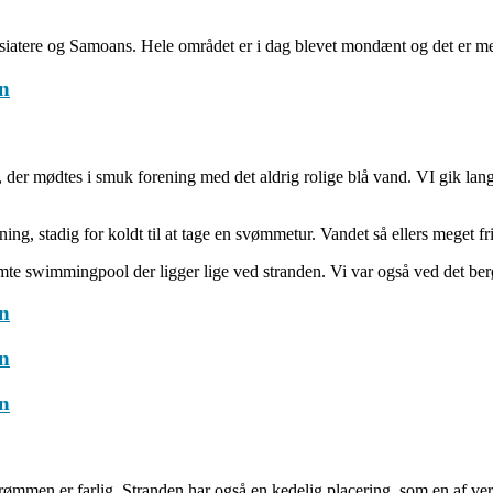
iatere og Samoans. Hele området er i dag blevet mondænt og det er meg
, der mødtes i smuk forening med det aldrig rolige blå vand. VI gik la
ng, stadig for koldt til at tage en svømmetur. Vandet så ellers meget fr
te swimmingpool der ligger lige ved stranden. Vi var også ved det berøm
trømmen er farlig. Stranden har også en kedelig placering, som en af ve