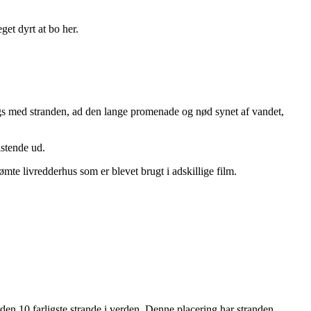
et dyrt at bo her.
ngs med stranden, ad den lange promenade og nød synet af vandet,
istende ud.
te livredderhus som er blevet brugt i adskillige film.
rden 10 farligste strande i verden. Denne placering har stranden