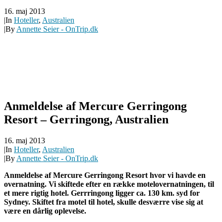
16. maj 2013
|
In
Hoteller
,
Australien
|
By
Annette Seier - OnTrip.dk
Anmeldelse af Mercure Gerringong
Resort – Gerringong, Australien
16. maj 2013
|
In
Hoteller
,
Australien
|
By
Annette Seier - OnTrip.dk
Anmeldelse af Mercure Gerringong Resort hvor vi havde en
overnatning. Vi skiftede efter en række motelovernatningen, til
et mere rigtig hotel. Gerrringong ligger ca. 130 km. syd for
Sydney. Skiftet fra motel til hotel, skulle desværre vise sig at
være en dårlig oplevelse.