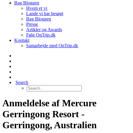
Bag Bloggen
Hvem er vi
Lande vi har besøgt
Bag Bloggen
Presse
Artikler og Awards
Følg OnTrip.dk
Kontakt
Samarbejde med OnTrip.dk
Search
Anmeldelse af Mercure
Gerringong Resort -
Gerringong, Australien