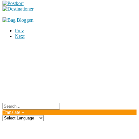
Prev
Next
Du er altid velkommen til at kontakte os:
– SoMe:
Facebook
,
Twitter
,
Instagram
– Mail: ontrip (a) outlook.com
Følg os på vores kommende rejser
Copyright OnTrip.dk – All rights reserved
Tekst og billeder må ikke gengives uden tilladelse.
Læs Privatlivspolitik
Translate »