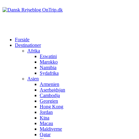
Forside
Destinationer
Afrika
Eswatini
Marokko
Namibia
Sydafrika
Asien
Armenien
Aserbajdsjan
Cambodja
Georgien
Hong Kong
Jordan
Kina
Macau
Maldiverne
Qatar