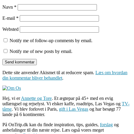
Navn
*
E-mail
*
Websted
Notify me of follow-up comments by email.
Notify me of new posts by email.
Dette site anvender Akismet til at reducere spam.
Læs om hvordan
din kommentar bliver behandlet
.
Hej, vi er
Annette og Tore
. Et ægtepar på 45+ med en evig
udlængsel og rejselyst. Vi elsker kaffe, roadtrips, Las Vegas og
TV-
tårne
. Vi blev forlovet i Paris,
gift i Las Vegas
og har besøgt 77
lande på 6 kontinenter.
På OnTrip.dk kan du finde inspiration, tips, guides,
forslag
og
anbefalinger til din næste rejse. Læs også vores meget