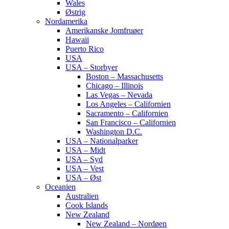
Wales
Østrig
Nordamerika
Amerikanske Jomfruøer
Hawaii
Puerto Rico
USA
USA – Storbyer
Boston – Massachusetts
Chicago – Illinois
Las Vegas – Nevada
Los Angeles – Californien
Sacramento – Californien
San Francisco – Californien
Washington D.C.
USA – Nationalparker
USA – Midt
USA – Syd
USA – Vest
USA – Øst
Oceanien
Australien
Cook Islands
New Zealand
New Zealand – Nordøen