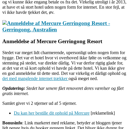
og vi kunne ikke engang betale os fra det. Virkelig utroligt i år 2013,
at have et så stort hotel uden nogen form for internet. En stor fejl, at
vi ikke havde tjekket det, øv.
Anmeldelse af Mercure Gerringong Resort
Stedet var meget lidt charmerende, upersonligt uden nogen form for
hygge. Det var et hotel hvor vi overhoved ikke følte os velkomne og
stemning på stedet, var direkte dårlig. Vi var derfor rigtig glade for,
at det var et så kort ophold vi havde på dette hotel. Vi kan ikke give
en god anmeldelse til dette sted. Det var virkelig et dårligt ophold og
det med manglende internet trækker
også meget ned.
Opdatering:
Stedet har senere fået renoveret deres værelser og fået
gratis internet.
Samlet giver vi 2 stjerner ud af 5 stjerner.
Du kan her bestille dit ophold på Mercure
[reklamelink]
Bonusinfo
: Link markeret med reklame, betyder at bloggen tjener
lidt penge hvis du booker gennem linket. Det bliver ikke dyrere for