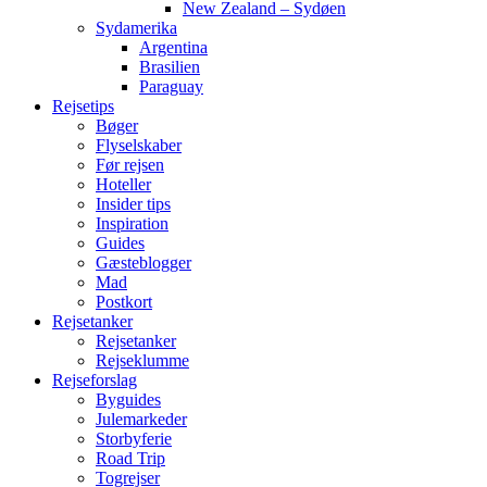
New Zealand – Sydøen
Sydamerika
Argentina
Brasilien
Paraguay
Rejsetips
Bøger
Flyselskaber
Før rejsen
Hoteller
Insider tips
Inspiration
Guides
Gæsteblogger
Mad
Postkort
Rejsetanker
Rejsetanker
Rejseklumme
Rejseforslag
Byguides
Julemarkeder
Storbyferie
Road Trip
Togrejser