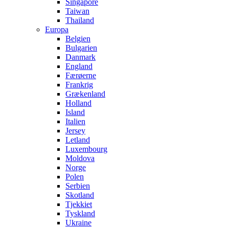
Singapore
Taiwan
Thailand
Europa
Belgien
Bulgarien
Danmark
England
Færøerne
Frankrig
Grækenland
Holland
Island
Italien
Jersey
Letland
Luxembourg
Moldova
Norge
Polen
Serbien
Skotland
Tjekkiet
Tyskland
Ukraine