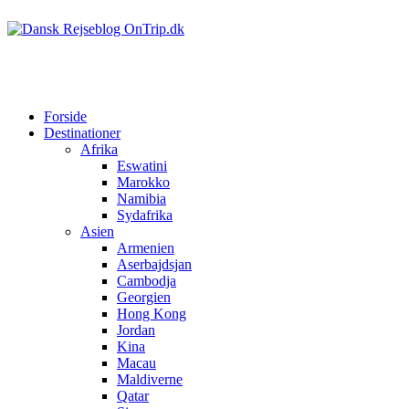
Forside
Destinationer
Afrika
Eswatini
Marokko
Namibia
Sydafrika
Asien
Armenien
Aserbajdsjan
Cambodja
Georgien
Hong Kong
Jordan
Kina
Macau
Maldiverne
Qatar