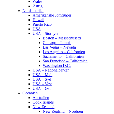
Wales
Østrig
Nordamerika
Amerikanske Jomfruøer
Hawaii
Puerto Rico
USA
USA – Storbyer
Boston – Massachusetts
Chicago – Illinois
Las Vegas – Nevada
Los Angeles – Californien
Sacramento – Californien
San Francisco – Californien
Washington D.C.
USA – Nationalparker
USA – Midt
USA – Syd
USA – Vest
USA – Øst
Oceanien
Australien
Cook Islands
New Zealand
New Zealand – Nordøen