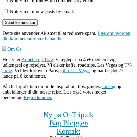
Notify me of follow-up comments by email.
Notify me of new posts by email.
Dette site anvender Akismet til at reducere spam.
Læs om hvordan
din kommentar bliver behandlet
.
Hej, vi er
Annette og Tore
. Et ægtepar på 45+ med en evig
udlængsel og rejselyst. Vi elsker kaffe, roadtrips, Las Vegas og
TV-
tårne
. Vi blev forlovet i Paris,
gift i Las Vegas
og har besøgt 77
lande på 6 kontinenter.
På OnTrip.dk kan du finde inspiration, tips, guides,
forslag
og
anbefalinger til din næste rejse. Læs også vores meget
personlige
Rejseklummer.
Ny på OnTrip.dk
Bag Bloggen
Kontakt