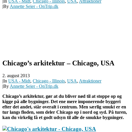
|
In
USA - Midt
,
Chicago - Illinois
,
USA
,
Attraktioner
|
By
Annette Seier - OnTrip.dk
Chicago’s arkitektur – Chicago, USA
2. august 2013
|
In
USA - Midt
,
Chicago - Illinois
,
USA
,
Attraktioner
|
By
Annette Seier - OnTrip.dk
Chicago’s arkitektur, gør at du bliver nød til at stoppe op og
kigge på alle bygninger. Det ene mere imponerende byggeri
efter det andet, står overalt i centrum. Men særlig smukt er en
tur langs floden, som deler Chicago op i nord og syd. På turen,
kan du virkelig få et godt udsyn til alle de smukke bygninger.