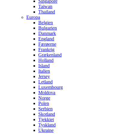
Singapore
Taiwan
Thailand
Europa
Belgien
Bulgarien
Danmark
England
Færøerne
Frankrig
Grækenland
Holland
Island
Italien
Jersey
Letland
Luxembourg
Moldova
Norge
Polen
Serbien
Skotland
Tjekkiet
Tyskland
Ukraine