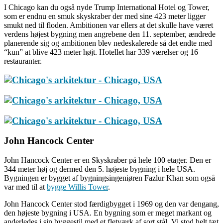
I Chicago kan du også nyde Trump International Hotel og Tower,
som er endnu en smuk skyskraber der med sine 423 meter ligger
smukt ned til floden. Ambitionen var ellers at det skulle have været
verdens højest bygning men angrebene den 11. september, ændrede
planerende sig og ambitionen blev nedeskalerede så det endte med
“kun” at blive 423 meter højt. Hotellet har 339 værelser og 16
restauranter.
John Hancock Center
John Hancock Center er en Skyskraber på hele 100 etager. Den er
344 meter høj og dermed den 5. højeste bygning i hele USA.
Bygningen er bygget af bygningsingeniøren Fazlur Khan som også
var med til at
bygge Willis Tower
.
John Hancock Center stod færdigbygget i 1969 og den var dengang,
den højeste bygning i USA. En bygning som er meget markant og
anderledes i sin byggestil med et fletværk af sort stål. Vi stod helt tæt