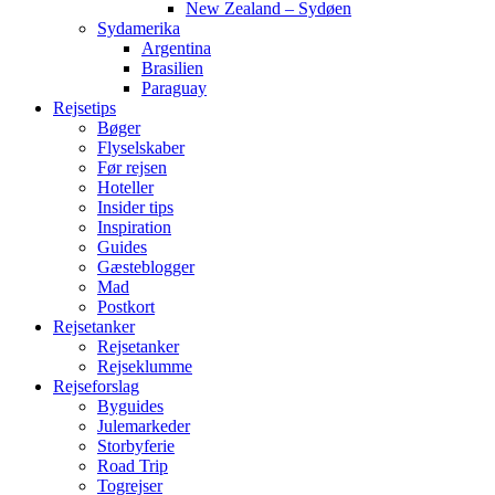
New Zealand – Sydøen
Sydamerika
Argentina
Brasilien
Paraguay
Rejsetips
Bøger
Flyselskaber
Før rejsen
Hoteller
Insider tips
Inspiration
Guides
Gæsteblogger
Mad
Postkort
Rejsetanker
Rejsetanker
Rejseklumme
Rejseforslag
Byguides
Julemarkeder
Storbyferie
Road Trip
Togrejser