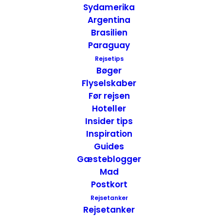
med. En vandbøffel som lige skulle have en
Sydamerika
dukkert, et par mænd som var ved at
Argentina
klargøre en båd alt imens jeg gik og
Brasilien
tænkte på, at jeg så frem til en dag i
Paraguay
Paradis.
Rejsetips
Bøger
Flyselskaber
Før rejsen
Hoteller
Insider tips
Inspiration
Guides
Gæsteblogger
Mad
Postkort
Rejsetanker
Rejsetanker