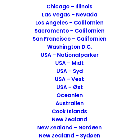
Chicago – Illinois
Las Vegas – Nevada
Los Angeles – Californien
Sacramento – Californien
San Francisco – Californien
Washington D.C.
USA – Nationalparker
USA – Midt
USA – Syd
USA – Vest
USA – Øst
Min morgen startede
Oceanien
Australien
Jeg gik ud ad molen på vej ned til båden,
Cook Islands
denne tidlige morgen. Luften var stadig
New Zealand
lidt kølig og jeg nød det liv og de gøremål,
New Zealand – Nordøen
som de lokale havde startet deres dag
New Zealand – Sydøen