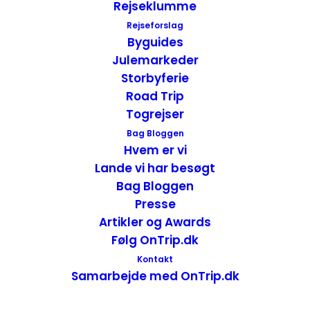
Rejseklumme
Rejseforslag
Byguides
Julemarkeder
Storbyferie
Road Trip
Togrejser
Bag Bloggen
Hvem er vi
Lande vi har besøgt
Ombord på båden
Bag Bloggen
Presse
Jeg gik ombord på båden. En gammel slidt
Artikler og Awards
båd og jeg skyndte mig op på øverste
Følg OnTrip.dk
dæk. Jeg håbede at kunne finde en plads,
Kontakt
på soldækket. Det var med håbet om, at
Samarbejde med OnTrip.dk
jeg herfra kunne få en smuk udsigt over