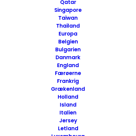
Koh Rong Samloem -
Qatar
Singapore
Cambodja
Taiwan
Thailand
29. JULI 2016
|
IN
CAMBODJA
|
BY
ANNETTE SEIER - ONTRIP.DK
Europa
Belgien
Bulgarien
Danmark
England
Færøerne
Frankrig
Grækenland
Holland
Island
Italien
Jersey
Letland