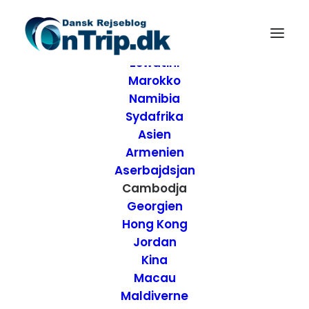
Forside
Destinationer
Afrika
Eswatini
Marokko
Namibia
Sydafrika
Asien
Armenien
Aserbajdsjan
Cambodja
Georgien
Hong Kong
Jordan
Kina
En dag i Paradis -
Macau
Maldiverne