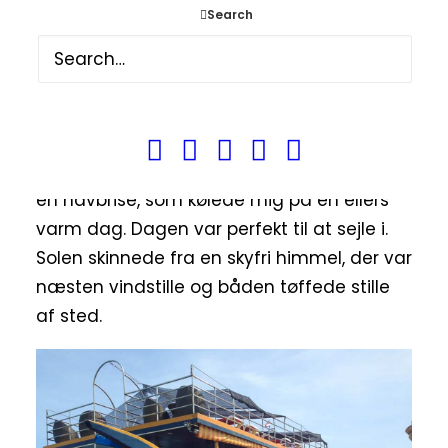
havet, nyde uendeligheden og mærke den
Search
kølige havbrise.
Jeg var heldig, jeg fik en plads og endda
en solvogn, nogle gange er man da bare
heldig. Båden startede med, at sejle ud på
havet og med det samme mærkede jeg
en havbrise, som kølede mig på en ellers
varm dag. Dagen var perfekt til at sejle i.
Solen skinnede fra en skyfri himmel, der var
næsten vindstille og båden tøffede stille
af sted.