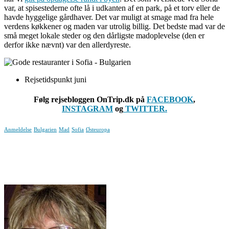
var, at spisestederne ofte lå i udkanten af en park, på et torv eller de
havde hyggelige gårdhaver. Det var muligt at smage mad fra hele
verdens køkkener og maden var utrolig billig. Det bedste mad var de
små meget lokale steder og den dårligste madoplevelse (den er
derfor ikke nævnt) var den allerdyreste.
Rejsetidspunkt juni
Følg rejsebloggen OnTrip.dk på
FACEBOOK
,
INSTAGRAM
og
TWITTER.
Anmeldelse
Bulgarien
Mad
Sofia
Østeuropa