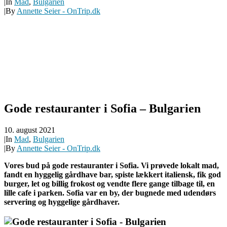
|
In
Mad
,
Bulgarien
|
By
Annette Seier - OnTrip.dk
Gode restauranter i Sofia – Bulgarien
10. august 2021
|
In
Mad
,
Bulgarien
|
By
Annette Seier - OnTrip.dk
Vores bud på gode restauranter i Sofia. Vi prøvede lokalt mad,
fandt en hyggelig gårdhave bar, spiste lækkert italiensk, fik god
burger, let og billig frokost og vendte flere gange tilbage til, en
lille cafe i parken. Sofia var en by, der bugnede med udendørs
servering og hyggelige gårdhaver.