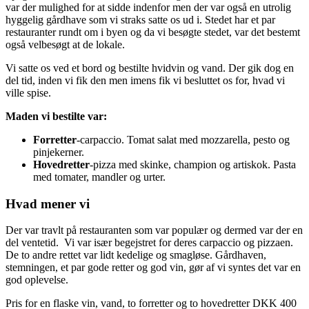
var der mulighed for at sidde indenfor men der var også en utrolig
hyggelig gårdhave som vi straks satte os ud i. Stedet har et par
restauranter rundt om i byen og da vi besøgte stedet, var det bestemt
også velbesøgt at de lokale.
Vi satte os ved et bord og bestilte hvidvin og vand. Der gik dog en
del tid, inden vi fik den men imens fik vi besluttet os for, hvad vi
ville spise.
Maden vi bestilte var:
Forretter
-carpaccio. Tomat salat med mozzarella, pesto og
pinjekerner.
Hovedretter
-pizza med skinke, champion og artiskok. Pasta
med tomater, mandler og urter.
Hvad mener vi
Der var travlt på restauranten som var populær og dermed var der en
del ventetid. Vi var især begejstret for deres carpaccio og pizzaen.
De to andre rettet var lidt kedelige og smagløse. Gårdhaven,
stemningen, et par gode retter og god vin, gør af vi syntes det var en
god oplevelse.
Pris for en flaske vin, vand, to forretter og to hovedretter DKK 400