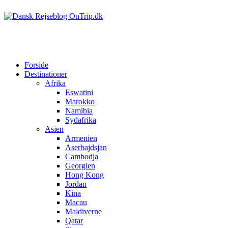
Forside
Destinationer
Afrika
Eswatini
Marokko
Namibia
Sydafrika
Asien
Armenien
Aserbajdsjan
Cambodja
Georgien
Hong Kong
Jordan
Kina
Macau
Maldiverne
Qatar