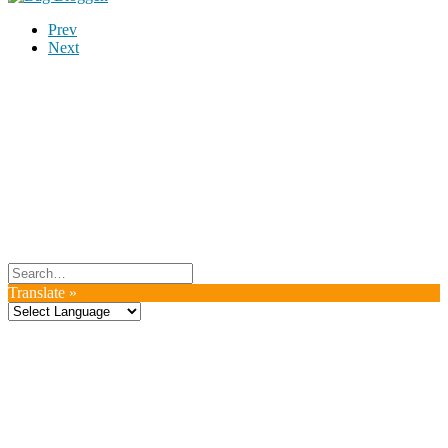
Prev
Next
Du er altid velkommen til at kontakte os:
– SoMe:
Facebook
,
Twitter
,
Instagram
– Mail: ontrip (a) outlook.com
Følg os på vores kommende rejser
Copyright OnTrip.dk – All rights reserved
Tekst og billeder må ikke gengives uden tilladelse.
Læs Privatlivspolitik
Translate »