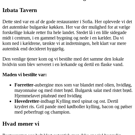
Izbata Tavern
Dette sted var en af de gode restauranter i Sofia. Her oplevede vi det
det autentiske bulgarske køkken. Her var der mulighed for at vælge
forskellige lokale retter fra hele landet. Stedet lå i en lille sidegade
midt i centrum, i en gammel bygning og nede i en kælder. Da vi
kom ned i kældrene, tænkte vi at indretningen, helt klart var mere
autentisk end decideret hyggelig.
Den venlige tjener kom og vi bestilte med det samme den lokale
hvidvin som blev serveret i en lerkande og dertil en flaske vand.
Maden vi bestilte var:
Forretter
-aubergine mos som var blandet med olien, hvidløg,
mayonnaise og med ristet brød. Bulgarsk salat med ristet brød.
Hjemmelavet pitabrød med hvidløg
Hovedretter
-indbagt Kylling med spinat og ost. Dertil
krydret ris. Gril pande med kødboller kylling, bacon og pølser
med peberfrugt og champion.
Hvad mener vi