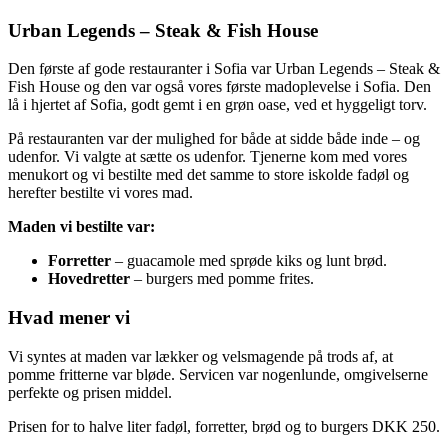
Urban Legends – Steak & Fish House
Den første af gode restauranter i Sofia var Urban Legends – Steak &
Fish House og den var også vores første madoplevelse i Sofia. Den
lå i hjertet af Sofia, godt gemt i en grøn oase, ved et hyggeligt torv.
På restauranten var der mulighed for både at sidde både inde – og
udenfor. Vi valgte at sætte os udenfor. Tjenerne kom med vores
menukort og vi bestilte med det samme to store iskolde fadøl og
herefter bestilte vi vores mad.
Maden vi bestilte var:
Forretter
– guacamole med sprøde kiks og lunt brød.
Hovedretter
– burgers med pomme frites.
Hvad mener vi
Vi syntes at maden var lækker og velsmagende på trods af, at
pomme fritterne var bløde. Servicen var nogenlunde, omgivelserne
perfekte og prisen middel.
Prisen for to halve liter fadøl, forretter, brød og to burgers DKK 250.