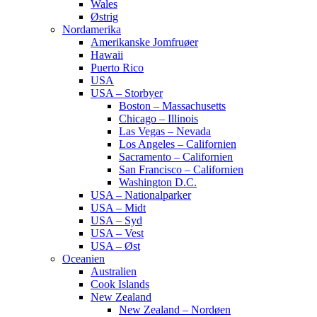
Wales
Østrig
Nordamerika
Amerikanske Jomfruøer
Hawaii
Puerto Rico
USA
USA – Storbyer
Boston – Massachusetts
Chicago – Illinois
Las Vegas – Nevada
Los Angeles – Californien
Sacramento – Californien
San Francisco – Californien
Washington D.C.
USA – Nationalparker
USA – Midt
USA – Syd
USA – Vest
USA – Øst
Oceanien
Australien
Cook Islands
New Zealand
New Zealand – Nordøen