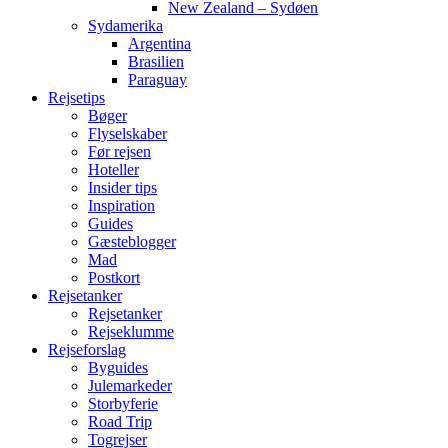
New Zealand – Sydøen
Sydamerika
Argentina
Brasilien
Paraguay
Rejsetips
Bøger
Flyselskaber
Før rejsen
Hoteller
Insider tips
Inspiration
Guides
Gæsteblogger
Mad
Postkort
Rejsetanker
Rejsetanker
Rejseklumme
Rejseforslag
Byguides
Julemarkeder
Storbyferie
Road Trip
Togrejser