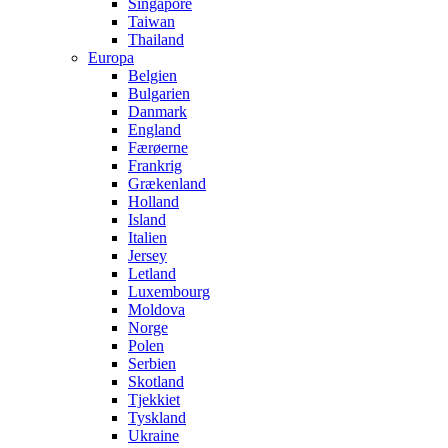
Singapore
Taiwan
Thailand
Europa
Belgien
Bulgarien
Danmark
England
Færøerne
Frankrig
Grækenland
Holland
Island
Italien
Jersey
Letland
Luxembourg
Moldova
Norge
Polen
Serbien
Skotland
Tjekkiet
Tyskland
Ukraine