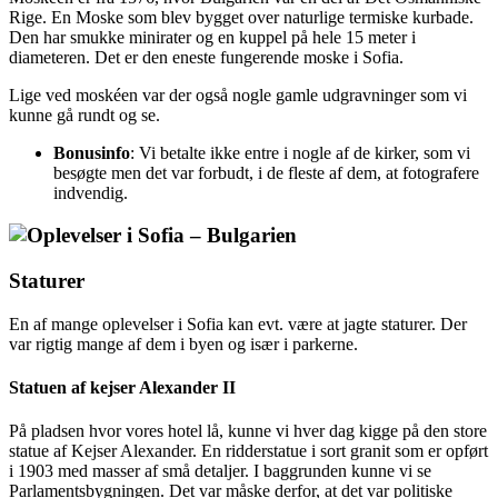
Rige. En Moske som blev bygget over naturlige termiske kurbade.
Den har smukke minirater og en kuppel på hele 15 meter i
diameteren. Det er den eneste fungerende moske i Sofia.
Lige ved moskéen var der også nogle gamle udgravninger som vi
kunne gå rundt og se.
Bonusinfo
: Vi betalte ikke entre i nogle af de kirker, som vi
besøgte men det var forbudt, i de fleste af dem, at fotografere
indvendig.
Staturer
En af mange oplevelser i Sofia kan evt. være at jagte staturer. Der
var rigtig mange af dem i byen og især i parkerne.
Statuen af kejser Alexander II
På pladsen hvor vores hotel lå, kunne vi hver dag kigge på den store
statue af Kejser Alexander. En ridderstatue i sort granit som er opført
i 1903 med masser af små detaljer. I baggrunden kunne vi se
Parlamentsbygningen. Det var måske derfor, at det var politiske