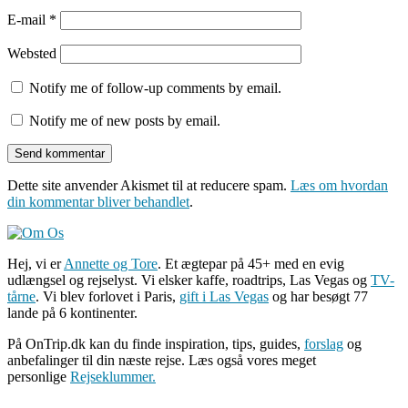
E-mail
*
Websted
Notify me of follow-up comments by email.
Notify me of new posts by email.
Dette site anvender Akismet til at reducere spam.
Læs om hvordan
din kommentar bliver behandlet
.
Hej, vi er
Annette og Tore
. Et ægtepar på 45+ med en evig
udlængsel og rejselyst. Vi elsker kaffe, roadtrips, Las Vegas og
TV-
tårne
. Vi blev forlovet i Paris,
gift i Las Vegas
og har besøgt 77
lande på 6 kontinenter.
På OnTrip.dk kan du finde inspiration, tips, guides,
forslag
og
anbefalinger til din næste rejse. Læs også vores meget
personlige
Rejseklummer.