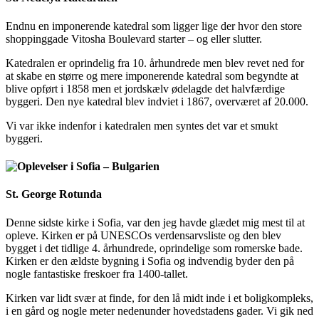
Endnu en imponerende katedral som ligger lige der hvor den store
shoppinggade Vitosha Boulevard starter – og eller slutter.
Katedralen er oprindelig fra 10. århundrede men blev revet ned for
at skabe en større og mere imponerende katedral som begyndte at
blive opført i 1858 men et jordskælv ødelagde det halvfærdige
byggeri. Den nye katedral blev indviet i 1867, overværet af 20.000.
Vi var ikke indenfor i katedralen men syntes det var et smukt
byggeri.
St. George Rotunda
Denne sidste kirke i Sofia, var den jeg havde glædet mig mest til at
opleve. Kirken er på UNESCOs verdensarvsliste og den blev
bygget i det tidlige 4. århundrede, oprindelige som romerske bade.
Kirken er den ældste bygning i Sofia og indvendig byder den på
nogle fantastiske freskoer fra 1400-tallet.
Kirken var lidt svær at finde, for den lå midt inde i et boligkompleks,
i en gård og nogle meter nedenunder hovedstadens gader. Vi gik ned