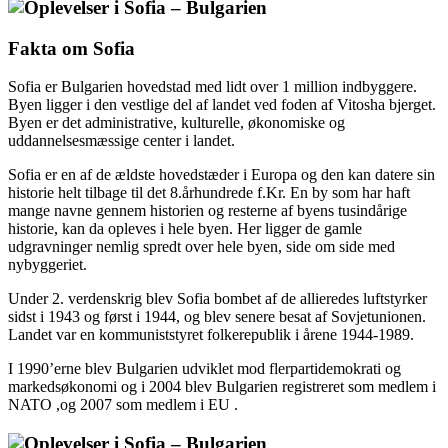
Fakta om Sofia
Sofia er Bulgarien hovedstad med lidt over 1 million indbyggere.
Byen ligger i den vestlige del af landet ved foden af Vitosha bjerget.
Byen er det administrative, kulturelle, økonomiske og
uddannelsesmæssige center i landet.
Sofia er en af de ældste hovedstæder i Europa og den kan datere sin
historie helt tilbage til det 8.århundrede f.Kr. En by som har haft
mange navne gennem historien og resterne af byens tusindårige
historie, kan da opleves i hele byen. Her ligger de gamle
udgravninger nemlig spredt over hele byen, side om side med
nybyggeriet.
Under 2. verdenskrig blev Sofia bombet af de allieredes luftstyrker
sidst i 1943 og først i 1944, og blev senere besat af Sovjetunionen.
Landet var en kommuniststyret folkerepublik i årene 1944-1989.
I 1990’erne blev Bulgarien udviklet mod flerpartidemokrati og
markedsøkonomi og i 2004 blev Bulgarien registreret som medlem i
NATO ,og 2007 som medlem i EU .