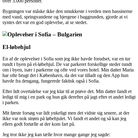
over 3.000 personer.
Bygningen var måske ikke den smukkeste i verden men bassinerne
med vand, springvandene og bjergene i baggrunden, gjorde at vi
syntes det var en god oplevelse, at se stedet.
El-løbehjul
En af de oplevelser i Sofia som jeg ikke havde forudset, var en tur
rundt i byen på el-løbehjul. De var parkeret forskellige steder rundt
om i byen, især i parkerne og ofte ved vores hotel. Min datter Maria
har ofte brugt det i København, da det var tilladt og den App hun
havde fra dengang, fungerede faktisk også i Sofia.
Efter lidt overtalelse var jeg klar til at prøve det. Min datter fandt et
ledigt til mig i en park og hun gik derefter på jagt efter et andet ledigt
i parken.
Mit første forsøg var lidt ynkeligt men det vidste sig senere, at der
ikke var nok strøm på løbehjulet. Vi fandt et andet og så kan jeg
ellers godt fortælle at der kom fart på.
Jeg tror ikke jeg kan tælle hvor mange gange jeg sagde: