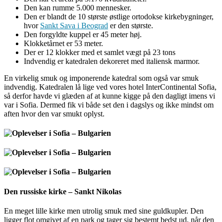
Den kan rumme 5.000 mennesker.
Den er blandt de 10 største østlige ortodokse kirkebygninger,
hvor
Sankt Sava i Beograd
er den største.
Den forgyldte kuppel er 45 meter høj.
Klokketårnet er 53 meter.
Der er 12 klokker med et samlet vægt på 23 tons
Indvendig er katedralen dekoreret med italiensk marmor.
En virkelig smuk og imponerende katedral som også var smuk
indvendig. Katedralen lå lige ved vores hotel InterContinental Sofia,
så derfor havde vi glæden af at kunne kigge på den dagligt imens vi
var i Sofia. Dermed fik vi både set den i dagslys og ikke mindst om
aften hvor den var smukt oplyst.
Den russiske kirke – Sankt Nikolas
En meget lille kirke men utrolig smuk med sine guldkupler. Den
ligger flot omgivet af en park og tager sig bestemt bedst ud, når den