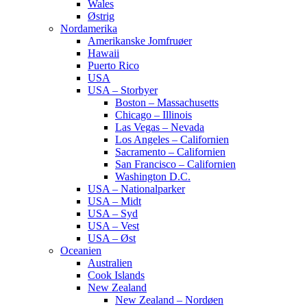
Wales
Østrig
Nordamerika
Amerikanske Jomfruøer
Hawaii
Puerto Rico
USA
USA – Storbyer
Boston – Massachusetts
Chicago – Illinois
Las Vegas – Nevada
Los Angeles – Californien
Sacramento – Californien
San Francisco – Californien
Washington D.C.
USA – Nationalparker
USA – Midt
USA – Syd
USA – Vest
USA – Øst
Oceanien
Australien
Cook Islands
New Zealand
New Zealand – Nordøen