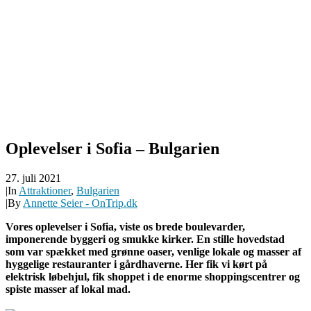
Oplevelser i Sofia – Bulgarien
27. juli 2021
|
In
Attraktioner
,
Bulgarien
|
By
Annette Seier - OnTrip.dk
Vores oplevelser i Sofia, viste os brede boulevarder,
imponerende byggeri og smukke kirker. En stille hovedstad
som var spækket med grønne oaser, venlige lokale og masser af
hyggelige restauranter i gårdhaverne. Her fik vi kørt på
elektrisk løbehjul, fik shoppet i de enorme shoppingscentrer og
spiste masser af lokal mad.