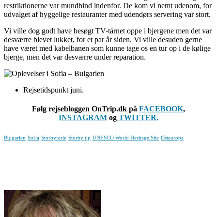
restriktionerne var mundbind indenfor. De kom vi nemt udenom, for
udvalget af hyggelige restauranter med udendørs servering var stort.
Vi ville dog godt have besøgt TV-tårnet oppe i bjergene men det var
desværre blevet lukket, for et par år siden. Vi ville desuden gerne
have været med kabelbanen som kunne tage os en tur op i de kølige
bjerge, men det var desværre under reparation.
Rejsetidspunkt juni.
Følg rejsebloggen OnTrip.dk på
FACEBOOK
,
INSTAGRAM
og
TWITTER.
Bulgarien
Sofia
Storbyferie
Storby tip
UNESCO World Heritage Site
Østeuropa