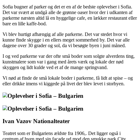
Sofia bugner af parker og det er en af de bedste oplevelser i Sofia.
Det var svært at undgå alle de grønne oaser hvor der i udkanten af
parkerne næsten altid lå en hyggelige cafe, en lækker restaurant eller
bare en lille kaffe-bod.
Vi blev hurtigt afhængig af alle parkerne. Det var stedet hvor vi
kunne finde skygge i en ellers meget sommerhed by. Det var alle
dagene over 30 grader og sol, da vi besøgte byen i juni måned.
I og ved parkerne var der ofte små boder som solgte alverdens ting,
kunstmalere som var i gang med årets værk og lokale der nød
skyggen og lidt kulde ved et af de mange springvand.
Vi nød at finde de små lokale boder i parkerne, få lidt at spise – og
eller drikke imens vi kiggede på livet der blev levet i storbyen.
Ivan Vazov Nationalteater
Teatret som er Bulgariens ældste fra 1906,. Det ligger også i
centrum af byen med sin facade ud mod den smukke park City