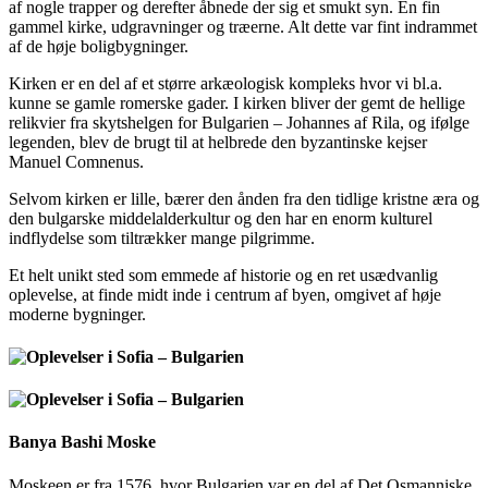
af nogle trapper og derefter åbnede der sig et smukt syn. En fin
gammel kirke, udgravninger og træerne. Alt dette var fint indrammet
af de høje boligbygninger.
Kirken er en del af et større arkæologisk kompleks hvor vi bl.a.
kunne se gamle romerske gader. I kirken bliver der gemt de hellige
relikvier fra skytshelgen for Bulgarien – Johannes af Rila, og ifølge
legenden, blev de brugt til at helbrede den byzantinske kejser
Manuel Comnenus.
Selvom kirken er lille, bærer den ånden fra den tidlige kristne æra og
den bulgarske middelalderkultur og den har en enorm kulturel
indflydelse som tiltrækker mange pilgrimme.
Et helt unikt sted som emmede af historie og en ret usædvanlig
oplevelse, at finde midt inde i centrum af byen, omgivet af høje
moderne bygninger.
Banya Bashi Moske
Moskeen er fra 1576, hvor Bulgarien var en del af Det Osmanniske