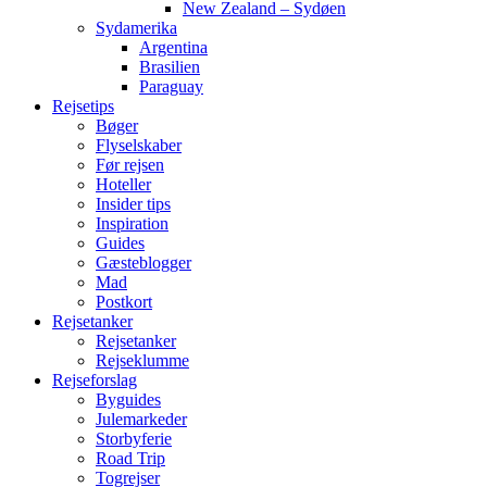
New Zealand – Sydøen
Sydamerika
Argentina
Brasilien
Paraguay
Rejsetips
Bøger
Flyselskaber
Før rejsen
Hoteller
Insider tips
Inspiration
Guides
Gæsteblogger
Mad
Postkort
Rejsetanker
Rejsetanker
Rejseklumme
Rejseforslag
Byguides
Julemarkeder
Storbyferie
Road Trip
Togrejser