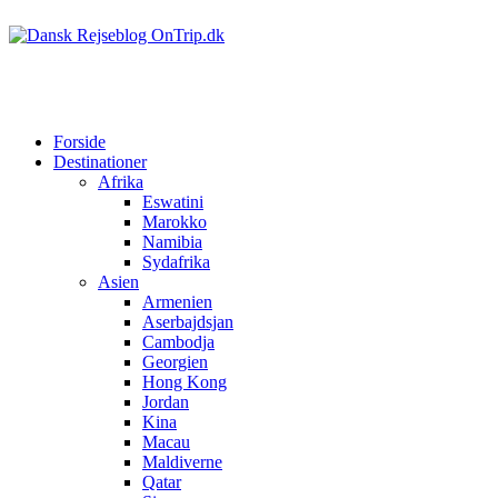
Forside
Destinationer
Afrika
Eswatini
Marokko
Namibia
Sydafrika
Asien
Armenien
Aserbajdsjan
Cambodja
Georgien
Hong Kong
Jordan
Kina
Macau
Maldiverne
Qatar