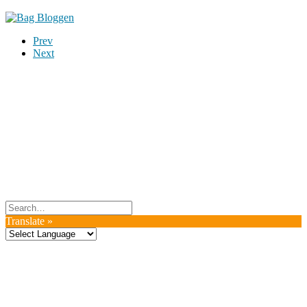
Prev
Next
Du er altid velkommen til at kontakte os:
– SoMe:
Facebook
,
Twitter
,
Instagram
– Mail: ontrip (a) outlook.com
Følg os på vores kommende rejser
Copyright OnTrip.dk – All rights reserved
Tekst og billeder må ikke gengives uden tilladelse.
Læs Privatlivspolitik
Translate »