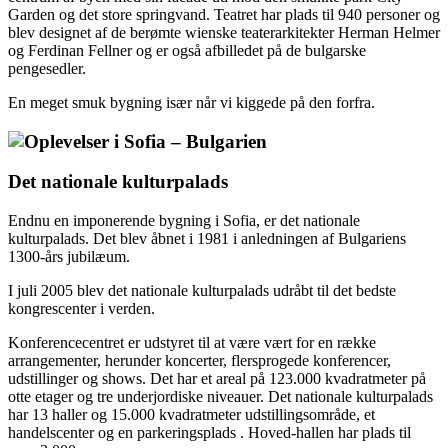
Garden og det store springvand. Teatret har plads til 940 personer og
blev designet af de berømte wienske teaterarkitekter Herman Helmer
og Ferdinan Fellner og er også afbilledet på de bulgarske
pengesedler.
En meget smuk bygning især når vi kiggede på den forfra.
Det nationale kulturpalads
Endnu en imponerende bygning i Sofia, er det nationale
kulturpalads. Det blev åbnet i 1981 i anledningen af Bulgariens
1300-års jubilæum.
I juli 2005 blev det nationale kulturpalads udråbt til det bedste
kongrescenter i verden.
Konferencecentret er udstyret til at være vært for en række
arrangementer, herunder koncerter, flersprogede konferencer,
udstillinger og shows. Det har et areal på 123.000 kvadratmeter på
otte etager og tre underjordiske niveauer. Det nationale kulturpalads
har 13 haller og 15.000 kvadratmeter udstillingsområde, et
handelscenter og en parkeringsplads . Hoved-hallen har plads til