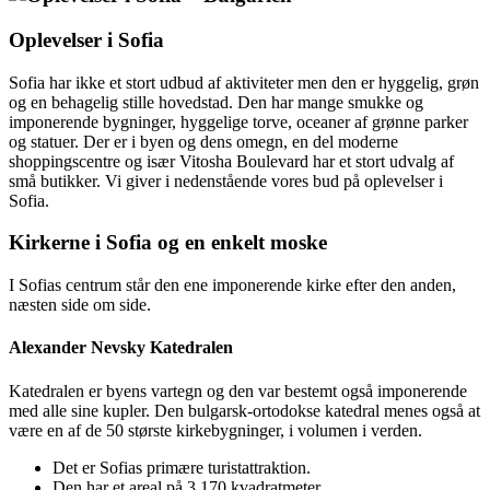
Oplevelser i Sofia
Sofia har ikke et stort udbud af aktiviteter men den er hyggelig, grøn
og en behagelig stille hovedstad. Den har mange smukke og
imponerende bygninger, hyggelige torve, oceaner af grønne parker
og statuer. Der er i byen og dens omegn, en del moderne
shoppingscentre og især Vitosha Boulevard har et stort udvalg af
små butikker. Vi giver i nedenstående vores bud på oplevelser i
Sofia.
Kirkerne i Sofia og en enkelt moske
I Sofias centrum står den ene imponerende kirke efter den anden,
næsten side om side.
Alexander Nevsky Katedralen
Katedralen er byens vartegn og den var bestemt også imponerende
med alle sine kupler. Den bulgarsk-ortodokse katedral menes også at
være en af de 50 største kirkebygninger, i volumen i verden.
Det er Sofias primære turistattraktion.
Den har et areal på 3.170 kvadratmeter.