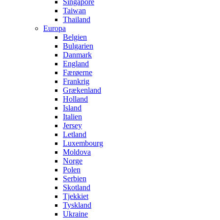
Singapore
Taiwan
Thailand
Europa
Belgien
Bulgarien
Danmark
England
Færøerne
Frankrig
Grækenland
Holland
Island
Italien
Jersey
Letland
Luxembourg
Moldova
Norge
Polen
Serbien
Skotland
Tjekkiet
Tyskland
Ukraine