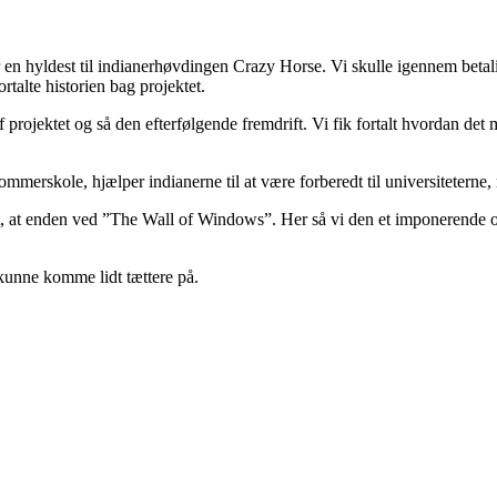
 en hyldest til indianerhøvdingen Crazy Horse. Vi skulle igennem betali
talte historien bag projektet.
rojektet og så den efterfølgende fremdrift. Vi fik fortalt hvordan det 
mmerskole, hjælper indianerne til at være forberedt til universiteterne
sidst, at enden ved ”The Wall of Windows”. Her så vi den et imponerende o
kunne komme lidt tættere på.