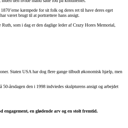
 inden den hvide mand satte fod på kontinentet.
 1870’erne kæmpede for sit folk og deres ret til have deres eget
har været brugt til at portrættere hans ansigt.
ne Ruth, som i dag er den daglige leder af Crazy Hores Memorial,
tioner. Staten USA har dog flere gange tilbudt økonomisk hjælp, men
På 50-årsdagen den i 1998 indviedes skulpturens ansigt og arbejdet
d engagement, en glødende arv og en stolt fremtid.