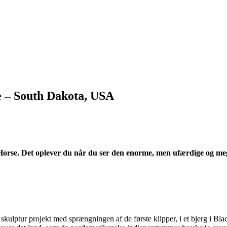
e – South Dakota, USA
 Horse. Det oplever du når du ser den enorme, men ufærdige og meg
kulptur projekt med sprængningen af de første klipper, i et bjerg i Black