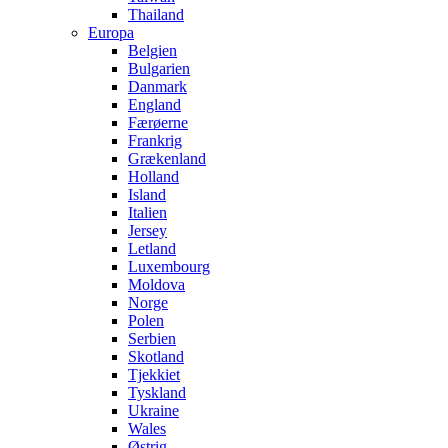
Thailand
Europa
Belgien
Bulgarien
Danmark
England
Færøerne
Frankrig
Grækenland
Holland
Island
Italien
Jersey
Letland
Luxembourg
Moldova
Norge
Polen
Serbien
Skotland
Tjekkiet
Tyskland
Ukraine
Wales
Østrig