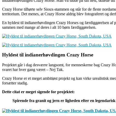
indianerhøvdingen Crazy Horse. Han vil sidde på sin hest, skuede ud
Crazy Horse tilhørte selv Sioux-stammen og står for de fleste nordamer
territorium. Det menes, at Crazy Horse aldrig blev fotograferet og derfo
En hyldest til indianerhøvdingen Crazy Horses og færdiggørelsen af pr
sammen med mange af deres i alt 10 børn færdiggørelsen.
H
yldest til indianerhøvdingen Crazy Horse
Projektet går i dag desværre langsomt, for menneskerne bag Crazy Hor
svaret har hver gang været – Nej Tak.
Crazy Horse er et meget ambitiøst projekt og kan virke urealistisk me
forsætter stadig.
Dette citat er meget sigende for projektet:
Spirende fra granit og jern er ligheden efter en legendari