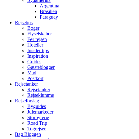
Sydamerika
Argentina
Brasilien
Paraguay
Rejsetips
Bøger
Flyselskaber
Før rejsen
Hoteller
Insider tips
Inspiration
Guides
Gæsteblogger
Mad
Postkort
Rejsetanker
Rejsetanker
Rejseklumme
Rejseforslag
Byguides
Julemarkeder
Storbyferie
Road Trip
Togrejser
Bag Bloggen