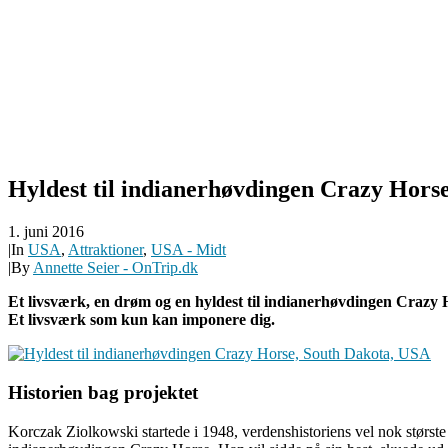
Hyldest til indianerhøvdingen Crazy Hors
1. juni 2016
|
In
USA
,
Attraktioner
,
USA - Midt
|
By
Annette Seier - OnTrip.dk
Et livsværk, en drøm og en hyldest til indianerhøvdingen Crazy
Et livsværk som kun kan imponere dig.
Historien bag projektet
Korczak Ziolkowski startede i 1948, verdenshistoriens vel nok største s