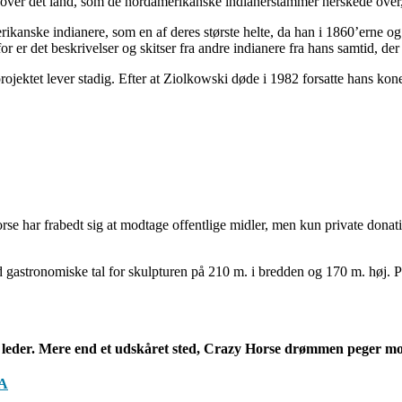
 over det land, som de nordamerikanske indianerstammer herskede over,
ikanske indianere, som en af deres største helte, da han i 1860’erne og
r er det beskrivelser og skitser fra andre indianere fra hans samtid, der 
ojektet lever stadig. Efter at Ziolkowski døde i 1982 forsatte hans ko
se har frabedt sig at modtage offentlige midler, men kun private dona
d gastronomiske tal for skulpturen på 210 m. i bredden og 170 m. høj. 
sk leder. Mere end et udskåret sted, Crazy Horse drømmen peger mo