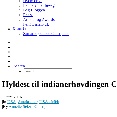
Hvem er vi
Lande vi har besøgt
Bag Bloggen
Presse
Artikler og Awards
Følg OnTrip.dk
Kontakt
Samarbejde med OnTrip.dk
Search
Hyldest til indianerhøvdingen 
1. juni 2016
|
In
USA
,
Attraktioner
,
USA - Midt
|
By
Annette Seier - OnTrip.dk