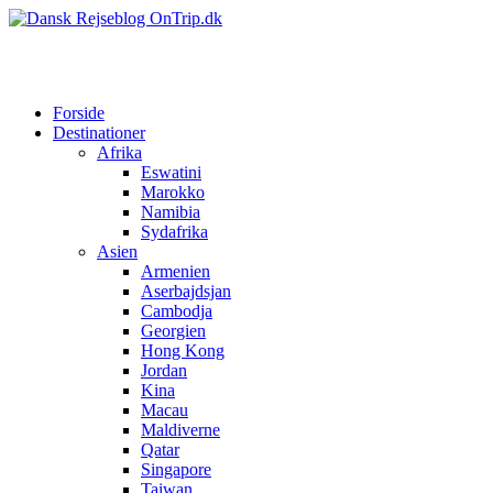
Forside
Destinationer
Afrika
Eswatini
Marokko
Namibia
Sydafrika
Asien
Armenien
Aserbajdsjan
Cambodja
Georgien
Hong Kong
Jordan
Kina
Macau
Maldiverne
Qatar
Singapore
Taiwan