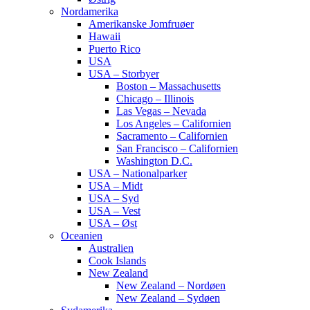
Nordamerika
Amerikanske Jomfruøer
Hawaii
Puerto Rico
USA
USA – Storbyer
Boston – Massachusetts
Chicago – Illinois
Las Vegas – Nevada
Los Angeles – Californien
Sacramento – Californien
San Francisco – Californien
Washington D.C.
USA – Nationalparker
USA – Midt
USA – Syd
USA – Vest
USA – Øst
Oceanien
Australien
Cook Islands
New Zealand
New Zealand – Nordøen
New Zealand – Sydøen