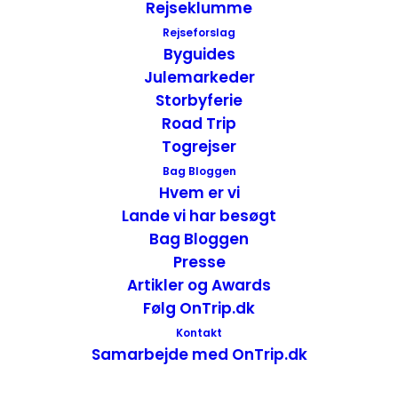
Rejseklumme
Rejseforslag
Byguides
Julemarkeder
Storbyferie
Road Trip
Togrejser
Bag Bloggen
Hvem er vi
Lande vi har besøgt
Bag Bloggen
Presse
Fakta om Militærvejen
Artikler og Awards
Følg OnTrip.dk
Den er 212 km. lang.
Kontakt
Den løber fra Tbilisi i Georgien til
Samarbejde med OnTrip.dk
Vladikavkaz i Rusland.
Den når maks. højde ved Jvari-passet, hvor