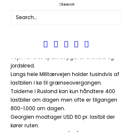
Search
højden er 2.379 meter.
Ruten er blevet brugt siden antikken.
Det er den eneste vej der forbinder
Georgien med Rusland.
Hele 60-70% af alt transit af varer til og fra
Armenien forgår via Militærvejen.
Vejen er ofte spærret pga. af snefald og
jordskred.
Langs hele Militærvejen holder tusindvis af
lastbilen i kø til grænseovergangen.
Tolderne i Rusland kan kun håndtere 400
lastbiler om dagen men ofte er tilgangen
800-1.000 om dagen.
Georgien modtager USD 60 pr. lastbil der
kører ruten.