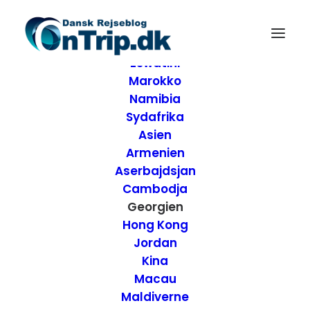
Forside
Destinationer
Afrika
Eswatini
Marokko
Namibia
Sydafrika
Asien
Armenien
Aserbajdsjan
Cambodja
Georgien
Hong Kong
Jordan
Kina
Oplevelser langs
Macau
Maldiverne
med Militærvejen –