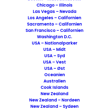
fødeby Pasanauri. Vores rejse på
Chicago – Illinois
Militærvejen, var også en meget
Las Vegas – Nevada
skræmmende køretur gennem et
Los Angeles – Californien
bjergpas, hvor vi både havde hullede veje,
Sacramento – Californien
regn og snevejr.
San Francisco – Californien
Washington D.C.
USA – Nationalparker
USA – Midt
USA – Syd
Turen til Militærvejen
USA – Vest
USA – Øst
Vi havde haft en masse
gode oplevelser i
Oceanien
Gori
og nu glædede vi os til, vores
Australien
Cook Islands
oplevelser langs med Militærvejen. Vi kørte
New Zealand
gennem hyggelige små landsbyer, nød
New Zealand – Nordøen
den smukke natur og de ensomme veje,
New Zealand – Sydøen
indtil vi nåede til vores første stop, på