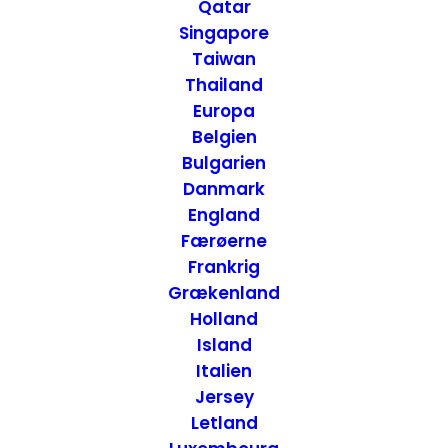
Qatar
Georgien
Singapore
Taiwan
Thailand
9. AUGUST 2023
|
IN
ATTRAKTIONER
,
GEORGIEN
|
BY
ANNETTE
SEIER - ONTRIP.DK
Europa
Belgien
Bulgarien
Danmark
England
Færøerne
Frankrig
Grækenland
Holland
Island
Italien
Jersey
Letland