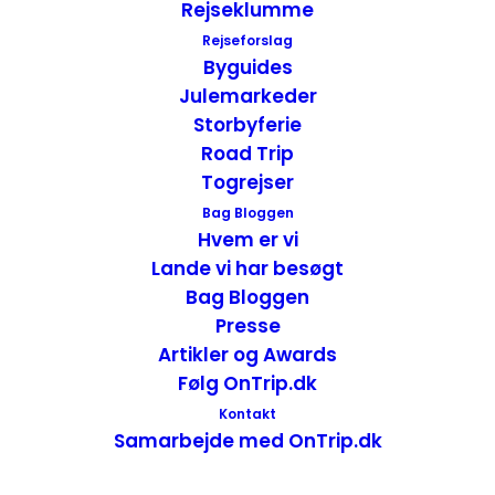
Rejseklumme
En sjov ting om Montpelier – Det er den
eneste delstatshovedstad som ikke har en
Rejseforslag
Byguides
Mac Donalds filial.
Julemarkeder
Storbyferie
Road Trip
Togrejser
Bag Bloggen
Hvem er vi
Lande vi har besøgt
Bag Bloggen
Presse
Artikler og Awards
Følg OnTrip.dk
Kontakt
Samarbejde med OnTrip.dk