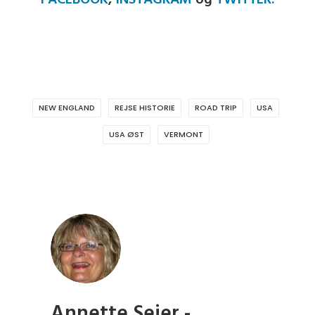
NEW ENGLAND
REJSE HISTORIE
ROAD TRIP
USA
USA ØST
VERMONT
Annette Seier -