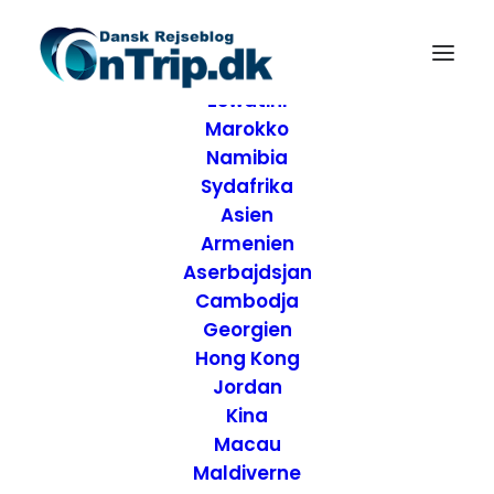
Forside
Destinationer
Afrika
Eswatini
Marokko
Namibia
Sydafrika
Asien
Armenien
Aserbajdsjan
Cambodja
Georgien
Hong Kong
Jordan
Kina
Road Trip gennem
Macau
Maldiverne
staten Vermont –