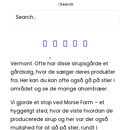
Search
Morse Farm – Sirupsgård
Når du er i Vermont, er et besøg på en
sirupsgård et must-do. Vermont er kendt
over hele verden, for at producere den
bedste ahorn sirup i verden og der var
masser af muligheder for at opleve det i
Vermont. Ofte har disse sirupsgårde et
gårdsalg, hvor de sælger deres produkter
fra. Her kan du kan ofte også gå på stier i
området og se de mange ahorntræer.
Vi gjorde et stop ved Morse Farm – et
hyggeligt sted, hvor de viste hvordan de
producerede sirup og her var der også
mulighed for at gå på stier, rundt i