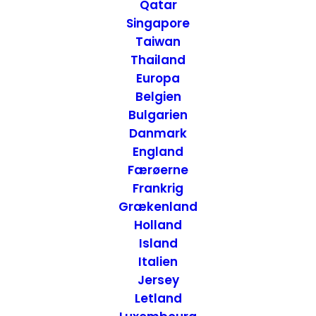
Qatar
USA
Singapore
Taiwan
Thailand
12. JANUAR 2017
|
IN
USA
,
USA - ØST
|
BY
ANNETTE SEIER -
ONTRIP.DK
Europa
Belgien
Bulgarien
Danmark
England
Færøerne
Frankrig
Grækenland
Holland
Island
Italien
Jersey
Letland