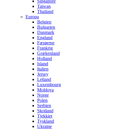
Singapore
Taiwan
Thailand
Europa
Belgien
Bulgarien
Danmark
England
Færøerne
Frankrig
Grækenland
Holland
Island
Italien
Jersey
Letland
Luxembourg
Moldova
Norge
Polen
Serbien
Skotland
Tjekkiet
Tyskland
Ukraine