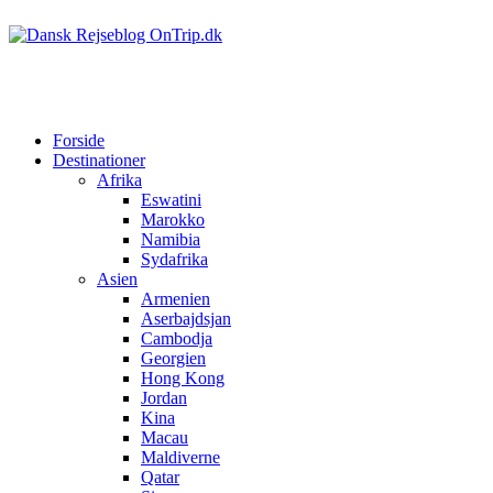
Forside
Destinationer
Afrika
Eswatini
Marokko
Namibia
Sydafrika
Asien
Armenien
Aserbajdsjan
Cambodja
Georgien
Hong Kong
Jordan
Kina
Macau
Maldiverne
Qatar