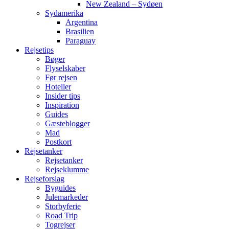
New Zealand – Sydøen
Sydamerika
Argentina
Brasilien
Paraguay
Rejsetips
Bøger
Flyselskaber
Før rejsen
Hoteller
Insider tips
Inspiration
Guides
Gæsteblogger
Mad
Postkort
Rejsetanker
Rejsetanker
Rejseklumme
Rejseforslag
Byguides
Julemarkeder
Storbyferie
Road Trip
Togrejser