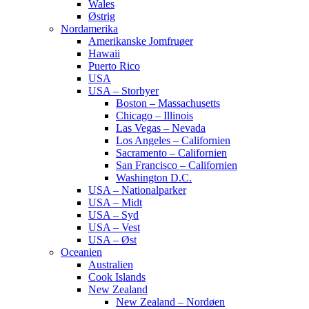
Wales
Østrig
Nordamerika
Amerikanske Jomfruøer
Hawaii
Puerto Rico
USA
USA – Storbyer
Boston – Massachusetts
Chicago – Illinois
Las Vegas – Nevada
Los Angeles – Californien
Sacramento – Californien
San Francisco – Californien
Washington D.C.
USA – Nationalparker
USA – Midt
USA – Syd
USA – Vest
USA – Øst
Oceanien
Australien
Cook Islands
New Zealand
New Zealand – Nordøen