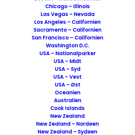
Chicago – Illinois
Las Vegas – Nevada
Los Angeles – Californien
Sacramento – Californien
San Francisco – Californien
Washington D.C.
USA – Nationalparker
Hvalsafari fra Cape Cod – Massachusetts, USA
USA – Midt
USA
,
Attraktioner
,
USA - Øst
USA – Syd
23. januar 2017
USA – Vest
USA – Øst
Oceanien
Australien
Cook Islands
New Zealand
New Zealand – Nordøen
New Zealand – Sydøen