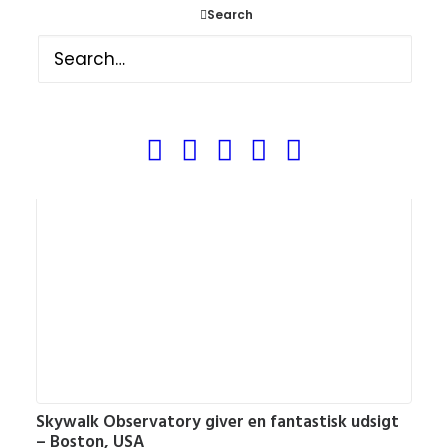
Search
Boston Duck Tours var en sjov oplevelse –
Boston, USA
USA
,
Attraktioner
,
USA - Øst
,
Boston - Massachusetts
4. oktober 2014
Skywalk Observatory giver en fantastisk udsigt
– Boston, USA