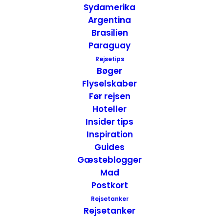
Sydamerika
Argentina
Brasilien
Paraguay
Cape Cod National Seashore ved Atlanterhavet –
Rejsetips
Massachusetts, USA
Bøger
Flyselskaber
USA
,
USA - Øst
,
USA - Nationalparker
Før rejsen
19. januar 2017
Hoteller
Insider tips
Inspiration
Guides
Gæsteblogger
Mad
Postkort
Rejsetanker
Rejsetanker