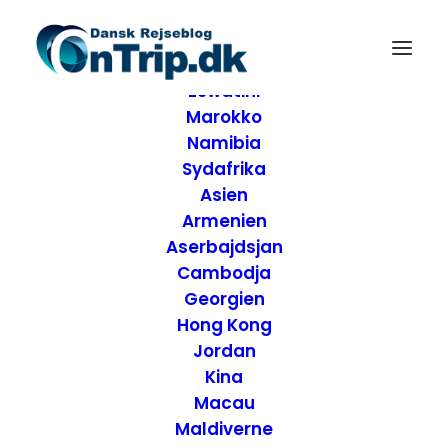
Forside
Destinationer
Afrika
Eswatini
Marokko
Namibia
Sydafrika
Asien
Armenien
Aserbajdsjan
Cambodja
Georgien
Hong Kong
Jordan
Kina
Macau
Maldiverne