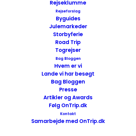
Rejseklumme
Rejseforslag
Byguides
Ferieparadiset Cape Cod med byen
Julemarkeder
Provincetown – Massachusetts, USA
Storbyferie
USA
,
USA - Øst
Road Trip
17. januar 2017
Togrejser
Bag Bloggen
Hvem er vi
Lande vi har besøgt
Bag Bloggen
Presse
Artikler og Awards
Følg OnTrip.dk
Kontakt
Samarbejde med OnTrip.dk