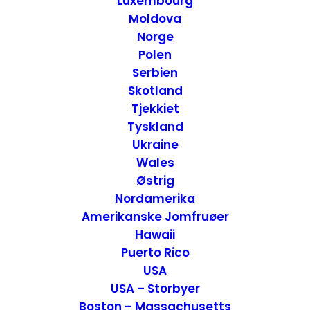
Luxembourg
Moldova
Norge
Polen
Serbien
Skotland
Tjekkiet
Tyskland
Ukraine
Wales
Anmeldelse af Sheraton Boston Hotel – Boston,
Østrig
USA
Nordamerika
Hoteller
,
USA
,
USA - Øst
Boston - Massachusetts
Amerikanske Jomfruøer
31. januar 2017
Hawaii
Puerto Rico
USA
USA – Storbyer
Boston – Massachusetts