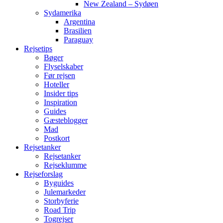
New Zealand – Sydøen
Sydamerika
Argentina
Brasilien
Paraguay
Rejsetips
Bøger
Flyselskaber
Før rejsen
Hoteller
Insider tips
Inspiration
Guides
Gæsteblogger
Mad
Postkort
Rejsetanker
Rejsetanker
Rejseklumme
Rejseforslag
Byguides
Julemarkeder
Storbyferie
Road Trip
Togrejser