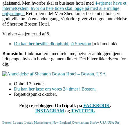
gåafstand. Men hvorfor skal et business hotel med
4-stjerner have et
internetsystem, hvor du hele tiden skal logge på med alle mulige
oplysninger.
Ret irriterende! Men Sheraton er bestemt et hotel, vi
godt ville bo på en anden gang, så derfor giver vi en god anmeldelse
af Sheraton Boston Hotel.
Vi giver 4 stjerner ud af 5.
Du kan her bestille dit ophold på Sheraton
[reklamelink)
Bonusinfo
: Link markeret med reklame, betyder at bloggen tjener
lidt penge, hvis du booker gennem linket. Det bliver ikke dyrere for
dig.
Ophold 2 nætter.
Du kan her læse om vores 24 timer i Boston.
Rejsetidspunkt oktober.
Følg rejsebloggen OnTrip.dk på
FACEBOOK
,
INSTAGRAM
og
TWITTER.
Boston
Lounge
Luxus
Massachuetts
New England
Overnatning
Storby
USA
USA Øst