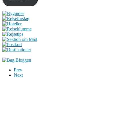
Prev
Next
Du er altid velkommen til at kontakte os:
– SoMe:
Facebook
,
Twitter
,
Instagram
– Mail: ontrip (a) outlook.com
Følg os på vores kommende rejser
Copyright OnTrip.dk – All rights reserved
Tekst og billeder må ikke gengives uden tilladelse.