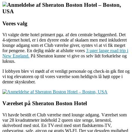
Vores valg
Vi valgte dette hotel primært pga. af den centrale beliggenhed. Det
4-stjernet hotel, er i den dyrere ende af skalaen men med inkluderet
lounge adgang som et Club værelse giver, syntes vi at vi fik meget
for pengene. En dejlig måde at afslutte vores
3 uger lange road trip i
New England.
På Sheraton kunne vi give os selv lidt forkælelse og
luksus.
I lobbyen blev vi mødt af et venligt personale og check-in gik fint og
vi tog elevatoren op til vores værelse som heldigvis lå højt oppe i
denne skyskraber.
Værelset på Sheraton Boston Hotel
Vi havde bestilt et Club værelse med lounge adgang. Værelset som
var 28 kvadratmeter indehold 2 queen size senge, lænestol,
skrivebord med stol. En TV-reol med stort fladskærms-TV,
opbevaring, safe, aircon og gratis WI-FI. Der var desuden mulighed