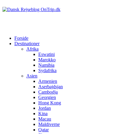
Forside
Destinationer
Afrika
Eswatini
Marokko
Namibia
Sydafrika
Asien
Armenien
Aserbajdsjan
Cambodja
Georgien
Hong Kong
Jordan
Kina
Macau
Maldiverne
Qatar