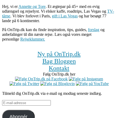
Hej, vi er
Annette og Tore
. Et ægtepar på 45+ med en evig
udlængsel og rejselyst. Vi elsker kaffe, roadtrips, Las Vegas og
TV-
tårne
. Vi blev forlovet i Paris,
gift i Las Vegas
og har besøgt 77
lande på 6 kontinenter.
På OnTrip.dk kan du finde inspiration, tips, guides,
forslag
og
anbefalinger til din næste rejse. Læs også vores meget
personlige
Rejseklummer.
Ny på OnTrip.dk
Bag Bloggen
Kontakt
Følg OnTrip.dk her
Tilmeld dig OnTrip.dk via e-mail og modtag seneste indlæg.
E-
mail-
adresse
Abonnér