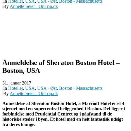
|
In
Hoteller
,
USA
,
USA - Øst
,
Boston - Massachusetts
|
By
Annette Seier - OnTrip.dk
Anmeldelse af Sheraton Boston Hotel –
Boston, USA
31. januar 2017
|
In
Hoteller
,
USA
,
USA - Øst
,
Boston - Massachusetts
|
By
Annette Seier - OnTrip.dk
Anmeldelse af Sheraton Boston Hotel, a Marriott Hotel er et 4-
stjernet med en supercentral beliggenhed i Boston. Det ligger i
forbindelse med Prudential Centret og i gåafstand til de
historiske steder i byen. Et hotel med en helt fantastisk udsigt
fra deres lounge.