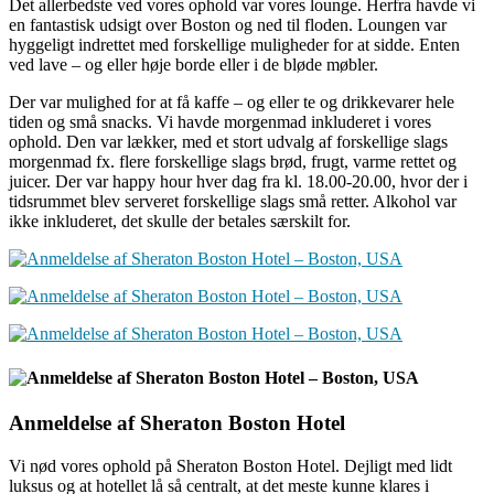
Det allerbedste ved vores ophold var vores lounge. Herfra havde vi
en fantastisk udsigt over Boston og ned til floden. Loungen var
hyggeligt indrettet med forskellige muligheder for at sidde. Enten
ved lave – og eller høje borde eller i de bløde møbler.
Der var mulighed for at få kaffe – og eller te og drikkevarer hele
tiden og små snacks. Vi havde morgenmad inkluderet i vores
ophold. Den var lækker, med et stort udvalg af forskellige slags
morgenmad fx. flere forskellige slags brød, frugt, varme rettet og
juicer. Der var happy hour hver dag fra kl. 18.00-20.00, hvor der i
tidsrummet blev serveret forskellige slags små retter. Alkohol var
ikke inkluderet, det skulle der betales særskilt for.
Anmeldelse af Sheraton Boston Hotel
Vi nød vores ophold på Sheraton Boston Hotel. Dejligt med lidt
luksus og at hotellet lå så centralt, at det meste kunne klares i