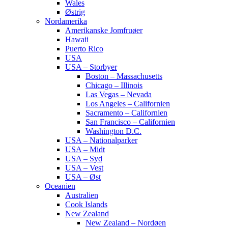
Wales
Østrig
Nordamerika
Amerikanske Jomfruøer
Hawaii
Puerto Rico
USA
USA – Storbyer
Boston – Massachusetts
Chicago – Illinois
Las Vegas – Nevada
Los Angeles – Californien
Sacramento – Californien
San Francisco – Californien
Washington D.C.
USA – Nationalparker
USA – Midt
USA – Syd
USA – Vest
USA – Øst
Oceanien
Australien
Cook Islands
New Zealand
New Zealand – Nordøen