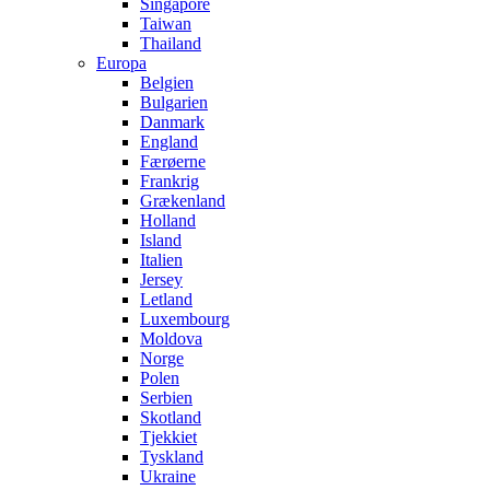
Singapore
Taiwan
Thailand
Europa
Belgien
Bulgarien
Danmark
England
Færøerne
Frankrig
Grækenland
Holland
Island
Italien
Jersey
Letland
Luxembourg
Moldova
Norge
Polen
Serbien
Skotland
Tjekkiet
Tyskland
Ukraine