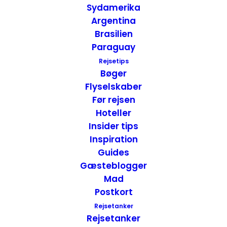
Sydamerika
Argentina
Brasilien
Paraguay
Rejsetips
Bøger
Rejseforslag Road Trip – New England, USA
Flyselskaber
USA
,
USA - Øst
,
Rejseforslag
,
Road Trip
,
Før rejsen
Boston - Massachusetts
,
Washington D.C.
Hoteller
22. juli 2016
Insider tips
Inspiration
Guides
Gæsteblogger
Mad
Postkort
Rejsetanker
Rejsetanker