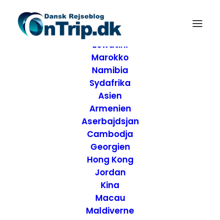
Forside
Destinationer
Afrika
Eswatini
Marokko
Namibia
Sydafrika
Asien
Armenien
Aserbajdsjan
Cambodja
Georgien
Hong Kong
Jordan
Kina
Macau
Maldiverne