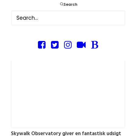
Search
Boston Duck Tours var en sjov oplevelse –
Boston, USA
USA
,
Attraktioner
,
USA - Øst
,
Boston - Massachusetts
4. oktober 2014
Skywalk Observatory giver en fantastisk udsigt