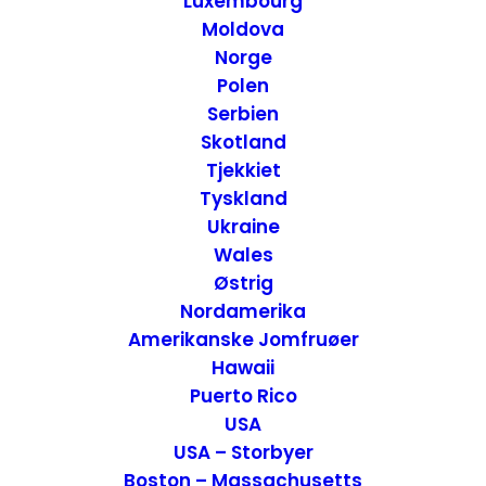
Luxembourg
Moldova
Norge
Polen
Serbien
Skotland
Tjekkiet
Tyskland
Ukraine
Wales
De bedste rejseoplevelser 2016
Østrig
Cambodja
,
Belgien
,
Thailand
,
USA
,
Tyskland
,
Marokko
,
Nordamerika
Inspiration
Amerikanske Jomfruøer
13. februar 2017
Hawaii
Puerto Rico
USA
USA – Storbyer
Boston – Massachusetts