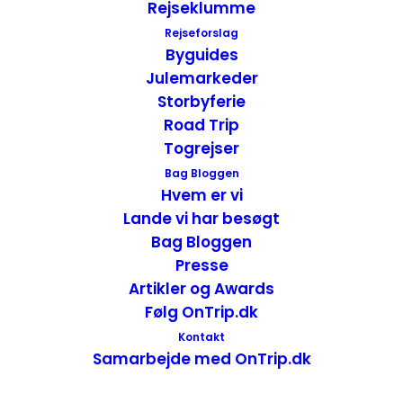
Rejseklumme
Rejseforslag
Byguides
Julemarkeder
Anmeldelse af The Langham – Boston, USA
Storbyferie
Road Trip
Hoteller
,
USA
,
USA - Øst
Boston - Massachusetts
Togrejser
4. oktober 2014
Bag Bloggen
Hvem er vi
Lande vi har besøgt
Bag Bloggen
Presse
Artikler og Awards
Følg OnTrip.dk
Kontakt
Samarbejde med OnTrip.dk