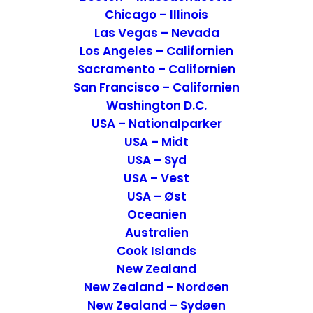
Chicago – Illinois
Las Vegas – Nevada
Los Angeles – Californien
Sacramento – Californien
San Francisco – Californien
Washington D.C.
USA – Nationalparker
Anmeldelse af Sheraton Boston Hotel – Boston,
USA – Midt
USA
USA – Syd
Hoteller
,
USA
,
USA - Øst
Boston - Massachusetts
USA – Vest
31. januar 2017
USA – Øst
Oceanien
Australien
Cook Islands
New Zealand
New Zealand – Nordøen
New Zealand – Sydøen