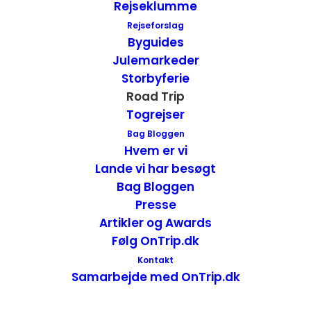
Rejseklumme
Rejseforslag
Byguides
Julemarkeder
Storbyferie
Road Trip
Togrejser
Bag Bloggen
Hvem er vi
Lande vi har besøgt
Bag Bloggen
Presse
Artikler og Awards
Varighed 11 dage
Følg OnTrip.dk
Dette rejseforslag road trip – New England
Kontakt
Samarbejde med OnTrip.dk
kan gøres på 11 dage. De fleste strækninger
er ikke så lange. Der vil være masser af tid