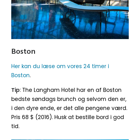
Boston
Her kan du læse om vores 24 timer i
Boston
.
Tip
: The Langham Hotel har en af Boston
bedste søndags brunch og selvom den er,
i den dyre ende, er det alle pengene værd.
Pris 68 $ (2016). Husk at bestille bord i god
tid.