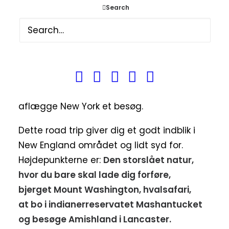
til at nyde naturen, havet eller udforske de
Search
mange hyggelige små byer.
Turen kan med fordel forlænges, hvis du
gerne vil udforske den nordlige eller østlige
del af New England noget mere. Krydse
grænsen til Canada, se Niagara Falls eller
aflægge New York et besøg.
Dette road trip giver dig et godt indblik i
New England området og lidt syd for.
Højdepunkterne er:
Den storslået natur,
hvor du bare skal lade dig forføre,
bjerget Mount Washington, hvalsafari,
at bo i indianerreservatet Mashantucket
og besøge Amishland i Lancaster.