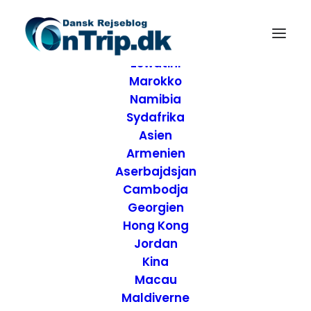
Forside
Destinationer
Afrika
Eswatini
Marokko
Namibia
Sydafrika
Asien
Armenien
Aserbajdsjan
Cambodja
Georgien
Hong Kong
Jordan
Kina
Macau
Maldiverne