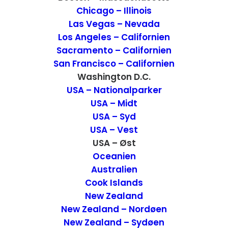
Maine hummer eller tag på dit livs sejltur
Chicago – Illinois
Las Vegas – Nevada
og se på hvaler.
Los Angeles – Californien
Sacramento – Californien
San Francisco – Californien
Washington D.C.
USA – Nationalparker
USA – Midt
USA – Syd
USA – Vest
USA – Øst
Oceanien
Australien
Cook Islands
New Zealand
New Zealand – Nordøen
Oplevelserne står i kø
New Zealand – Sydøen