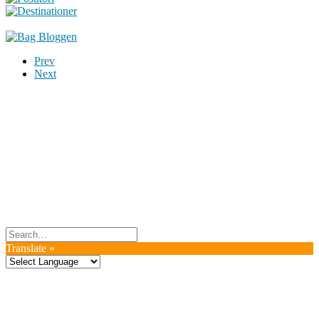
Prev
Next
Du er altid velkommen til at kontakte os:
– SoMe:
Facebook
,
Twitter
,
Instagram
– Mail: ontrip (a) outlook.com
Følg os på vores kommende rejser
Copyright OnTrip.dk – All rights reserved
Tekst og billeder må ikke gengives uden tilladelse.
Læs Privatlivspolitik
Translate »