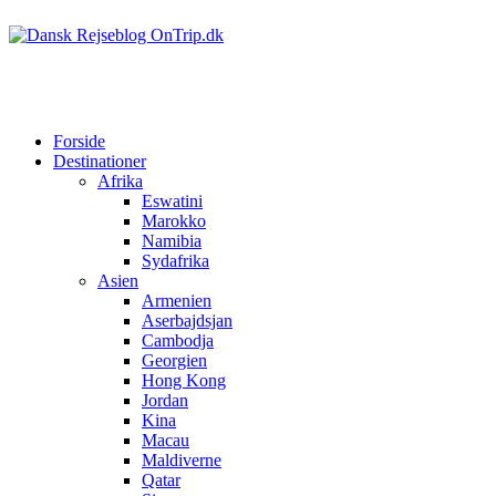
Forside
Destinationer
Afrika
Eswatini
Marokko
Namibia
Sydafrika
Asien
Armenien
Aserbajdsjan
Cambodja
Georgien
Hong Kong
Jordan
Kina
Macau
Maldiverne
Qatar