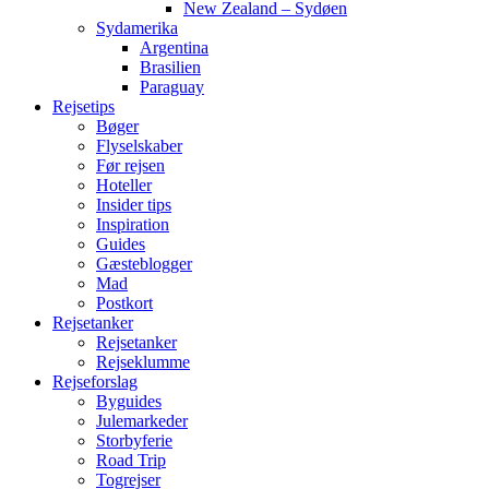
New Zealand – Sydøen
Sydamerika
Argentina
Brasilien
Paraguay
Rejsetips
Bøger
Flyselskaber
Før rejsen
Hoteller
Insider tips
Inspiration
Guides
Gæsteblogger
Mad
Postkort
Rejsetanker
Rejsetanker
Rejseklumme
Rejseforslag
Byguides
Julemarkeder
Storbyferie
Road Trip
Togrejser