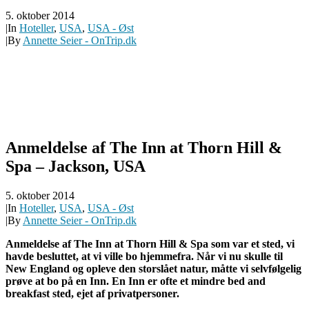
5. oktober 2014
|
In
Hoteller
,
USA
,
USA - Øst
|
By
Annette Seier - OnTrip.dk
Anmeldelse af The Inn at Thorn Hill &
Spa – Jackson, USA
5. oktober 2014
|
In
Hoteller
,
USA
,
USA - Øst
|
By
Annette Seier - OnTrip.dk
Anmeldelse af The Inn at Thorn Hill & Spa som var et sted, vi
havde besluttet, at vi ville bo hjemmefra. Når vi nu skulle til
New England og opleve den storslået natur, måtte vi selvfølgelig
prøve at bo på en Inn. En Inn er ofte et mindre bed and
breakfast sted, ejet af privatpersoner.