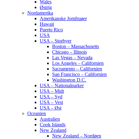
Wales
Østrig
Nordamerika
Amerikanske Jomfruøer
Hawaii
Puerto Rico
USA
USA – Storbyer
Boston – Massachusetts
Chicago – Illinois
Las Vegas – Nevada
Los Angeles – Californien
Sacramento – Californien
San Francisco – Californien
Washington D.C.
USA – Nationalparker
USA – Midt
USA – Syd
USA – Vest
USA – Øst
Oceanien
Australien
Cook Islands
New Zealand
New Zealand – Nordøen