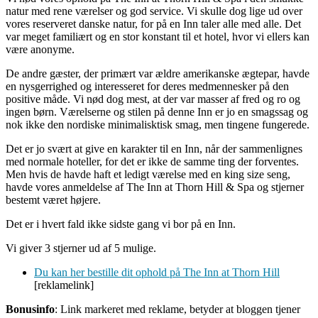
natur med rene værelser og god service. Vi skulle dog lige ud over
vores reserveret danske natur, for på en Inn taler alle med alle. Det
var meget familiært og en stor konstant til et hotel, hvor vi ellers kan
være anonyme.
De andre gæster, der primært var ældre amerikanske ægtepar, havde
en nysgerrighed og interesseret for deres medmennesker på den
positive måde. Vi nød dog mest, at der var masser af fred og ro og
ingen børn. Værelserne og stilen på denne Inn er jo en smagssag og
nok ikke den nordiske minimalisktisk smag, men tingene fungerede.
Det er jo svært at give en karakter til en Inn, når der sammenlignes
med normale hoteller, for det er ikke de samme ting der forventes.
Men hvis de havde haft et ledigt værelse med en king size seng,
havde vores anmeldelse af The Inn at Thorn Hill & Spa og stjerner
bestemt været højere.
Det er i hvert fald ikke sidste gang vi bor på en Inn.
Vi giver 3 stjerner ud af 5 mulige.
Du kan her bestille dit ophold på The Inn at Thorn Hill
[reklamelink]
Bonusinfo
: Link markeret med reklame, betyder at bloggen tjener