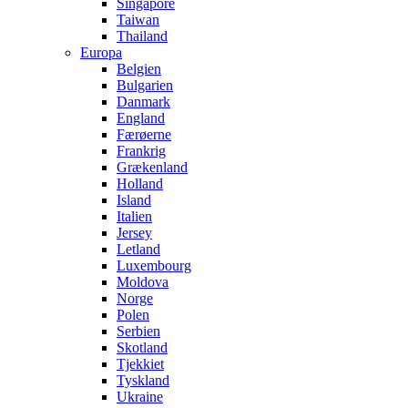
Singapore
Taiwan
Thailand
Europa
Belgien
Bulgarien
Danmark
England
Færøerne
Frankrig
Grækenland
Holland
Island
Italien
Jersey
Letland
Luxembourg
Moldova
Norge
Polen
Serbien
Skotland
Tjekkiet
Tyskland
Ukraine