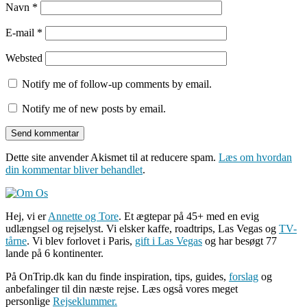
Navn
*
E-mail
*
Websted
Notify me of follow-up comments by email.
Notify me of new posts by email.
Dette site anvender Akismet til at reducere spam.
Læs om hvordan
din kommentar bliver behandlet
.
Hej, vi er
Annette og Tore
. Et ægtepar på 45+ med en evig
udlængsel og rejselyst. Vi elsker kaffe, roadtrips, Las Vegas og
TV-
tårne
. Vi blev forlovet i Paris,
gift i Las Vegas
og har besøgt 77
lande på 6 kontinenter.
På OnTrip.dk kan du finde inspiration, tips, guides,
forslag
og
anbefalinger til din næste rejse. Læs også vores meget
personlige
Rejseklummer.