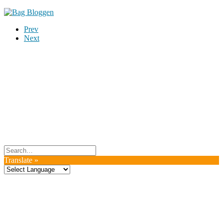
Prev
Next
Du er altid velkommen til at kontakte os:
– SoMe:
Facebook
,
Twitter
,
Instagram
– Mail: ontrip (a) outlook.com
Følg os på vores kommende rejser
Copyright OnTrip.dk – All rights reserved
Tekst og billeder må ikke gengives uden tilladelse.
Læs Privatlivspolitik
Translate »