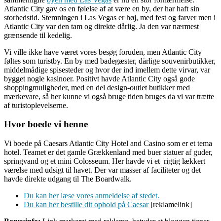
Atlantic City gav os en følelse af at være en by, der har haft sin
storhedstid. Stemningen i Las Vegas er høj, med fest og farver men i
Atlantic City var den tam og direkte dårlig. Ja den var nærmest
grænsende til kedelig.
Vi ville ikke have været vores besøg foruden, men Atlantic City
føltes som turistby. En by med badegæster, dårlige souvenirbutikker,
middelmådige spisesteder og hvor der ind imellem dette virvar, var
bygget nogle kasinoer. Positivt havde Atlantic City også gode
shoppingmuligheder, med en del design-outlet butikker med
mærkevare, så her kunne vi også bruge tiden bruges da vi var trætte
af turistoplevelserne.
Hvor boede vi henne
Vi boede på Caesars Atlantic City Hotel and Casino som er et tema
hotel. Teamet er det gamle Grækkenland med buer statuer af guder,
springvand og et mini Colosseum. Her havde vi et rigtig lækkert
værelse med udsigt til havet. Der var masser af faciliteter og det
havde direkte udgang til The Boardwalk.
Du kan her læse vores anmeldelse af stedet.
Du kan her bestille dit ophold på Caesar
[reklamelink]