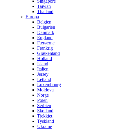
Singapore
Taiwan
Thailand
Europa
Belgien
Bulgarien
Danmark
England
Færøerne
Frankrig
Grækenland
Holland
Island
Italien
Jersey
Letland
Luxembourg
Moldova
Norge
Polen
Serbien
Skotland
Tjekkiet
Tyskland
Ukraine