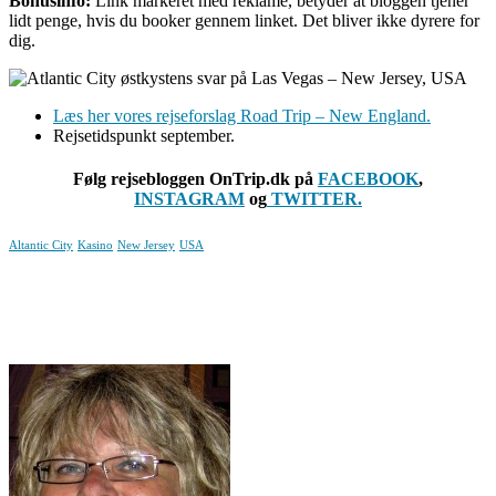
Bonusinfo:
Link markeret med reklame, betyder at bloggen tjener
lidt penge, hvis du booker gennem linket. Det bliver ikke dyrere for
dig.
Læs her vores rejseforslag Road Trip – New England.
Rejsetidspunkt september.
Følg rejsebloggen OnTrip.dk på
FACEBOOK
,
INSTAGRAM
og
TWITTER.
Altantic City
Kasino
New Jersey
USA