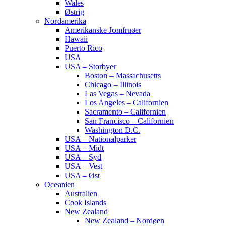
Wales
Østrig
Nordamerika
Amerikanske Jomfruøer
Hawaii
Puerto Rico
USA
USA – Storbyer
Boston – Massachusetts
Chicago – Illinois
Las Vegas – Nevada
Los Angeles – Californien
Sacramento – Californien
San Francisco – Californien
Washington D.C.
USA – Nationalparker
USA – Midt
USA – Syd
USA – Vest
USA – Øst
Oceanien
Australien
Cook Islands
New Zealand
New Zealand – Nordøen