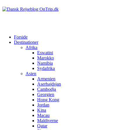
Forside
Destinationer
Afrika
Eswatini
Marokko
Namibia
Sydafrika
Asien
Armenien
Aserbajdsjan
Cambodja
Georgien
Hong Kong
Jordan
Kina
Macau
Maldiverne
Qatar