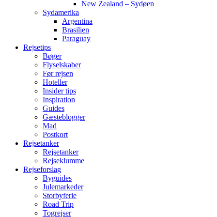
New Zealand – Sydøen
Sydamerika
Argentina
Brasilien
Paraguay
Rejsetips
Bøger
Flyselskaber
Før rejsen
Hoteller
Insider tips
Inspiration
Guides
Gæsteblogger
Mad
Postkort
Rejsetanker
Rejsetanker
Rejseklumme
Rejseforslag
Byguides
Julemarkeder
Storbyferie
Road Trip
Togrejser