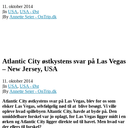
11. oktober 2014
|
In
USA
,
USA - Øst
|
By
Annette Seier - OnTrip.dk
Atlantic City østkystens svar på Las Vegas
– New Jersey, USA
11. oktober 2014
|
In
USA
,
USA - Øst
|
By
Annette Seier - OnTrip.dk
Atlantic City østkystens svar på Las Vegas, blev for os som
elsker Las Vegas, selvfølgelig nød til at blive besøgt. Vi ville
opleve hvad spillebyen Altantic City, havde at byde på. Den
umiddelbare forskel var jo oplagt, for Las Vegas ligger midt i en
ørken og Atlantic City ligger direkte ud til havet. Men hvad var
der ellers til forskel?