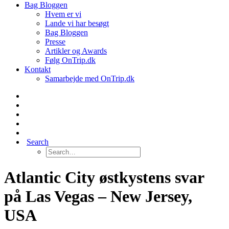
Bag Bloggen
Hvem er vi
Lande vi har besøgt
Bag Bloggen
Presse
Artikler og Awards
Følg OnTrip.dk
Kontakt
Samarbejde med OnTrip.dk
Search
Atlantic City østkystens svar
på Las Vegas – New Jersey,
USA