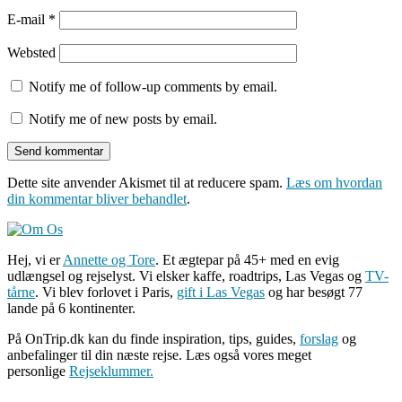
E-mail
*
Websted
Notify me of follow-up comments by email.
Notify me of new posts by email.
Dette site anvender Akismet til at reducere spam.
Læs om hvordan
din kommentar bliver behandlet
.
Hej, vi er
Annette og Tore
. Et ægtepar på 45+ med en evig
udlængsel og rejselyst. Vi elsker kaffe, roadtrips, Las Vegas og
TV-
tårne
. Vi blev forlovet i Paris,
gift i Las Vegas
og har besøgt 77
lande på 6 kontinenter.
På OnTrip.dk kan du finde inspiration, tips, guides,
forslag
og
anbefalinger til din næste rejse. Læs også vores meget
personlige
Rejseklummer.