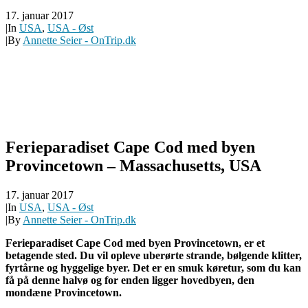
17. januar 2017
|
In
USA
,
USA - Øst
|
By
Annette Seier - OnTrip.dk
Ferieparadiset Cape Cod med byen
Provincetown – Massachusetts, USA
17. januar 2017
|
In
USA
,
USA - Øst
|
By
Annette Seier - OnTrip.dk
Ferieparadiset Cape Cod med byen Provincetown, er et
betagende sted. Du vil opleve uberørte strande, bølgende klitter,
fyrtårne og hyggelige byer. Det er en smuk køretur, som du kan
få på denne halvø og for enden ligger hovedbyen, den
mondæne Provincetown.