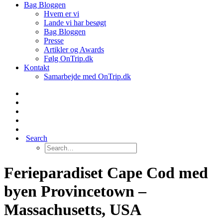
Bag Bloggen
Hvem er vi
Lande vi har besøgt
Bag Bloggen
Presse
Artikler og Awards
Følg OnTrip.dk
Kontakt
Samarbejde med OnTrip.dk
Search
Ferieparadiset Cape Cod med
byen Provincetown –
Massachusetts, USA