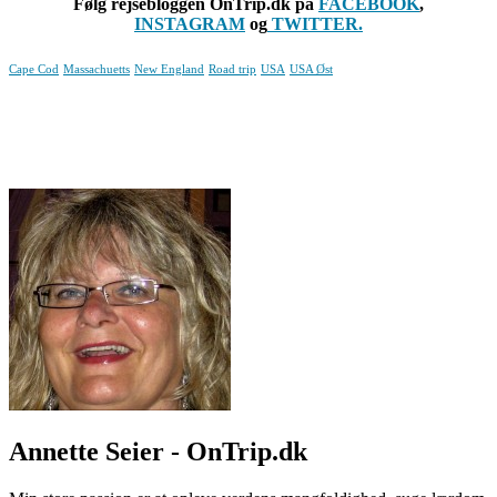
Følg rejsebloggen OnTrip.dk på
FACEBOOK
,
INSTAGRAM
og
TWITTER.
Cape Cod
Massachuetts
New England
Road trip
USA
USA Øst
Annette Seier - OnTrip.dk