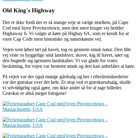
Old King`s Highway
Der er ikke fordi der er så mange veje at vælge imellem, på Cape
Cod med byen Provincetown, men den mest brugte vej hedder
Highaway 6. Vi valgte at køre på Highay 6A, som er kendt for at
være Cap Cods mest historiske og naturskønne vej.
Vejen som løber tæt på havet, tog os gennem smuk natur. Den lille
vej viste os hyggelige små landsbyer, skove, kig til havet, søer og
den bugtede sig igennem landskabet. Vi var glade for vores
beslutning, for vejen var bestemt smuk og den kan anbefales at køre.
På vejen var der også mange gårdsalg og her i efterårsmånederne
var der græskar over det hele. Et stop ved et græskarudsalg, skulle
vi selvfølgelig også gøre, om ikke andet så for at tage billeder.
Græskar er altså meget fotogene!