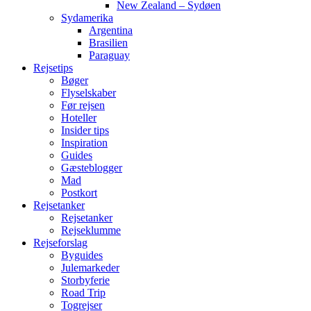
New Zealand – Sydøen
Sydamerika
Argentina
Brasilien
Paraguay
Rejsetips
Bøger
Flyselskaber
Før rejsen
Hoteller
Insider tips
Inspiration
Guides
Gæsteblogger
Mad
Postkort
Rejsetanker
Rejsetanker
Rejseklumme
Rejseforslag
Byguides
Julemarkeder
Storbyferie
Road Trip
Togrejser