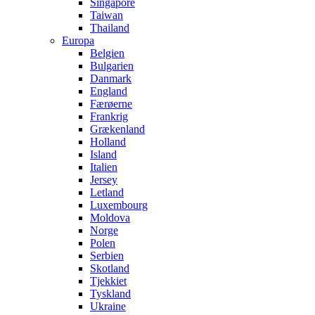
Singapore
Taiwan
Thailand
Europa
Belgien
Bulgarien
Danmark
England
Færøerne
Frankrig
Grækenland
Holland
Island
Italien
Jersey
Letland
Luxembourg
Moldova
Norge
Polen
Serbien
Skotland
Tjekkiet
Tyskland
Ukraine