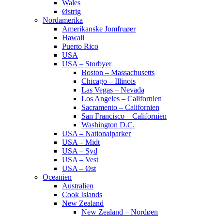
Wales
Østrig
Nordamerika
Amerikanske Jomfruøer
Hawaii
Puerto Rico
USA
USA – Storbyer
Boston – Massachusetts
Chicago – Illinois
Las Vegas – Nevada
Los Angeles – Californien
Sacramento – Californien
San Francisco – Californien
Washington D.C.
USA – Nationalparker
USA – Midt
USA – Syd
USA – Vest
USA – Øst
Oceanien
Australien
Cook Islands
New Zealand
New Zealand – Nordøen