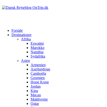
Forside
Destinationer
Afrika
Eswatini
Marokko
Namibia
Sydafrika
Asien
Armenien
Aserbajdsjan
Cambodja
Georgien
Hong Kong
Jordan
Kina
Macau
Maldiverne
Qatar