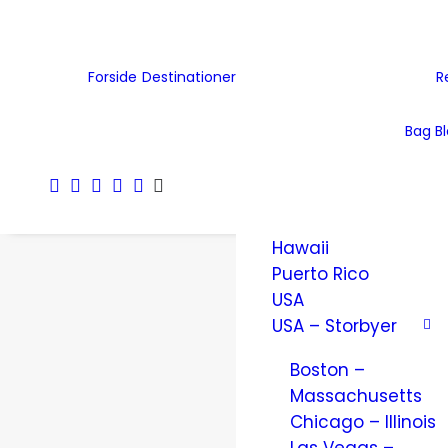
Tjekkiet
Tyskland
Ukraine
Forside
Destinationer
R
Wales
Østrig
Bag B
Nordamerika
Amerikanske
Jomfruøer
Hawaii
Puerto Rico
USA
USA – Storbyer
Boston –
Massachusetts
Chicago – Illinois