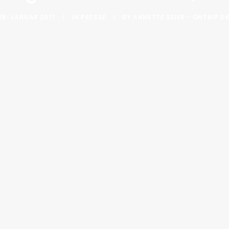
18. JANUAR 2017
|
IN
PRESSE
|
BY
ANNETTE SEIER - ONTRIP.D