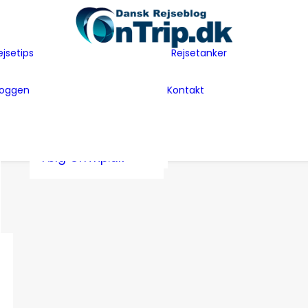
Flyselskaber
Før rejsen
Hoteller
Hvem er vi
ejsetips
Rejsetanker
Insider tips
Rejsetanker
Lande vi har
Inspiration
Rejseklum
besøgt
loggen
Kontakt
Guides
Samarbejde m
Bag Bloggen
Gæsteblogger
OnTrip.dk
Presse
Mad
Artikler og Awards
Postkort
Følg OnTrip.dk