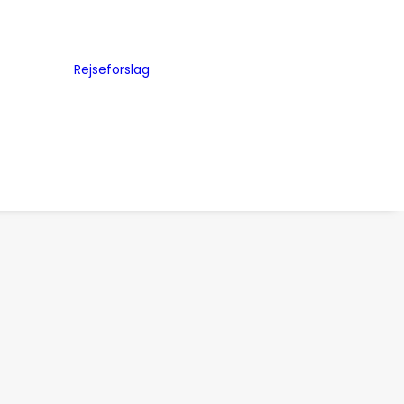
Byguides
Julemarkeder
Rejseforslag
Storbyferie
me
Road Trip
ed
Togrejser